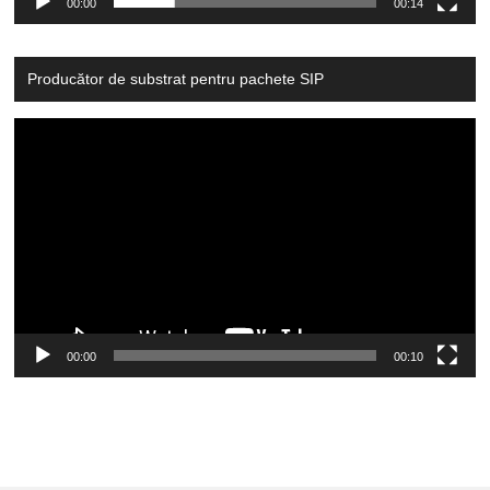
00:00
00:14
Producător de substrat pentru pachete SIP
Video
Player
00:00
00:10