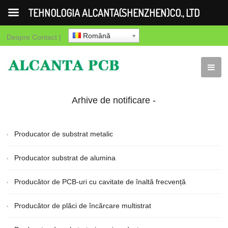
TEHNOLOGIA ALCANTA(SHENZHEN)CO., LTD
Română
Despre
Contact
|
Arhive de notificare -
Pagină 3 de 85 -
Producator de substrat metalic
TEHNOLOGIA
Producator substrat de alumina
ALCANTA(SHENZHEN)CO.,
Producător de PCB-uri cu cavitate de înaltă frecvență
LTD - Pagină 3
Producător de plăci de încărcare multistrat