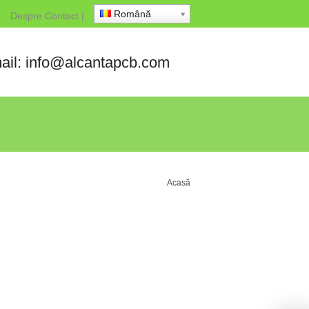
Română
Despre
Contact
|
ail: info@alcantapcb.com
Acasă