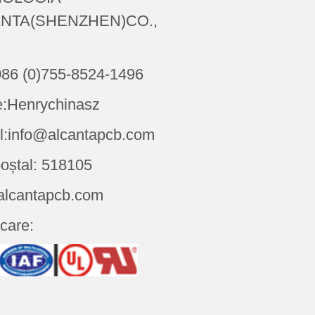
NTA(SHENZHEN)CO.,
086 (0)755-8524-1496
:Henrychinasz
l:info@alcantapcb.com
oștal: 518105
alcantapcb.com
icare: