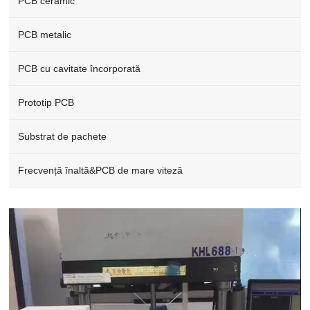
PCB ceramic
PCB metalic
PCB cu cavitate încorporată
Prototip PCB
Substrat de pachete
Frecvență înaltă&PCB de mare viteză
Video
Player