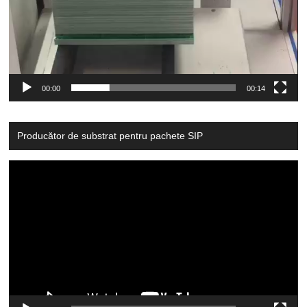
00:00
00:14
Producător de substrat pentru pachete SIP
Video
Player