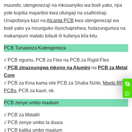
muundo, utengenezaji na mkusanyiko wa bodi yako, njia
yote kupitia majaribio kwa ufungaji na usafirishaji.
Unapofanya kazi na
Alcanta PCB
kwa utengenezaji wa
bodi yako ya mzunguko iliyochapishwa, hutazungumza na
makampuni matatu tofauti ili kufanya kila kitu.
PCB Tunaweza Kutengeneza
√ PCB ngumu, PCB za Flex na PCB za Rigid-Flex
√
PCB zinazoungwa mkono na Alumini
na
PCB za Metal
Core
√ PCB za Kina kama vile PCB za Shaba Nzito,
Mseto RF
PCBs
, PCB za kauri, nk.
PCB zenye umbo maalum
√ PCB za Mstatili
√ PCB zenye umbo la duara
√ PCB katika umbo maalum