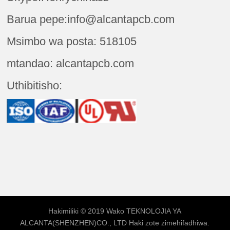
Barua pepe:info@alcantapcb.com
Msimbo wa posta: 518105
mtandao: alcantapcb.com
Uthibitisho:
Hakimiliki © 2019 Wako
TEKNOLOJIA YA
ALCANTA(SHENZHEN)CO., LTD
Haki zote zimehifadhiwa.