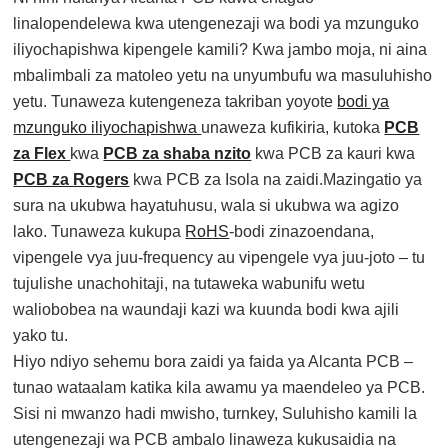
linalopendelewa kwa utengenezaji wa bodi ya mzunguko
iliyochapishwa kipengele kamili? Kwa jambo moja, ni aina
mbalimbali za matoleo yetu na unyumbufu wa masuluhisho
yetu. Tunaweza kutengeneza takriban yoyote
bodi ya
mzunguko iliyochapishwa
unaweza kufikiria, kutoka
PCB
za Flex
kwa
PCB za shaba nzito
kwa PCB za kauri kwa
PCB za Rogers
kwa PCB za Isola na zaidi.Mazingatio ya
sura na ukubwa hayatuhusu, wala si ukubwa wa agizo
lako. Tunaweza kukupa
RoHS
-bodi zinazoendana,
vipengele vya juu-frequency au vipengele vya juu-joto – tu
tujulishe unachohitaji, na tutaweka wabunifu wetu
waliobobea na waundaji kazi wa kuunda bodi kwa ajili
yako tu.
Hiyo ndiyo sehemu bora zaidi ya faida ya Alcanta PCB –
tunao wataalam katika kila awamu ya maendeleo ya PCB.
Sisi ni mwanzo hadi mwisho, turnkey, Suluhisho kamili la
utengenezaji wa PCB ambalo linaweza kukusaidia na