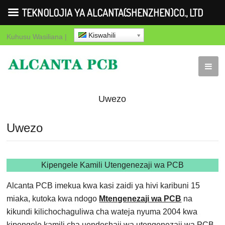
TEKNOLOJIA YA ALCANTA(SHENZHEN)CO., LTD
Kiswahili
Kuhusu
Wasiliana
|
Uwezo
Uwezo
Kipengele Kamili Utengenezaji wa PCB
Alcanta PCB imekua kwa kasi zaidi ya hivi karibuni 15
miaka, kutoka kwa ndogo
Mtengenezaji wa PCB
na
kikundi kilichochaguliwa cha wateja nyuma 2004 kwa
kipengele kamili cha uendeshaji wa utengenezaji wa PCB