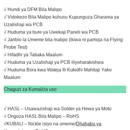
√ Hundi ya DFM Bila Malipo
√ Vidokezo Bila Malipo kuhusu Kupunguza Gharama ya
Uzalishaji wa PCB
√ Huduma ya bure ya Uwekaji Paneli wa PCB
√ Jaribio la Umeme bila malipo (ikiwa ni pamoja na Flying
Probe Test)
√ Hifadhi ya Tabaka Maalum
√ Huduma ya Uzalishaji ya PCB iliyoharakishwa
√ Huduma Bora kwa Wateja Ili Kukidhi Mahitaji Yako
Maalum
Chaguzi za Kumaliza uso
√ HASL – Usawazishaji wa Solder ya Hewa ya Moto
√ Ongoza HASL Bila Malipo – RoHS
√KUBALI – Nickle isiyo na umeme/
Dhahabu ya