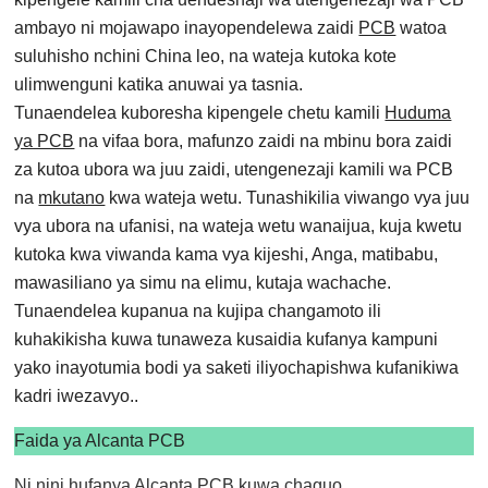
ambayo ni mojawapo inayopendelewa zaidi
PCB
watoa
suluhisho nchini China leo, na wateja kutoka kote
ulimwenguni katika anuwai ya tasnia.
Tunaendelea kuboresha kipengele chetu kamili
Huduma
ya PCB
na vifaa bora, mafunzo zaidi na mbinu bora zaidi
za kutoa ubora wa juu zaidi, utengenezaji kamili wa PCB
na
mkutano
kwa wateja wetu. Tunashikilia viwango vya juu
vya ubora na ufanisi, na wateja wetu wanaijua, kuja kwetu
kutoka kwa viwanda kama vya kijeshi, Anga, matibabu,
mawasiliano ya simu na elimu, kutaja wachache.
Tunaendelea kupanua na kujipa changamoto ili
kuhakikisha kuwa tunaweza kusaidia kufanya kampuni
yako inayotumia bodi ya saketi iliyochapishwa kufanikiwa
kadri iwezavyo..
Faida ya Alcanta PCB
Ni nini hufanya Alcanta PCB kuwa chaguo