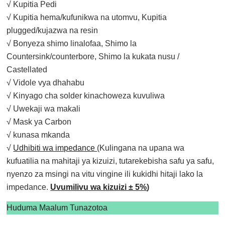
√ Kupitia Pedi
√ Kupitia hema/kufunikwa na utomvu, Kupitia
plugged/kujazwa na resin
√ Bonyeza shimo linalofaa, Shimo la
Countersink/counterbore, Shimo la kukata nusu /
Castellated
√ Vidole vya dhahabu
√ Kinyago cha solder kinachoweza kuvuliwa
√ Uwekaji wa makali
√ Mask ya Carbon
√ kunasa mkanda
√
Udhibiti wa impedance
(Kulingana na upana wa
kufuatilia na mahitaji ya kizuizi, tutarekebisha safu ya safu,
nyenzo za msingi na vitu vingine ili kukidhi hitaji lako la
impedance.
Uvumilivu wa kizuizi ± 5%
)
Huduma Maalum Tunazotoa