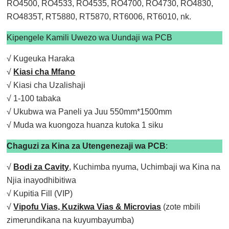
RO4500, RO4533, RO4535, RO4700, RO4730, RO4830,
RO4835T, RT5880, RT5870, RT6006, RT6010, nk.
Kipengele Kamili Uwezo wa Uundaji wa PCB
√ Kugeuka Haraka
√
Kiasi cha Mfano
√ Kiasi cha Uzalishaji
√ 1-100 tabaka
√ Ukubwa wa Paneli ya Juu 550mm*1500mm
√ Muda wa kuongoza huanza kutoka 1 siku
Chaguzi za Kina za Utengenezaji wa PCB
:
√
Bodi za Cavity
, Kuchimba nyuma, Uchimbaji wa Kina na
Njia inayodhibitiwa
√ Kupitia Fill (VIP)
√
Vipofu Vias, Kuzikwa Vias & Microvias
(zote mbili
zimerundikana na kuyumbayumba)