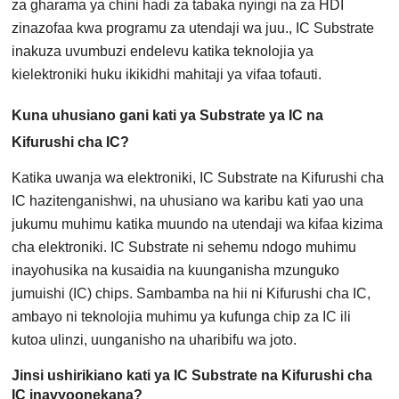
za gharama ya chini hadi za tabaka nyingi na za HDI
zinazofaa kwa programu za utendaji wa juu., IC Substrate
inakuza uvumbuzi endelevu katika teknolojia ya
kielektroniki huku ikikidhi mahitaji ya vifaa tofauti.
Kuna uhusiano gani kati ya Substrate ya IC na
Kifurushi cha IC?
Katika uwanja wa elektroniki, IC Substrate na Kifurushi cha
IC hazitenganishwi, na uhusiano wa karibu kati yao una
jukumu muhimu katika muundo na utendaji wa kifaa kizima
cha elektroniki. IC Substrate ni sehemu ndogo muhimu
inayohusika na kusaidia na kuunganisha mzunguko
jumuishi (IC) chips. Sambamba na hii ni Kifurushi cha IC,
ambayo ni teknolojia muhimu ya kufunga chip za IC ili
kutoa ulinzi, uunganisho na uharibifu wa joto.
Jinsi ushirikiano kati ya IC Substrate na Kifurushi cha
IC inavyoonekana?