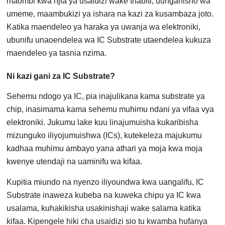
maombi kwa njia ya usaidizi wake thabiti, uunganisho wa
umeme, maambukizi ya ishara na kazi za kusambaza joto.
Katika maendeleo ya haraka ya uwanja wa elektroniki,
ubunifu unaoendelea wa IC Substrate utaendelea kukuza
maendeleo ya tasnia nzima.
Ni kazi gani za IC Substrate?
Sehemu ndogo ya IC, pia inajulikana kama substrate ya
chip, inasimama kama sehemu muhimu ndani ya vifaa vya
elektroniki. Jukumu lake kuu linajumuisha kukaribisha
mizunguko iliyojumuishwa (ICs), kutekeleza majukumu
kadhaa muhimu ambayo yana athari ya moja kwa moja
kwenye utendaji na uaminifu wa kifaa.
Kupitia miundo na nyenzo iliyoundwa kwa uangalifu, IC
Substrate inaweza kubeba na kuweka chipu ya IC kwa
usalama, kuhakikisha usakinishaji wake salama katika
kifaa. Kipengele hiki cha usaidizi sio tu kwamba hufanya