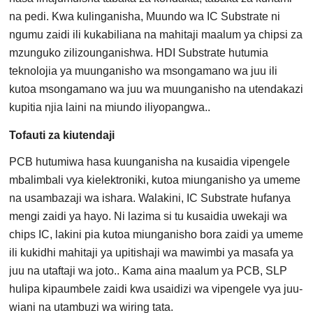
na pedi. Kwa kulinganisha, Muundo wa IC Substrate ni
ngumu zaidi ili kukabiliana na mahitaji maalum ya chipsi za
mzunguko zilizounganishwa. HDI Substrate hutumia
teknolojia ya muunganisho wa msongamano wa juu ili
kutoa msongamano wa juu wa muunganisho na utendakazi
kupitia njia laini na miundo iliyopangwa..
Tofauti za kiutendaji
PCB hutumiwa hasa kuunganisha na kusaidia vipengele
mbalimbali vya kielektroniki, kutoa miunganisho ya umeme
na usambazaji wa ishara. Walakini, IC Substrate hufanya
mengi zaidi ya hayo. Ni lazima si tu kusaidia uwekaji wa
chips IC, lakini pia kutoa miunganisho bora zaidi ya umeme
ili kukidhi mahitaji ya upitishaji wa mawimbi ya masafa ya
juu na utaftaji wa joto.. Kama aina maalum ya PCB, SLP
hulipa kipaumbele zaidi kwa usaidizi wa vipengele vya juu-
wiani na utambuzi wa wiring tata.