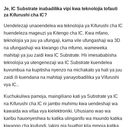
Je, IC Substrate inabadilika vipi kwa teknolojia tofauti
za Kifurushi cha IC?
Uendelezaji unaoendelea wa teknolojia ya Kifurushi cha IC
huendeleza mageuzi ya Kitengo cha IC. Kwa mfano,
teknolojia ya juu ya ufungaji, kama vile ufungashaji wa 3D
na ufungashaji wa kiwango cha mfumo, wameweka
mahitaji ya juu zaidi kwa IC Substrate. Hii imesababisha
teknolojia ya utengenezaji wa IC Substrate kuendelea
kuvumbua na kupitisha nyenzo na michakato ya hali ya juu
zaidi ili kuendana na mahitaji yanayobadilika ya Vifurushi
vya IC..
Kuchukuliwa pamoja, maingiliano kati ya Substrate ya IC
na Kifurushi cha IC ni jambo muhimu kwa uendeshaji wa
kawaida wa vifaa vya kielektroniki. Uhusiano wao wa
karibu hauonyeshwa tu katika ulinganifu wa muundo katika
kiwango cha kiufundi, lakini pia huathiri kila mmoja katika