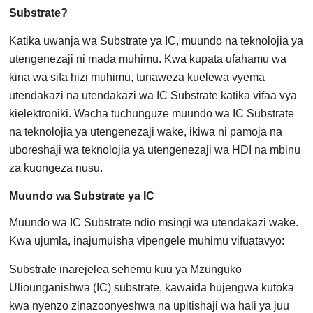
Substrate?
Katika uwanja wa Substrate ya IC, muundo na teknolojia ya
utengenezaji ni mada muhimu. Kwa kupata ufahamu wa
kina wa sifa hizi muhimu, tunaweza kuelewa vyema
utendakazi na utendakazi wa IC Substrate katika vifaa vya
kielektroniki. Wacha tuchunguze muundo wa IC Substrate
na teknolojia ya utengenezaji wake, ikiwa ni pamoja na
uboreshaji wa teknolojia ya utengenezaji wa HDI na mbinu
za kuongeza nusu.
Muundo wa Substrate ya IC
Muundo wa IC Substrate ndio msingi wa utendakazi wake.
Kwa ujumla, inajumuisha vipengele muhimu vifuatavyo:
Substrate inarejelea sehemu kuu ya Mzunguko
Uliounganishwa (IC) substrate, kawaida hujengwa kutoka
kwa nyenzo zinazoonyeshwa na upitishaji wa hali ya juu