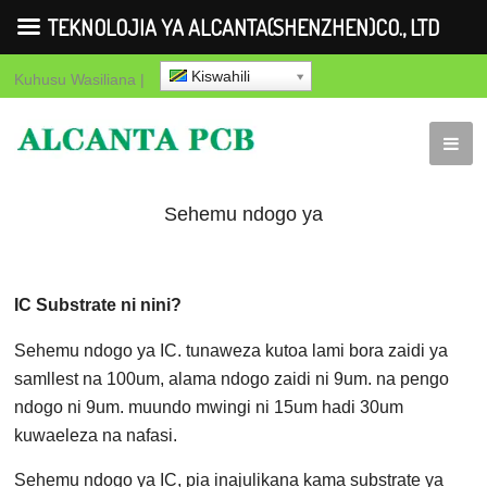
TEKNOLOJIA YA ALCANTA(SHENZHEN)CO., LTD
Kiswahili
Kuhusu
Wasiliana
|
Sehemu ndogo ya
kifurushi
IC Substrate ni nini?
Sehemu ndogo ya IC. tunaweza kutoa lami bora zaidi ya
samllest na 100um, alama ndogo zaidi ni 9um. na pengo
ndogo ni 9um. muundo mwingi ni 15um hadi 30um
kuwaeleza na nafasi.
Sehemu ndogo ya IC, pia inajulikana kama
substrate ya