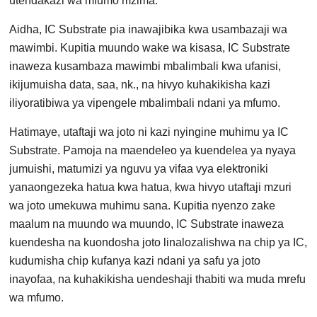
utendakazi wa mfumo mzima.
Aidha, IC Substrate pia inawajibika kwa usambazaji wa
mawimbi. Kupitia muundo wake wa kisasa, IC Substrate
inaweza kusambaza mawimbi mbalimbali kwa ufanisi,
ikijumuisha data, saa, nk., na hivyo kuhakikisha kazi
iliyoratibiwa ya vipengele mbalimbali ndani ya mfumo.
Hatimaye, utaftaji wa joto ni kazi nyingine muhimu ya IC
Substrate. Pamoja na maendeleo ya kuendelea ya nyaya
jumuishi, matumizi ya nguvu ya vifaa vya elektroniki
yanaongezeka hatua kwa hatua, kwa hivyo utaftaji mzuri
wa joto umekuwa muhimu sana. Kupitia nyenzo zake
maalum na muundo wa muundo, IC Substrate inaweza
kuendesha na kuondosha joto linalozalishwa na chip ya IC,
kudumisha chip kufanya kazi ndani ya safu ya joto
inayofaa, na kuhakikisha uendeshaji thabiti wa muda mrefu
wa mfumo.