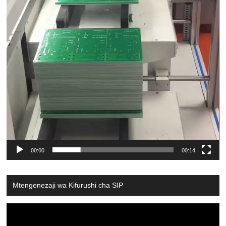
00:00
00:14
Mtengenezaji wa Kifurushi cha SIP
Video
Player