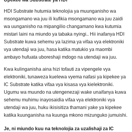
HDI Substrate hutumia teknolojia ya muunganisho wa
msongamano wa juu ili kufikia msongamano wa juu zaidi
wa uunganisho na mipangilio changamano kwa kutumia
mistari laini na miundo ya tabaka nyingi.. Hii inafanya HDI
Substrate kuwa sehemu ya lazima ya vifaa vya elektroniki
vya utendaji wa juu, hasa katika matukio ya maombi
ambayo hufuata uboreshaji mdogo na utendaji wa juu.
Kwa kulinganisha aina hizi tofauti za vipengele vya
elektroniki, tunaweza kuelewa vyema nafasi ya kipekee ya
IC Substrate katika vifaa vya kisasa vya kielektroniki.
Ugumu wa muundo na utengenezaji wake unaifanya kuwa
sehemu muhimu inayosaidia vifaa vya elektroniki vya
utendaji wa juu, huku ikisisitiza thamani yake ya kipekee
katika kuunganisha na kuunga mkono mizunguko jumuishi.
Je, ni miundo kuu na teknolojia za uzalishaji za IC