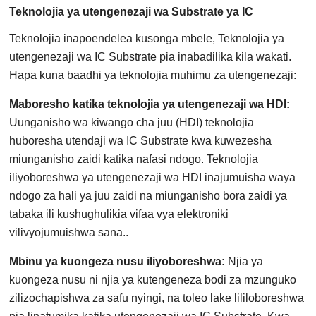
Teknolojia ya utengenezaji wa Substrate ya IC
Teknolojia inapoendelea kusonga mbele, Teknolojia ya
utengenezaji wa IC Substrate pia inabadilika kila wakati.
Hapa kuna baadhi ya teknolojia muhimu za utengenezaji:
Maboresho katika teknolojia ya utengenezaji wa HDI:
Uunganisho wa kiwango cha juu (HDI) teknolojia
huboresha utendaji wa IC Substrate kwa kuwezesha
miunganisho zaidi katika nafasi ndogo. Teknolojia
iliyoboreshwa ya utengenezaji wa HDI inajumuisha waya
ndogo za hali ya juu zaidi na miunganisho bora zaidi ya
tabaka ili kushughulikia vifaa vya elektroniki
vilivyojumuishwa sana..
Mbinu ya kuongeza nusu iliyoboreshwa:
Njia ya
kuongeza nusu ni njia ya kutengeneza bodi za mzunguko
zilizochapishwa za safu nyingi, na toleo lake lililoboreshwa