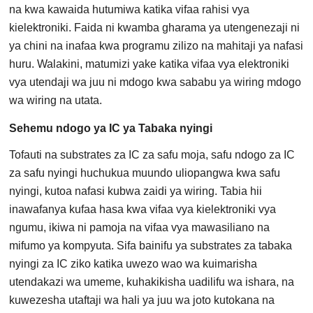
na kwa kawaida hutumiwa katika vifaa rahisi vya
kielektroniki. Faida ni kwamba gharama ya utengenezaji ni
ya chini na inafaa kwa programu zilizo na mahitaji ya nafasi
huru. Walakini, matumizi yake katika vifaa vya elektroniki
vya utendaji wa juu ni mdogo kwa sababu ya wiring mdogo
wa wiring na utata.
Sehemu ndogo ya IC ya Tabaka nyingi
Tofauti na substrates za IC za safu moja, safu ndogo za IC
za safu nyingi huchukua muundo uliopangwa kwa safu
nyingi, kutoa nafasi kubwa zaidi ya wiring. Tabia hii
inawafanya kufaa hasa kwa vifaa vya kielektroniki vya
ngumu, ikiwa ni pamoja na vifaa vya mawasiliano na
mifumo ya kompyuta. Sifa bainifu ya substrates za tabaka
nyingi za IC ziko katika uwezo wao wa kuimarisha
utendakazi wa umeme, kuhakikisha uadilifu wa ishara, na
kuwezesha utaftaji wa hali ya juu wa joto kutokana na