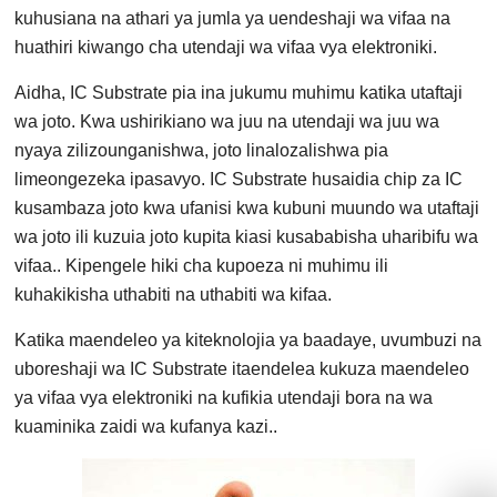
kuhusiana na athari ya jumla ya uendeshaji wa vifaa na
huathiri kiwango cha utendaji wa vifaa vya elektroniki.
Aidha, IC Substrate pia ina jukumu muhimu katika utaftaji
wa joto. Kwa ushirikiano wa juu na utendaji wa juu wa
nyaya zilizounganishwa, joto linalozalishwa pia
limeongezeka ipasavyo. IC Substrate husaidia chip za IC
kusambaza joto kwa ufanisi kwa kubuni muundo wa utaftaji
wa joto ili kuzuia joto kupita kiasi kusababisha uharibifu wa
vifaa.. Kipengele hiki cha kupoeza ni muhimu ili
kuhakikisha uthabiti na uthabiti wa kifaa.
Katika maendeleo ya kiteknolojia ya baadaye, uvumbuzi na
uboreshaji wa IC Substrate itaendelea kukuza maendeleo
ya vifaa vya elektroniki na kufikia utendaji bora na wa
kuaminika zaidi wa kufanya kazi..