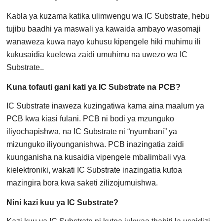
Kabla ya kuzama katika ulimwengu wa IC Substrate, hebu
tujibu baadhi ya maswali ya kawaida ambayo wasomaji
wanaweza kuwa nayo kuhusu kipengele hiki muhimu ili
kukusaidia kuelewa zaidi umuhimu na uwezo wa IC
Substrate..
Kuna tofauti gani kati ya IC Substrate na PCB?
IC Substrate inaweza kuzingatiwa kama aina maalum ya
PCB kwa kiasi fulani. PCB ni bodi ya mzunguko
iliyochapishwa, na IC Substrate ni “nyumbani” ya
mizunguko iliyounganishwa. PCB inazingatia zaidi
kuunganisha na kusaidia vipengele mbalimbali vya
kielektroniki, wakati IC Substrate inazingatia kutoa
mazingira bora kwa saketi zilizojumuishwa.
Nini kazi kuu ya IC Substrate?