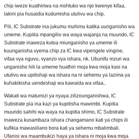
chip iweze kuathiriwa na mshtuko wa nje kwenye kifaa,
lakini pia husaidia kudumisha utulivu wa chip.
Pili, IC Substrate ina jukumu muhimu katika uunganisho wa
umeme. Kupitia mpangilio wa waya wajanja na muundo, IC
Substrate inaweza kutoa miunganisho ya umeme ili
kuunganisha vyema chip za IC kwa vipengele vingine,
vifaa vya nguvu, vyanzo vya ishara, nk. Ubunifu mzuri wa
unganisho hili la umeme huathiri moja kwa moja kasi na
utulivu wa upitishaji wa ishara na ni sehemu ya lazima ya
kuhakikisha uendeshaji wa kawaida wa vifaa..
Wakati wa matumizi ya nyaya zilizounganishwa, IC
Substrate pia ina kazi ya kupitisha mawimbi. Kupitia
muundo sahihi wa waya na kupitia shimo, IC Substrate
inaweza kusambaza ishara changamano kati ya chips ili
kufikia mawasiliano bora kati ya sehemu mbalimbali.
Ufanisi wa maambukizi haya ya ishara ni moja kwa moja