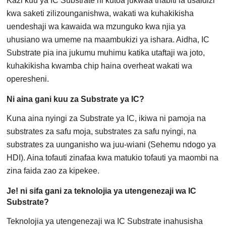
Kazi kuu ya IC Substrate ni kutoa jukwaa thabiti la usaidizi
kwa saketi zilizounganishwa, wakati wa kuhakikisha
uendeshaji wa kawaida wa mzunguko kwa njia ya
uhusiano wa umeme na maambukizi ya ishara. Aidha, IC
Substrate pia ina jukumu muhimu katika utaftaji wa joto,
kuhakikisha kwamba chip haina overheat wakati wa
operesheni.
Ni aina gani kuu za Substrate ya IC?
Kuna aina nyingi za Substrate ya IC, ikiwa ni pamoja na
substrates za safu moja, substrates za safu nyingi, na
substrates za uunganisho wa juu-wiani (Sehemu ndogo ya
HDI). Aina tofauti zinafaa kwa matukio tofauti ya maombi na
zina faida zao za kipekee.
Je! ni sifa gani za teknolojia ya utengenezaji wa IC
Substrate?
Teknolojia ya utengenezaji wa IC Substrate inahusisha