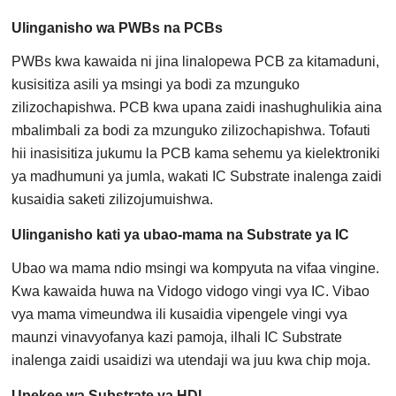
Ulinganisho wa PWBs na PCBs
PWBs kwa kawaida ni jina linalopewa PCB za kitamaduni,
kusisitiza asili ya msingi ya bodi za mzunguko
zilizochapishwa. PCB kwa upana zaidi inashughulikia aina
mbalimbali za bodi za mzunguko zilizochapishwa. Tofauti
hii inasisitiza jukumu la PCB kama sehemu ya kielektroniki
ya madhumuni ya jumla, wakati IC Substrate inalenga zaidi
kusaidia saketi zilizojumuishwa.
Ulinganisho kati ya ubao-mama na Substrate ya IC
Ubao wa mama ndio msingi wa kompyuta na vifaa vingine.
Kwa kawaida huwa na Vidogo vidogo vingi vya IC. Vibao
vya mama vimeundwa ili kusaidia vipengele vingi vya
maunzi vinavyofanya kazi pamoja, ilhali IC Substrate
inalenga zaidi usaidizi wa utendaji wa juu kwa chip moja.
Upekee wa Substrate ya HDI