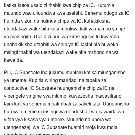
katika kutoa usaidizi thabiti kwa chip za IC. Kutumia
muundo wao ulioundwa kwa usahihi, Sehemu ndogo za IC
hulinda vizuri na hulinda chipu ya IC, kuhakikisha
utendakazi wake bila kusumbuliwa kati ya mambo ya nje
ya mazingira. Usaidizi huu wa kimsingi sio tu kwamba
unahakikisha uthabiti wa chip ya IC lakini pia huweka
msingi thabiti wa utendakazi wake bila mshono na wa
kawaida..
Pili, IC Substrate ina jukumu muhimu katika miunganisho
ya umeme. Kupitia wiring maridadi na tabaka za
conductive, IC Substrate huunganisha chip za IC na
vipengele vingine vya mfumo, kuwezesha mawasiliano
laini kati ya sehemu mbalimbali za saketi tata. Uunganisho
huu wa umeme ni msingi wa uendeshaji wa kawaida wa
vifaa vya kisasa vya umeme. Muundo na ubora wa
utengenezaji wa IC Substrate huathiri moja kwa moja