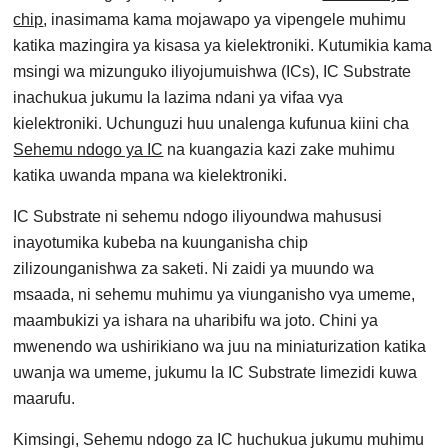
chip
, inasimama kama mojawapo ya vipengele muhimu
katika mazingira ya kisasa ya kielektroniki. Kutumikia kama
msingi wa mizunguko iliyojumuishwa (ICs), IC Substrate
inachukua jukumu la lazima ndani ya vifaa vya
kielektroniki. Uchunguzi huu unalenga kufunua kiini cha
Sehemu ndogo ya IC
na kuangazia kazi zake muhimu
katika uwanda mpana wa kielektroniki.
IC Substrate ni sehemu ndogo iliyoundwa mahususi
inayotumika kubeba na kuunganisha chip
zilizounganishwa za saketi. Ni zaidi ya muundo wa
msaada, ni sehemu muhimu ya viunganisho vya umeme,
maambukizi ya ishara na uharibifu wa joto. Chini ya
mwenendo wa ushirikiano wa juu na miniaturization katika
uwanja wa umeme, jukumu la IC Substrate limezidi kuwa
maarufu.
Kimsingi, Sehemu ndogo za IC huchukua jukumu muhimu