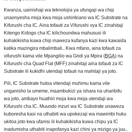
Kwanza, uainishaji wa teknolojia ya ufungaji wa chip
unaonyesha moja kwa moja ushirikiano wa IC Substrate na
Kifurushi cha IC. Aina tofauti za Vifurushi vya IC zinahitaji
Kitengo Kidogo cha IC kilichoundwa mahususi ili
kuhakikisha kuwa chip inaweza kufanya kazi kwa kawaida
katika mazingira mbalimbali.. Kwa mfano, aina tofauti za
vifurushi kama vile Mpangilio wa Gridi ya Mpira (
BGA
) na
Kifurushi cha Quad Flat (MFF) zinahitaji aina tofauti za IC
Substrate ili kukidhi utendaji tofauti na mahitaji ya joto.
Pili, IC Substrate hutoa vitendaji muhimu kama vile
unganisho la umeme, maambukizi ya ishara na uharibifu
wa joto, ambayo huathiri moja kwa moja utendaji wa
Kifurushi cha IC. Muundo mzuri wa IC Substrate unaweza
kuboresha kasi na uthabiti wa upokezaji wa mawimbi huku
ukitoa joto kwa ufanisi ili kuhakikisha kuwa chipu ya IC
inadumisha uthabiti inapofanya kazi chini ya mizigo ya juu..