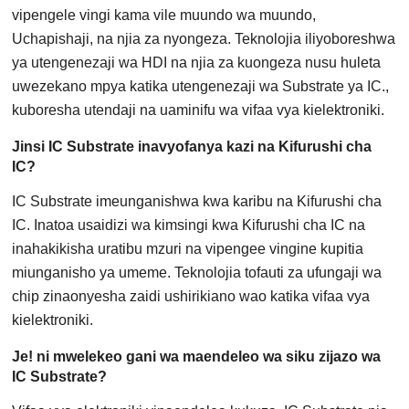
vipengele vingi kama vile muundo wa muundo,
Uchapishaji, na njia za nyongeza. Teknolojia iliyoboreshwa
ya utengenezaji wa HDI na njia za kuongeza nusu huleta
uwezekano mpya katika utengenezaji wa Substrate ya IC.,
kuboresha utendaji na uaminifu wa vifaa vya kielektroniki.
Jinsi IC Substrate inavyofanya kazi na Kifurushi cha
IC?
IC Substrate imeunganishwa kwa karibu na Kifurushi cha
IC. Inatoa usaidizi wa kimsingi kwa Kifurushi cha IC na
inahakikisha uratibu mzuri na vipengee vingine kupitia
miunganisho ya umeme. Teknolojia tofauti za ufungaji wa
chip zinaonyesha zaidi ushirikiano wao katika vifaa vya
kielektroniki.
Je! ni mwelekeo gani wa maendeleo wa siku zijazo wa
IC Substrate?