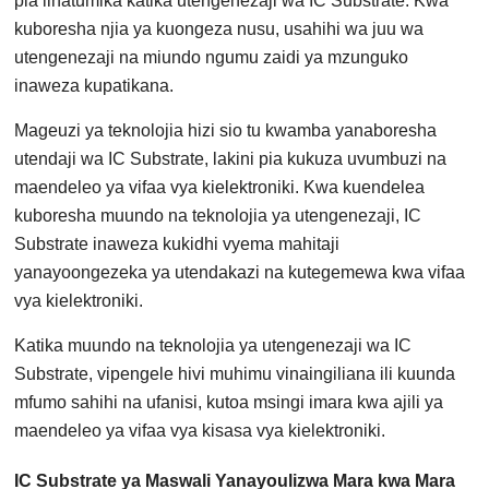
pia linatumika katika utengenezaji wa IC Substrate. Kwa
kuboresha njia ya kuongeza nusu, usahihi wa juu wa
utengenezaji na miundo ngumu zaidi ya mzunguko
inaweza kupatikana.
Mageuzi ya teknolojia hizi sio tu kwamba yanaboresha
utendaji wa IC Substrate, lakini pia kukuza uvumbuzi na
maendeleo ya vifaa vya kielektroniki. Kwa kuendelea
kuboresha muundo na teknolojia ya utengenezaji, IC
Substrate inaweza kukidhi vyema mahitaji
yanayoongezeka ya utendakazi na kutegemewa kwa vifaa
vya kielektroniki.
Katika muundo na teknolojia ya utengenezaji wa IC
Substrate, vipengele hivi muhimu vinaingiliana ili kuunda
mfumo sahihi na ufanisi, kutoa msingi imara kwa ajili ya
maendeleo ya vifaa vya kisasa vya kielektroniki.
IC Substrate ya Maswali Yanayoulizwa Mara kwa Mara