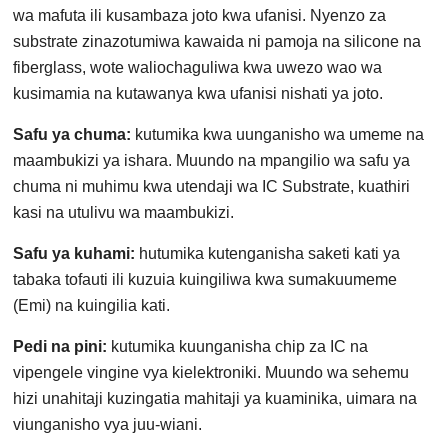
wa mafuta ili kusambaza joto kwa ufanisi. Nyenzo za
substrate zinazotumiwa kawaida ni pamoja na silicone na
fiberglass, wote waliochaguliwa kwa uwezo wao wa
kusimamia na kutawanya kwa ufanisi nishati ya joto.
Safu ya chuma:
kutumika kwa uunganisho wa umeme na
maambukizi ya ishara. Muundo na mpangilio wa safu ya
chuma ni muhimu kwa utendaji wa IC Substrate, kuathiri
kasi na utulivu wa maambukizi.
Safu ya kuhami:
hutumika kutenganisha saketi kati ya
tabaka tofauti ili kuzuia kuingiliwa kwa sumakuumeme
(Emi) na kuingilia kati.
Pedi na pini:
kutumika kuunganisha chip za IC na
vipengele vingine vya kielektroniki. Muundo wa sehemu
hizi unahitaji kuzingatia mahitaji ya kuaminika, uimara na
viunganisho vya juu-wiani.