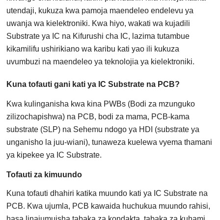
utendaji, kukuza kwa pamoja maendeleo endelevu ya
uwanja wa kielektroniki. Kwa hiyo, wakati wa kujadili
Substrate ya IC na Kifurushi cha IC, lazima tutambue
kikamilifu ushirikiano wa karibu kati yao ili kukuza
uvumbuzi na maendeleo ya teknolojia ya kielektroniki.
Kuna tofauti gani kati ya IC Substrate na PCB?
Kwa kulinganisha kwa kina PWBs (Bodi za mzunguko
zilizochapishwa) na PCB, bodi za mama, PCB-kama
substrate (SLP) na Sehemu ndogo ya HDI (substrate ya
unganisho la juu-wiani), tunaweza kuelewa vyema thamani
ya kipekee ya IC Substrate.
Tofauti za kimuundo
Kuna tofauti dhahiri katika muundo kati ya IC Substrate na
PCB. Kwa ujumla, PCB kawaida huchukua muundo rahisi,
hasa linajumuisha tabaka za kondakta, tabaka za kuhami