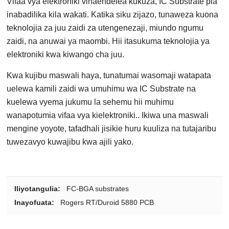
Vifaa vya elektroniki vinaendelea kukuza, IC Substrate pia
inabadilika kila wakati. Katika siku zijazo, tunaweza kuona
teknolojia za juu zaidi za utengenezaji, miundo ngumu
zaidi, na anuwai ya maombi. Hii itasukuma teknolojia ya
elektroniki kwa kiwango cha juu.
Kwa kujibu maswali haya, tunatumai wasomaji watapata
uelewa kamili zaidi wa umuhimu wa IC Substrate na
kuelewa vyema jukumu la sehemu hii muhimu
wanapotumia vifaa vya kielektroniki.. Ikiwa una maswali
mengine yoyote, tafadhali jisikie huru kuuliza na tutajaribu
tuwezavyo kuwajibu kwa ajili yako.
Iliyotangulia:
FC-BGA substrates
Inayofuata:
Rogers RT/Duroid 5880 PCB