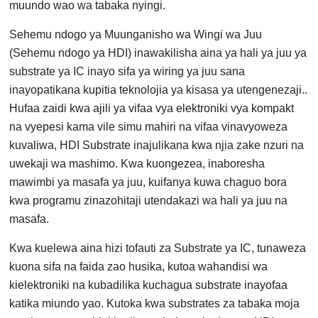
muundo wao wa tabaka nyingi.
Sehemu ndogo ya Muunganisho wa Wingi wa Juu
(Sehemu ndogo ya HDI) inawakilisha aina ya hali ya juu ya
substrate ya IC inayo sifa ya wiring ya juu sana
inayopatikana kupitia teknolojia ya kisasa ya utengenezaji..
Hufaa zaidi kwa ajili ya vifaa vya elektroniki vya kompakt
na vyepesi kama vile simu mahiri na vifaa vinavyoweza
kuvaliwa, HDI Substrate inajulikana kwa njia zake nzuri na
uwekaji wa mashimo. Kwa kuongezea, inaboresha
mawimbi ya masafa ya juu, kuifanya kuwa chaguo bora
kwa programu zinazohitaji utendakazi wa hali ya juu na
masafa.
Kwa kuelewa aina hizi tofauti za Substrate ya IC, tunaweza
kuona sifa na faida zao husika, kutoa wahandisi wa
kielektroniki na kubadilika kuchagua substrate inayofaa
katika miundo yao. Kutoka kwa substrates za tabaka moja