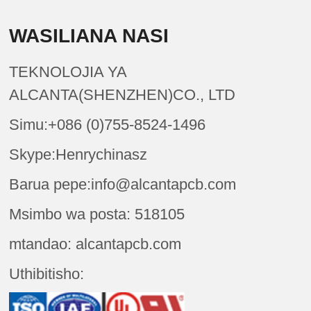
WASILIANA NASI
TEKNOLOJIA YA
ALCANTA(SHENZHEN)CO., LTD
Simu:+086 (0)755-8524-1496
Skype:Henrychinasz
Barua pepe:info@alcantapcb.com
Msimbo wa posta: 518105
mtandao: alcantapcb.com
Uthibitisho: