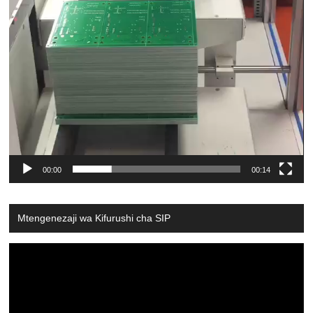
00:00
00:14
Mtengenezaji wa Kifurushi cha SIP
Video
Player