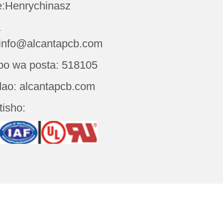
:Henrychinasz
a
info@alcantapcb.com
o wa posta: 518105
ao: alcantapcb.com
tisho: