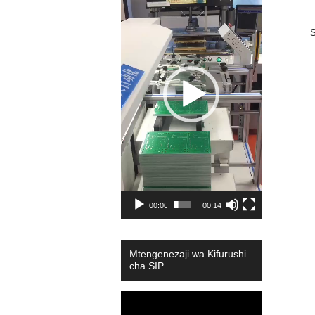
00:00
00:14
Mtengenezaji wa Kifurushi
cha SIP
Video
Player