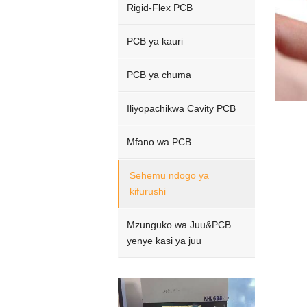
Rigid-Flex PCB
PCB ya kauri
PCB ya chuma
Iliyopachikwa Cavity PCB
Mfano wa PCB
Sehemu ndogo ya
kifurushi
Mzunguko wa Juu&PCB
yenye kasi ya juu
Video
Player