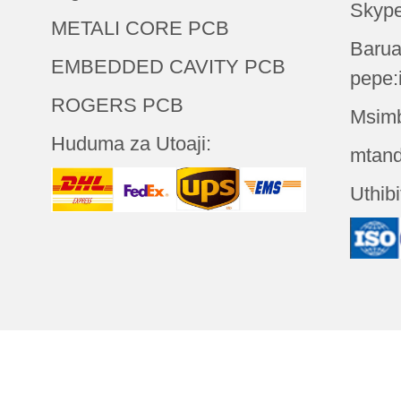
Skype
METALI CORE PCB
Baru
EMBEDDED CAVITY PCB
pepe:
ROGERS PCB
Msimb
Huduma za Utoaji:
mtand
Uthibi