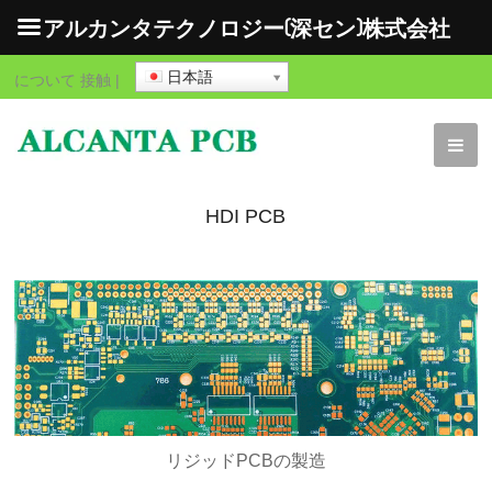
アルカンタテクノロジー(深セン)株式会社
日本語
について
接触
|
HDI PCB
リジッドPCBの製造