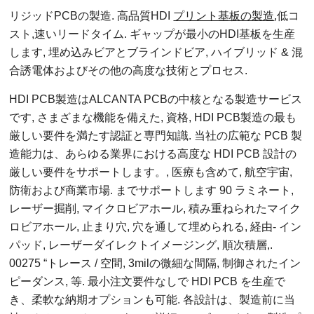
リジッドPCBの製造. 高品質HDI
プリント基板の製造
,低コ
スト,速いリードタイム. ギャップが最小のHDI基板を生産
します, 埋め込みビアとブラインドビア, ハイブリッド & 混
合誘電体およびその他の高度な技術とプロセス.
HDI PCB製造はALCANTA PCBの中核となる製造サービス
です, さまざまな機能を備えた, 資格, HDI PCB製造の最も
厳しい要件を満たす認証と専門知識. 当社の広範な PCB 製
造能力は、あらゆる業界における高度な HDI PCB 設計の
厳しい要件をサポートします。, 医療も含めて, 航空宇宙,
防衛および商業市場. までサポートします 90 ラミネート,
レーザー掘削, マイクロビアホール, 積み重ねられたマイク
ロビアホール, 止まり穴, 穴を通して埋められる, 経由- イン
パッド, レーザーダイレクトイメージング, 順次積層,.
00275 “トレース / 空間, 3milの微細な間隔, 制御されたイン
ピーダンス, 等. 最小注文要件なしで HDI PCB を生産で
き、柔軟な納期オプションも可能. 各設計は、製造前に当