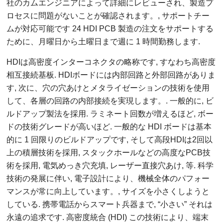
社のカムエンジニアによって詳細にレビューされ、製造プ
ロセスに問題がないことが確認されます。, サポートチー
ムが対応可能です 24 HDI PCB 製造の注文をサポートする
ために、月曜日から土曜日まで週に 1 時間勤務します.
HDIは高密度インターコネクタの略称です, すなわち高密度
相互接続基板. HDIボードには内部回路と外部回路がありま
す, 次に、穴の穴あけとメタライゼーションの技術を使用
して、各層の回路の内部接続を実現します。. 一般的に, ビ
ルドアップ製法を採用. ラミネート回数が増えるほど, ボー
ドの技術グレードが高いほど. 一般的な HDI ボードは基本
的に 1 回限りのビルドアップです, そして高段HDIは2回以
上の積層技術を採用, スタックホールなどの高度なPCB技
術を採用, 電気めっき穴充填, レーザー直接穴あけ, 等. 科学
技術の発展に伴い, 電子設計により、機械全体のパフォー
マンスが常に向上しています。, サイズを小さくしようと
している. 携帯電話からスマート兵器まで, “小さい” それは
永遠の追求です. 高密度統合 (HDI) この技術により、端末