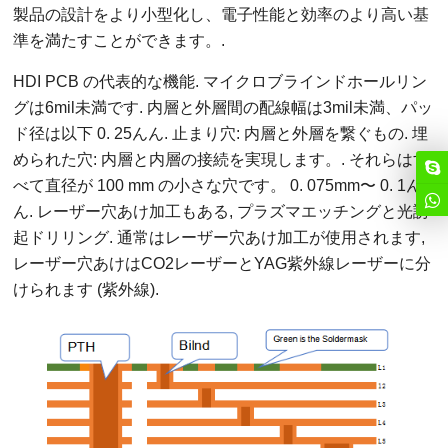
製品の設計をより小型化し、電子性能と効率のより高い基
準を満たすことができます。.
HDI PCB の代表的な機能. マイクロブラインドホールリン
グは6mil未満です. 内層と外層間の配線幅は3mil未満、パッ
ド径は以下 0. 25んん. 止まり穴: 内層と外層を繋ぐもの. 埋
められた穴: 内層と内層の接続を実現します。. それらはす
べて直径が 100 mm の小さな穴です。 0. 075mm〜 0. 1ん
ん. レーザー穴あけ加工もある, プラズマエッチングと光誘
起ドリリング. 通常はレーザー穴あけ加工が使用されます,
レーザー穴あけはCO2レーザーとYAG紫外線レーザーに分
けられます (紫外線).