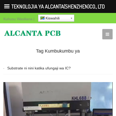
TEKNOLOJIA YA ALCANTA(SHENZHEN)CO., LTD
Kiswahili
Kuhusu
Wasiliana
|
Tag Kumbukumbu ya
"Alama ya ufungaji ya
Substrate ni nini katika ufungaji wa IC?
substrate ya IC"
Video
Player