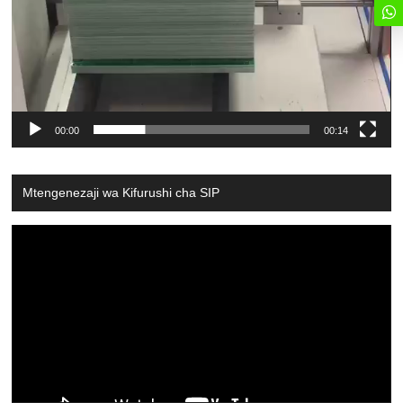
00:00
00:14
Mtengenezaji wa Kifurushi cha SIP
Video
Player