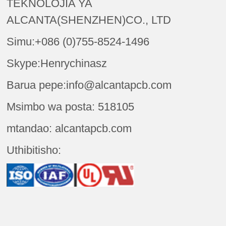
TEKNOLOJIA YA
ALCANTA(SHENZHEN)CO., LTD
Simu:+086 (0)755-8524-1496
Skype:Henrychinasz
Barua pepe:info@alcantapcb.com
Msimbo wa posta: 518105
mtandao: alcantapcb.com
Uthibitisho: