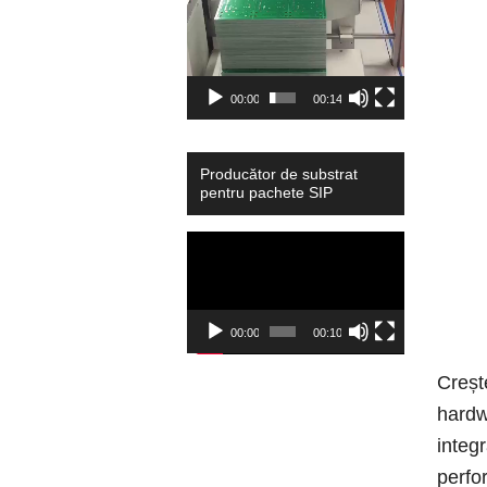
00:00
00:14
Producător de substrat
pentru pachete SIP
Video
Player
00:00
00:10
Creșt
hardw
integ
perfor