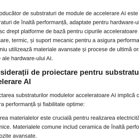
oducător de substraturi de module de accelerare AI este
raturi de înaltă performanță, adaptate pentru hardware-ul
sc drept platforme de bază pentru cipurile acceleratoare 
are, termic, și suport mecanic pentru a asigura performa
iu utilizează materiale avansate și procese de ultimă oră
e ale hardware-ului AI.
iderații de proiectare pentru substratu
lerare AI
ctarea substraturilor modulelor acceleratoare AI implică c
a performanță și fiabilitate optime:
ea materialelor este crucială pentru realizarea electricități
ice. Materialele comune includ ceramica de înaltă perfor
zite avansate.