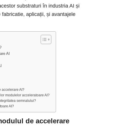
estor substraturi în industria AI și
abricatie, aplicații, și avantajele
?
rare AI
AI
e accelerare AI?
rilor modulelor acceleratoare AI?
ntegritatea semnalului?
toare AI?
modulul de accelerare