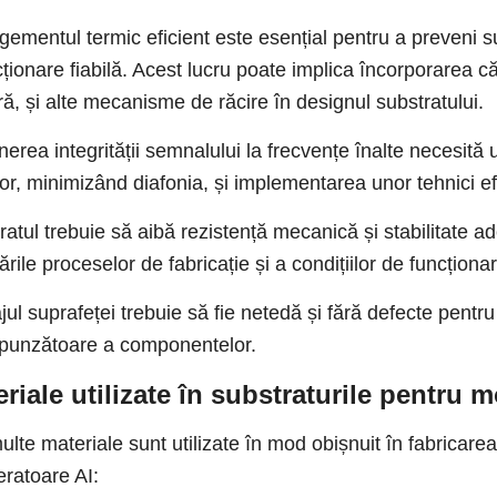
ementul termic eficient este esențial pentru a preveni su
ționare fiabilă. Acest lucru poate implica încorporarea căi
ră, și alte mecanisme de răcire în designul substratului.
nerea integrității semnalului la frecvențe înalte necesită 
or, minimizând diafonia, și implementarea unor tehnici ef
ratul trebuie să aibă rezistență mecanică și stabilitate ad
tările proceselor de fabricație și a condițiilor de funcționa
jul suprafeței trebuie să fie netedă și fără defecte pentr
punzătoare a componentelor.
riale utilizate în substraturile pentru 
ulte materiale sunt utilizate în mod obișnuit în fabricare
eratoare AI: