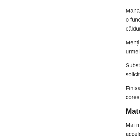
Manag
o func
căldu
Menți
urmel
Subst
solici
Finisa
cores
Mate
Mai m
accel