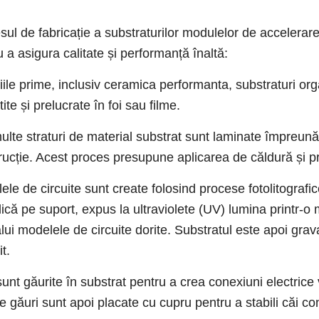
sul de fabricație a substraturilor modulelor de accelerare
 a asigura calitate și performanță înaltă:
iile prime, inclusiv ceramica performanta, substraturi or
ite și prelucrate în foi sau filme.
ulte straturi de material substrat sunt laminate împreună
rucție. Acest proces presupune aplicarea de căldură și pr
le de circuite sunt create folosind procese fotolitografice
lică pe suport, expus la ultraviolete (UV) lumina printr-o
lui modelele de circuite dorite. Substratul este apoi grav
t.
unt găurite în substrat pentru a crea conexiuni electrice ve
e găuri sunt apoi placate cu cupru pentru a stabili căi c