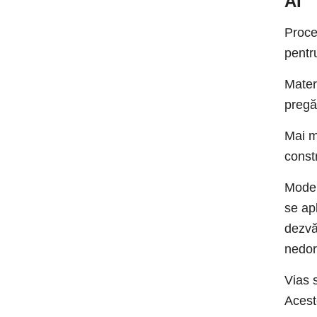
AI
Proce
pentru
Mater
pregăt
Mai m
const
Modele
se ap
dezvă
nedori
Vias s
Acest