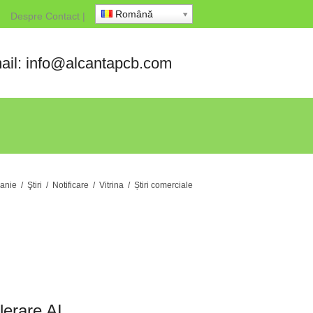
Română
Despre
Contact
|
ail: info@alcantapcb.com
panie
/
Ştiri
/
Notificare
/
Vitrina
/
Știri comerciale
lerare AI