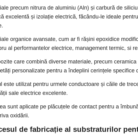
ale precum nitrura de aluminiu (Aln) și carbură de siliciu
că excelentă și izolație electrică, făcându-le ideale pent
e.
iale organice avansate, cum ar fi rășini epoxidice modific
ibru al performantelor electrice, management termic, si r
zite care combină diverse materiale, precum ceramica și
ietăți personalizate pentru a îndeplini cerințele specifice
 este utilizat pentru urmele conductoare și căile de trecer
ității sale electrice excelente.
ea sunt aplicate pe plăcuțele de contact pentru a îmbunătă
iva oxidării.
esul de fabricație al substraturilor pe