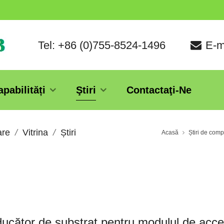
Tel: +86 (0)755-8524-1496
E-m
apabilități
Ştiri
Contactaţi-Ne
are
Vitrina
Știri
Acasă
Știri de com
ucător de substrat pentru modulul de acce