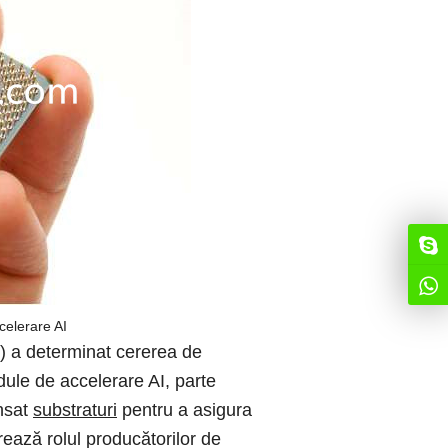
celerare AI
ML) a determinat cererea de
dule de accelerare AI, parte
ansat
substraturi
pentru a asigura
orează rolul producătorilor de