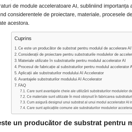
raturi de module acceleratoare AI, subliniind importanța ac
ind considerentele de proiectare, materiale, procesele de f
ate acestora.
Cuprins
Ce este un producător de substrat pentru modulul de accelerare AI
Considerații de proiectare pentru substraturile modulelor de accele
Materiale utilizate în substraturile pentru modulul accelerator AI
Procesul de fabricație al substraturilor pentru modulul accelerator 
Aplicații ale substraturilor modulului AI Accelerator
Avantajele substraturilor modulului AI Accelerator
FAQ
Care sunt avantajele cheie ale utilizării substraturilor modulelor d
Ce materiale sunt utilizate în mod obișnuit în fabricarea substratu
Cum asigură designul unui substrat al unui modul accelerator AI i
Care sunt aplicațiile comune ale substraturilor modulelor accelera
este un producător de substrat pentru 