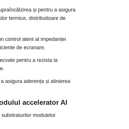
praîncălzirea și pentru a asigura
lor termice, distribuitoare de
un control atent al impedanței
iciente de ecranare.
ecvate pentru a rezista la
re.
u a asigura aderența și alinierea
modulul accelerator AI
a substraturilor modulelor