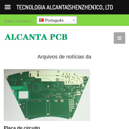
TECNOLOGIA ALCANTA(SHENZHEN)CO., LTD
Português
Sobre
Contato
|
Arquivos de notícias da
empresa - Página 71 de
86 - TECNOLOGIA
ALCANTA(SHENZHEN)CO.,
LTD - Página 71
Placa de circuito