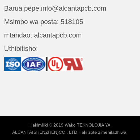
Barua pepe:info@alcantapcb.com
Msimbo wa posta: 518105
mtandao: alcantapcb.com
Uthibitisho:
Hakimiliki © 2019 Wako
TEKNOLOJIA YA
ALCANTA(SHENZHEN)CO., LTD
Haki zote zimehifadhiwa.