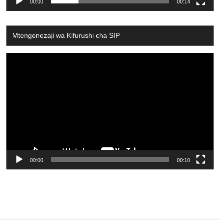
00:00
00:14
Mtengenezaji wa Kifurushi cha SIP
Video
Player
00:00
00:10