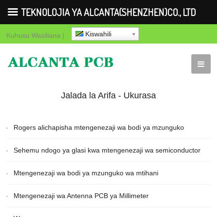
TEKNOLOJIA YA ALCANTA(SHENZHEN)CO., LTD
Kiswahili
Kuhusu
Wasiliana
|
Jalada la Arifa - Ukurasa
2 ya 85 - TEKNOLOJIA
Rogers alichapisha mtengenezaji wa bodi ya mzunguko
YA
Sehemu ndogo ya glasi kwa mtengenezaji wa semiconductor
ALCANTA(SHENZHEN)CO.,
Mtengenezaji wa bodi ya mzunguko wa mtihani
LTD - Ukurasa 2
Mtengenezaji wa Antenna PCB ya Millimeter