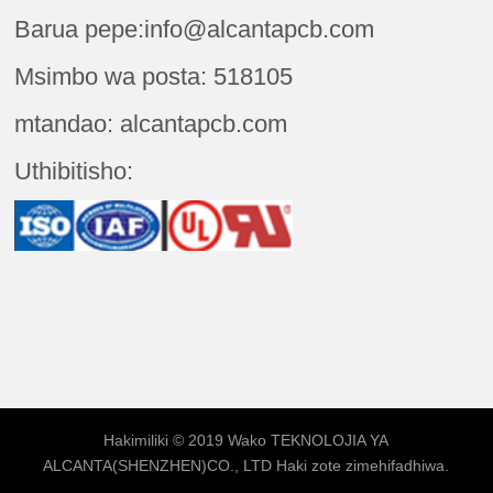
Barua pepe:info@alcantapcb.com
Msimbo wa posta: 518105
mtandao: alcantapcb.com
Uthibitisho:
Hakimiliki © 2019 Wako
TEKNOLOJIA YA
ALCANTA(SHENZHEN)CO., LTD
Haki zote zimehifadhiwa.