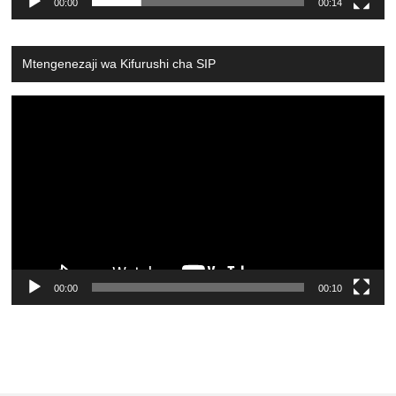
00:00
00:14
Mtengenezaji wa Kifurushi cha SIP
Video
Player
00:00
00:10