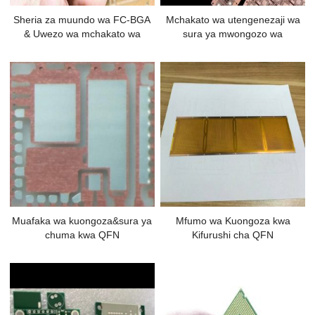
Sheria za muundo wa FC-BGA
Mchakato wa utengenezaji wa
& Uwezo wa mchakato wa
sura ya mwongozo wa
uzalishaji
QFN/QFP
Muafaka wa kuongoza&sura ya
Mfumo wa Kuongoza kwa
chuma kwa QFN
Kifurushi cha QFN