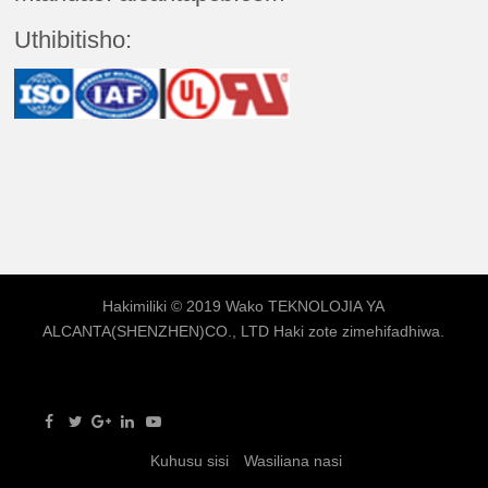
Uthibitisho:
Hakimiliki © 2019 Wako
TEKNOLOJIA YA
ALCANTA(SHENZHEN)CO., LTD
Haki zote zimehifadhiwa.
Kuhusu sisi
Wasiliana nasi