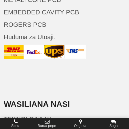
EMBEDDED CAVITY PCB
ROGERS PCB
Huduma za Utoaji:
WASILIANA NASI
TEKNOLOJIA YA
Simu.
Barua pepe
Ongeza.
Soga
ALCANTA(SHENZHEN)CO., LTD