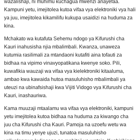
wazalishaji, ni muhimu kuchagua mwenzi anayefaa.
Kampuni yetu, imejitolea kutoa vifaa vya elektroniki vya hali
ya juu, imejitolea kikamilifu kukupa usaidizi na huduma za
kina.
Mchakato wa kutafuta Sehemu ndogo ya Kifurushi cha
Kauri inahusisha njia mbalimbali. Kwanza, unaweza
kutumia rasilimali za mtandaoni kutafiti aina tofauti za
bidhaa na vipimo vinavyopatikana kwenye soko. Pili,
kuwafikia wauzaji wa vifaa vya kielektroniki kitaaluma,
ambao kwa kawaida hutoa masuluhisho mbalimbali ya
uteuzi na ubinafsishaji kwa Vijiti Vidogo vya Kifurushi cha
Kauri, inashauriwa.
Kama muuzaji mtaalamu wa vifaa vya elektroniki, kampuni
yetu imejitolea kutoa bidhaa na huduma za kiwango cha
juu cha Kifurushi cha Kauri. Pamoja na uzoefu wetu wa
kina na timu yenye ujuzi, tunatoa masuluhisho