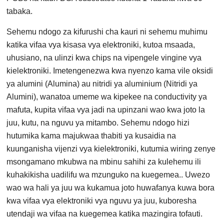
tabaka.
Sehemu ndogo za kifurushi cha kauri ni sehemu muhimu
katika vifaa vya kisasa vya elektroniki, kutoa msaada,
uhusiano, na ulinzi kwa chips na vipengele vingine vya
kielektroniki. Imetengenezwa kwa nyenzo kama vile oksidi
ya alumini (Alumina) au nitridi ya aluminium (Nitridi ya
Alumini), wanatoa umeme wa kipekee na conductivity ya
mafuta, kupita vifaa vya jadi na upinzani wao kwa joto la
juu, kutu, na nguvu ya mitambo. Sehemu ndogo hizi
hutumika kama majukwaa thabiti ya kusaidia na
kuunganisha vijenzi vya kielektroniki, kutumia wiring zenye
msongamano mkubwa na mbinu sahihi za kulehemu ili
kuhakikisha uadilifu wa mzunguko na kuegemea.. Uwezo
wao wa hali ya juu wa kukamua joto huwafanya kuwa bora
kwa vifaa vya elektroniki vya nguvu ya juu, kuboresha
utendaji wa vifaa na kuegemea katika mazingira tofauti.