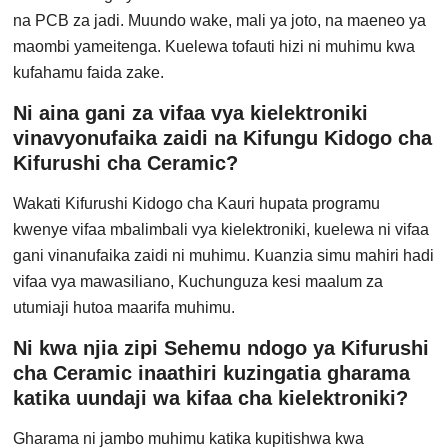
na PCB za jadi. Muundo wake, mali ya joto, na maeneo ya
maombi yameitenga. Kuelewa tofauti hizi ni muhimu kwa
kufahamu faida zake.
Ni aina gani za vifaa vya kielektroniki
vinavyonufaika zaidi na Kifungu Kidogo cha
Kifurushi cha Ceramic?
Wakati Kifurushi Kidogo cha Kauri hupata programu
kwenye vifaa mbalimbali vya kielektroniki, kuelewa ni vifaa
gani vinanufaika zaidi ni muhimu. Kuanzia simu mahiri hadi
vifaa vya mawasiliano, Kuchunguza kesi maalum za
utumiaji hutoa maarifa muhimu.
Ni kwa njia zipi Sehemu ndogo ya Kifurushi
cha Ceramic inaathiri kuzingatia gharama
katika uundaji wa kifaa cha kielektroniki?
Gharama ni jambo muhimu katika kupitishwa kwa