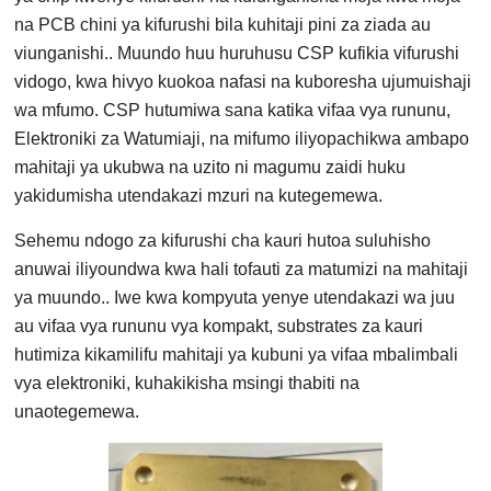
na PCB chini ya kifurushi bila kuhitaji pini za ziada au
viunganishi.. Muundo huu huruhusu CSP kufikia vifurushi
vidogo, kwa hivyo kuokoa nafasi na kuboresha ujumuishaji
wa mfumo. CSP hutumiwa sana katika vifaa vya rununu,
Elektroniki za Watumiaji, na mifumo iliyopachikwa ambapo
mahitaji ya ukubwa na uzito ni magumu zaidi huku
yakidumisha utendakazi mzuri na kutegemewa.
Sehemu ndogo za kifurushi cha kauri hutoa suluhisho
anuwai iliyoundwa kwa hali tofauti za matumizi na mahitaji
ya muundo.. Iwe kwa kompyuta yenye utendakazi wa juu
au vifaa vya rununu vya kompakt, substrates za kauri
hutimiza kikamilifu mahitaji ya kubuni ya vifaa mbalimbali
vya elektroniki, kuhakikisha msingi thabiti na
unaotegemewa.