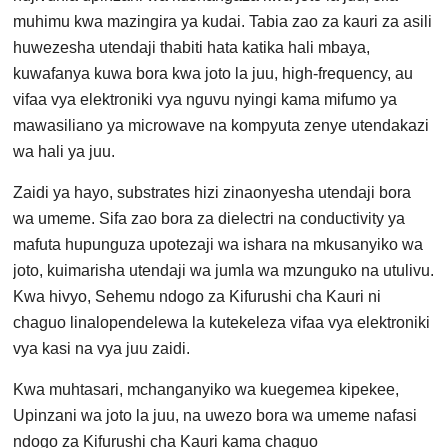
muhimu kwa mazingira ya kudai. Tabia zao za kauri za asili
huwezesha utendaji thabiti hata katika hali mbaya,
kuwafanya kuwa bora kwa joto la juu, high-frequency, au
vifaa vya elektroniki vya nguvu nyingi kama mifumo ya
mawasiliano ya microwave na kompyuta zenye utendakazi
wa hali ya juu.
Zaidi ya hayo, substrates hizi zinaonyesha utendaji bora
wa umeme. Sifa zao bora za dielectri na conductivity ya
mafuta hupunguza upotezaji wa ishara na mkusanyiko wa
joto, kuimarisha utendaji wa jumla wa mzunguko na utulivu.
Kwa hivyo, Sehemu ndogo za Kifurushi cha Kauri ni
chaguo linalopendelewa la kutekeleza vifaa vya elektroniki
vya kasi na vya juu zaidi.
Kwa muhtasari, mchanganyiko wa kuegemea kipekee,
Upinzani wa joto la juu, na uwezo bora wa umeme nafasi
ndogo za Kifurushi cha Kauri kama chaguo