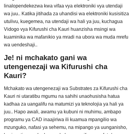
linalopendekezwa kwa vifaa vya elektroniki vya utendaji
wa juu.. Katika jitihada za uhandisi wa elektroniki kusisitiza
utulivu, kuegemea, na utendaji wa hali ya juu, kuchagua
Vidogo vya Kifurushi cha Kauri huanzisha msingi wa
kuaminika wa mafanikio ya mradi na ubora wa muda mrefu
wa uendeshaji..
Je! ni mchakato gani wa
utengenezaji wa Kifurushi cha
Kauri?
Mchakato wa utengenezaji wa Substrates za Kifurushi cha
Kauri ni utaratibu mgumu na sahihi unaohusisha hatua
kadhaa za uangalifu na matumizi ya teknolojia ya hali ya
juu.. Hapo awali, awamu ya kubuni ni muhimu, ambapo
programu ya CAD inaajiriwa ili kuamua mpangilio wa
mzunguko, nafasi ya sehemu, na mipango ya uunganisho,