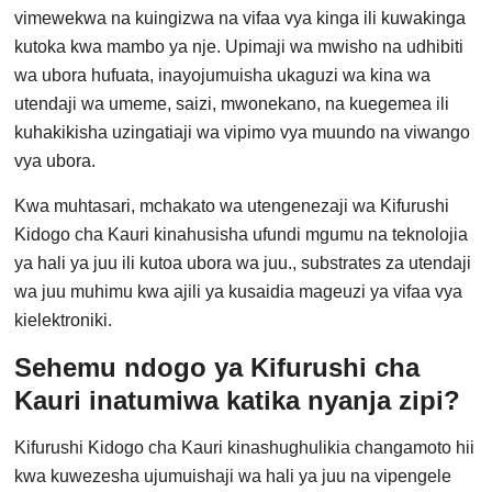
vimewekwa na kuingizwa na vifaa vya kinga ili kuwakinga
kutoka kwa mambo ya nje. Upimaji wa mwisho na udhibiti
wa ubora hufuata, inayojumuisha ukaguzi wa kina wa
utendaji wa umeme, saizi, mwonekano, na kuegemea ili
kuhakikisha uzingatiaji wa vipimo vya muundo na viwango
vya ubora.
Kwa muhtasari, mchakato wa utengenezaji wa Kifurushi
Kidogo cha Kauri kinahusisha ufundi mgumu na teknolojia
ya hali ya juu ili kutoa ubora wa juu., substrates za utendaji
wa juu muhimu kwa ajili ya kusaidia mageuzi ya vifaa vya
kielektroniki.
Sehemu ndogo ya Kifurushi cha
Kauri inatumiwa katika nyanja zipi?
Kifurushi Kidogo cha Kauri kinashughulikia changamoto hii
kwa kuwezesha ujumuishaji wa hali ya juu na vipengele