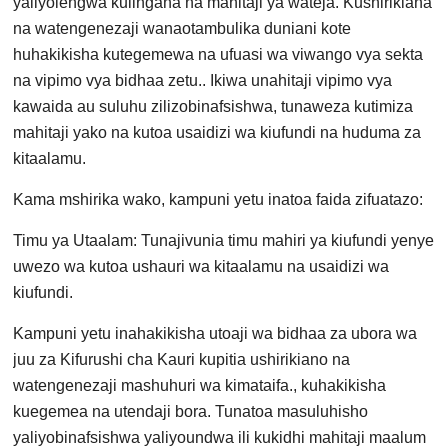
yaliyolengwa kulingana na mahitaji ya wateja. Kushirikiana
na watengenezaji wanaotambulika duniani kote
huhakikisha kutegemewa na ufuasi wa viwango vya sekta
na vipimo vya bidhaa zetu.. Ikiwa unahitaji vipimo vya
kawaida au suluhu zilizobinafsishwa, tunaweza kutimiza
mahitaji yako na kutoa usaidizi wa kiufundi na huduma za
kitaalamu.
Kama mshirika wako, kampuni yetu inatoa faida zifuatazo:
Timu ya Utaalam: Tunajivunia timu mahiri ya kiufundi yenye
uwezo wa kutoa ushauri wa kitaalamu na usaidizi wa
kiufundi.
Kampuni yetu inahakikisha utoaji wa bidhaa za ubora wa
juu za Kifurushi cha Kauri kupitia ushirikiano na
watengenezaji mashuhuri wa kimataifa., kuhakikisha
kuegemea na utendaji bora. Tunatoa masuluhisho
yaliyobinafsishwa yaliyoundwa ili kukidhi mahitaji maalum