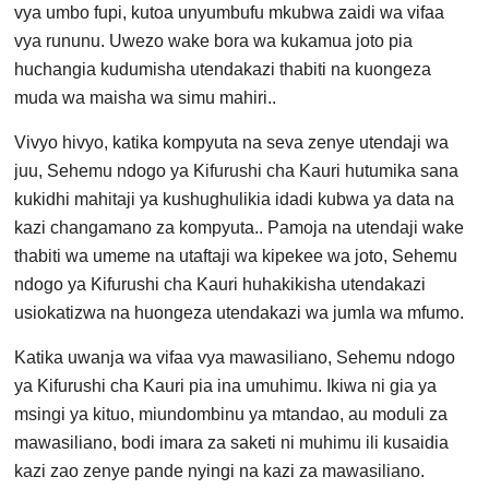
vya umbo fupi, kutoa unyumbufu mkubwa zaidi wa vifaa
vya rununu. Uwezo wake bora wa kukamua joto pia
huchangia kudumisha utendakazi thabiti na kuongeza
muda wa maisha wa simu mahiri..
Vivyo hivyo, katika kompyuta na seva zenye utendaji wa
juu, Sehemu ndogo ya Kifurushi cha Kauri hutumika sana
kukidhi mahitaji ya kushughulikia idadi kubwa ya data na
kazi changamano za kompyuta.. Pamoja na utendaji wake
thabiti wa umeme na utaftaji wa kipekee wa joto, Sehemu
ndogo ya Kifurushi cha Kauri huhakikisha utendakazi
usiokatizwa na huongeza utendakazi wa jumla wa mfumo.
Katika uwanja wa vifaa vya mawasiliano, Sehemu ndogo
ya Kifurushi cha Kauri pia ina umuhimu. Ikiwa ni gia ya
msingi ya kituo, miundombinu ya mtandao, au moduli za
mawasiliano, bodi imara za saketi ni muhimu ili kusaidia
kazi zao zenye pande nyingi na kazi za mawasiliano.