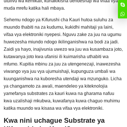
utulivu wa kemikali, kuhakikisha uendeshaji wa vifaa vya
muda mrefu katika hali mbaya.
Sehemu ndogo ya Kifurushi cha Kauri hutoa suluhu za
muundo thabiti na za kudumu, kukidhi mahitaji ya laini,
vifaa vya elektroniki nyepesi. Nguvu zake za juu na ugumu
huwezesha miundo ndogo ikilinganishwa na bodi za jadi.
Zaidi ya hayo, inajivunia uwezo wa juu wa kusambaza joto,
kutawanya joto kwa ufanisi ili kuimarisha uthabiti wa
mfumo. Kupitia mbinu za juu za utengenezaji, inawezesha
viwango vya juu vya ujumuishaji, kupunguza umbali wa
kuunganishwa na kuboresha utendaji wa mzunguko. Licha
ya changamoto za awali, maendeleo ya kiteknolojia
yamefanya substrates za kauri kuwa na gharama nafuu
kwa uzalishaji mkubwa, kuwafanya kuwa chaguo muhimu
katika muundo wa kisasa wa vifaa vya elektroniki.
Kwa nini uchague Substrate ya