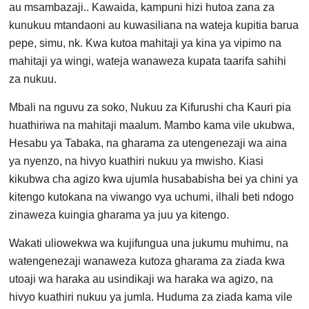
au msambazaji.. Kawaida, kampuni hizi hutoa zana za
kunukuu mtandaoni au kuwasiliana na wateja kupitia barua
pepe, simu, nk. Kwa kutoa mahitaji ya kina ya vipimo na
mahitaji ya wingi, wateja wanaweza kupata taarifa sahihi
za nukuu.
Mbali na nguvu za soko, Nukuu za Kifurushi cha Kauri pia
huathiriwa na mahitaji maalum. Mambo kama vile ukubwa,
Hesabu ya Tabaka, na gharama za utengenezaji wa aina
ya nyenzo, na hivyo kuathiri nukuu ya mwisho. Kiasi
kikubwa cha agizo kwa ujumla husababisha bei ya chini ya
kitengo kutokana na viwango vya uchumi, ilhali beti ndogo
zinaweza kuingia gharama ya juu ya kitengo.
Wakati uliowekwa wa kujifungua una jukumu muhimu, na
watengenezaji wanaweza kutoza gharama za ziada kwa
utoaji wa haraka au usindikaji wa haraka wa agizo, na
hivyo kuathiri nukuu ya jumla. Huduma za ziada kama vile