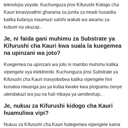
teknolojia yoyote. Kuchunguza jinsi Kifurushi Kidogo cha
Kauri kinavyoathiri gharama za jumla za mradi husaidia
katika kufanya maamuzi sahihi wakati wa awamu za
kubuni na ukuzaji..
Je, ni faida gani muhimu za Substrate ya
Kifurushi cha Kauri kwa suala la kuegemea
na upinzani wa joto?
Kuegemea na upinzani wa joto ni mambo muhimu katika
vipengele vya elektroniki. Kuchunguza jinsi Substrate ya
Kifurushi cha Kauri inavyobobea katika vipengele hivi
kunatoa mwanga juu ya kufaa kwake kwa programu zenye
utendakazi wa juu na hali mbaya ya uendeshaji..
Je, nukuu za Kifurushi kidogo cha Kauri
huamuliwa vipi?
Nukuu za Kifurushi cha Kauri hutegemea vipengele kama