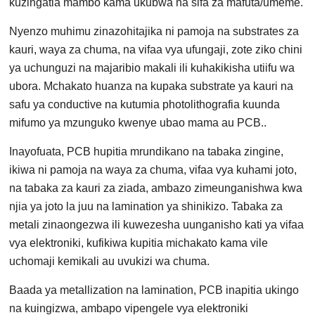
kuzingatia mambo kama ukubwa na sifa za mafuta/umeme.
Nyenzo muhimu zinazohitajika ni pamoja na substrates za
kauri, waya za chuma, na vifaa vya ufungaji, zote ziko chini
ya uchunguzi na majaribio makali ili kuhakikisha utiifu wa
ubora. Mchakato huanza na kupaka substrate ya kauri na
safu ya conductive na kutumia photolithografia kuunda
mifumo ya mzunguko kwenye ubao mama au PCB..
Inayofuata, PCB hupitia mrundikano na tabaka zingine,
ikiwa ni pamoja na waya za chuma, vifaa vya kuhami joto,
na tabaka za kauri za ziada, ambazo zimeunganishwa kwa
njia ya joto la juu na lamination ya shinikizo. Tabaka za
metali zinaongezwa ili kuwezesha uunganisho kati ya vifaa
vya elektroniki, kufikiwa kupitia michakato kama vile
uchomaji kemikali au uvukizi wa chuma.
Baada ya metallization na lamination, PCB inapitia ukingo
na kuingizwa, ambapo vipengele vya elektroniki