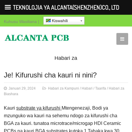
TEKNOLOJIA YA ALCANTA(SHENZHEN)CO., LTD
Kiswahili
Kuhusu
Wasiliana
|
Habari za
Kampuni
Habari
Taarifa
Habari
Je! Kifurushi cha kauri ni nini?
za Biashara
Januari 29, 2024
Habari za Kampuni
/
Habari
/
Taarifa
/
Habari za
Biashara
Kauri
substrate ya kifurushi
Mtengenezaji, Bodi ya
mzunguko wa kauri na sehemu ndogo za kifurushi cha
BGA za kauri. tunatoa microtrace/microgap HDI Ceramic
PCBs na kauri BGA substrates kutoka 1 Tabaka kwa 30