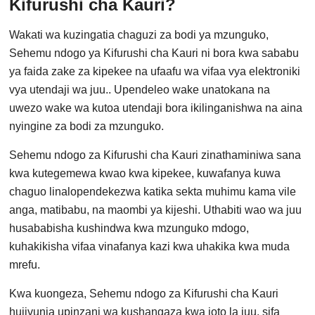
Kifurushi cha Kauri?
Wakati wa kuzingatia chaguzi za bodi ya mzunguko,
Sehemu ndogo ya Kifurushi cha Kauri ni bora kwa sababu
ya faida zake za kipekee na ufaafu wa vifaa vya elektroniki
vya utendaji wa juu.. Upendeleo wake unatokana na
uwezo wake wa kutoa utendaji bora ikilinganishwa na aina
nyingine za bodi za mzunguko.
Sehemu ndogo za Kifurushi cha Kauri zinathaminiwa sana
kwa kutegemewa kwao kwa kipekee, kuwafanya kuwa
chaguo linalopendekezwa katika sekta muhimu kama vile
anga, matibabu, na maombi ya kijeshi. Uthabiti wao wa juu
husababisha kushindwa kwa mzunguko mdogo,
kuhakikisha vifaa vinafanya kazi kwa uhakika kwa muda
mrefu.
Kwa kuongeza, Sehemu ndogo za Kifurushi cha Kauri
hujivunia upinzani wa kushangaza kwa joto la juu, sifa