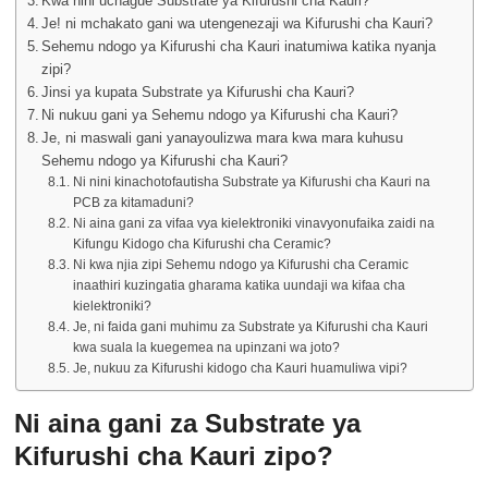
Kwa nini uchague Substrate ya Kifurushi cha Kauri?
Je! ni mchakato gani wa utengenezaji wa Kifurushi cha Kauri?
Sehemu ndogo ya Kifurushi cha Kauri inatumiwa katika nyanja
zipi?
Jinsi ya kupata Substrate ya Kifurushi cha Kauri?
Ni nukuu gani ya Sehemu ndogo ya Kifurushi cha Kauri?
Je, ni maswali gani yanayoulizwa mara kwa mara kuhusu
Sehemu ndogo ya Kifurushi cha Kauri?
Ni nini kinachotofautisha Substrate ya Kifurushi cha Kauri na
PCB za kitamaduni?
Ni aina gani za vifaa vya kielektroniki vinavyonufaika zaidi na
Kifungu Kidogo cha Kifurushi cha Ceramic?
Ni kwa njia zipi Sehemu ndogo ya Kifurushi cha Ceramic
inaathiri kuzingatia gharama katika uundaji wa kifaa cha
kielektroniki?
Je, ni faida gani muhimu za Substrate ya Kifurushi cha Kauri
kwa suala la kuegemea na upinzani wa joto?
Je, nukuu za Kifurushi kidogo cha Kauri huamuliwa vipi?
Ni aina gani za Substrate ya
Kifurushi cha Kauri zipo?