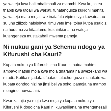
ya wateja kwa hali mbalimbali za maombi. Kwa kujitolea
thabiti kwa utoaji wa wakati, tunatanguliza kukidhi mahitaji
ya wateja mara moja. Iwe inatafuta vipimo vya kawaida au
suluhu zilizobinafsishwa, timu yetu imejitolea kutoa usaidizi
na huduma za kitaalamu, kushirikiana na wateja
kutengeneza mustakabali mwema pamoja.
Ni nukuu gani ya Sehemu ndogo ya
Kifurushi cha Kauri?
Kupata nukuu ya Kifurushi cha Kauri ni hatua muhimu
ambayo inathiri moja kwa moja gharama na uwezekano wa
mradi.. Katika mjadala ufuatao, tutachunguza mchakato wa
kupata dondoo hizi na jinsi bei ya soko, pamoja na mambo
mengine, huwaathiri.
Kwanza, njia ya moja kwa moja ya kupata nukuu ya
Kifurushi Kidogo cha Kauri ni kuwasiliana na mtengenezaji