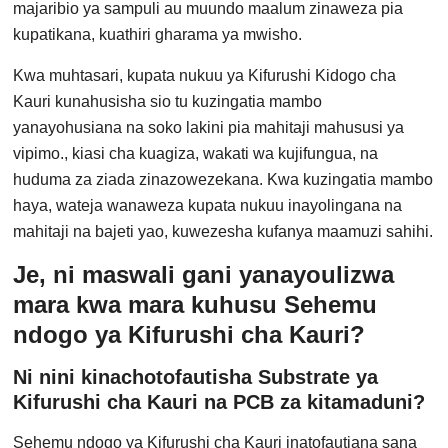
majaribio ya sampuli au muundo maalum zinaweza pia
kupatikana, kuathiri gharama ya mwisho.
Kwa muhtasari, kupata nukuu ya Kifurushi Kidogo cha
Kauri kunahusisha sio tu kuzingatia mambo
yanayohusiana na soko lakini pia mahitaji mahususi ya
vipimo., kiasi cha kuagiza, wakati wa kujifungua, na
huduma za ziada zinazowezekana. Kwa kuzingatia mambo
haya, wateja wanaweza kupata nukuu inayolingana na
mahitaji na bajeti yao, kuwezesha kufanya maamuzi sahihi.
Je, ni maswali gani yanayoulizwa
mara kwa mara kuhusu Sehemu
ndogo ya Kifurushi cha Kauri?
Ni nini kinachotofautisha Substrate ya
Kifurushi cha Kauri na PCB za kitamaduni?
Sehemu ndogo ya Kifurushi cha Kauri inatofautiana sana