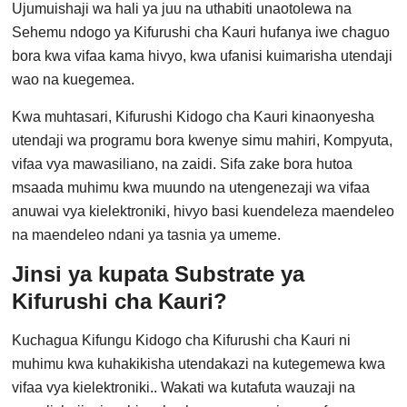
Ujumuishaji wa hali ya juu na uthabiti unaotolewa na
Sehemu ndogo ya Kifurushi cha Kauri hufanya iwe chaguo
bora kwa vifaa kama hivyo, kwa ufanisi kuimarisha utendaji
wao na kuegemea.
Kwa muhtasari, Kifurushi Kidogo cha Kauri kinaonyesha
utendaji wa programu bora kwenye simu mahiri, Kompyuta,
vifaa vya mawasiliano, na zaidi. Sifa zake bora hutoa
msaada muhimu kwa muundo na utengenezaji wa vifaa
anuwai vya kielektroniki, hivyo basi kuendeleza maendeleo
na maendeleo ndani ya tasnia ya umeme.
Jinsi ya kupata Substrate ya
Kifurushi cha Kauri?
Kuchagua Kifungu Kidogo cha Kifurushi cha Kauri ni
muhimu kwa kuhakikisha utendakazi na kutegemewa kwa
vifaa vya kielektroniki.. Wakati wa kutafuta wauzaji na