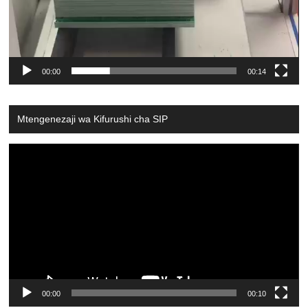
00:00
00:14
Mtengenezaji wa Kifurushi cha SIP
Video
Player
00:00
00:10