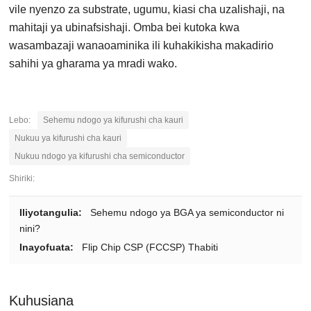
vile nyenzo za substrate, ugumu, kiasi cha uzalishaji, na
mahitaji ya ubinafsishaji. Omba bei kutoka kwa
wasambazaji wanaoaminika ili kuhakikisha makadirio
sahihi ya gharama ya mradi wako.
Lebo:
Sehemu ndogo ya kifurushi cha kauri
Nukuu ya kifurushi cha kauri
Nukuu ndogo ya kifurushi cha semiconductor
Shiriki:
Iliyotangulia:
Sehemu ndogo ya BGA ya semiconductor ni
nini?
Inayofuata:
Flip Chip CSP (FCCSP) Thabiti
Kuhusiana