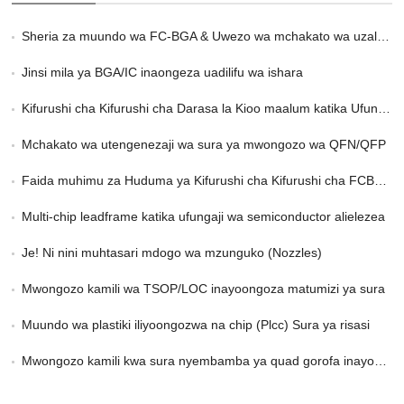
Sheria za muundo wa FC-BGA & Uwezo wa mchakato wa uzalishaji
Jinsi mila ya BGA/IC inaongeza uadilifu wa ishara
Kifurushi cha Kifurushi cha Darasa la Kioo maalum katika Ufungaji wa 2,5 na 3D
Mchakato wa utengenezaji wa sura ya mwongozo wa QFN/QFP
Faida muhimu za Huduma ya Kifurushi cha Kifurushi cha FCBGA katika HPC
Multi-chip leadframe katika ufungaji wa semiconductor alielezea
Je! Ni nini muhtasari mdogo wa mzunguko (Nozzles)
Mwongozo kamili wa TSOP/LOC inayoongoza matumizi ya sura
Muundo wa plastiki iliyoongozwa na chip (Plcc) Sura ya risasi
Mwongozo kamili kwa sura nyembamba ya quad gorofa inayoongoza