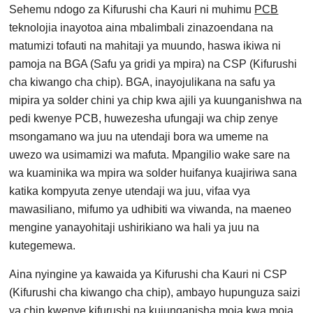
Sehemu ndogo za Kifurushi cha Kauri ni muhimu
PCB
teknolojia inayotoa aina mbalimbali zinazoendana na
matumizi tofauti na mahitaji ya muundo, haswa ikiwa ni
pamoja na BGA (Safu ya gridi ya mpira) na CSP (Kifurushi
cha kiwango cha chip). BGA, inayojulikana na safu ya
mipira ya solder chini ya chip kwa ajili ya kuunganishwa na
pedi kwenye PCB, huwezesha ufungaji wa chip zenye
msongamano wa juu na utendaji bora wa umeme na
uwezo wa usimamizi wa mafuta. Mpangilio wake sare na
wa kuaminika wa mpira wa solder huifanya kuajiriwa sana
katika kompyuta zenye utendaji wa juu, vifaa vya
mawasiliano, mifumo ya udhibiti wa viwanda, na maeneo
mengine yanayohitaji ushirikiano wa hali ya juu na
kutegemewa.
Aina nyingine ya kawaida ya Kifurushi cha Kauri ni CSP
(Kifurushi cha kiwango cha chip), ambayo hupunguza saizi
ya chip kwenye kifurushi na kuiunganisha moja kwa moja