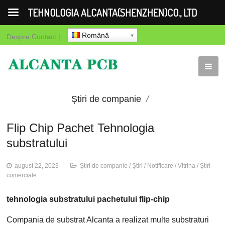
TEHNOLOGIA ALCANTA(SHENZHEN)CO., LTD
Română
Despre
Contact
|
Știri de companie
Ştiri
Notificare
Vitrina
Flip Chip Pachet Tehnologia
substratului
Știri comerciale
august 22, 2023
Știri de companie
/
Ştiri
/
Notificare
/
Vitrina
/
Știri
comerciale
tehnologia substratului pachetului flip-chip
Compania de substrat Alcanta a realizat multe substraturi