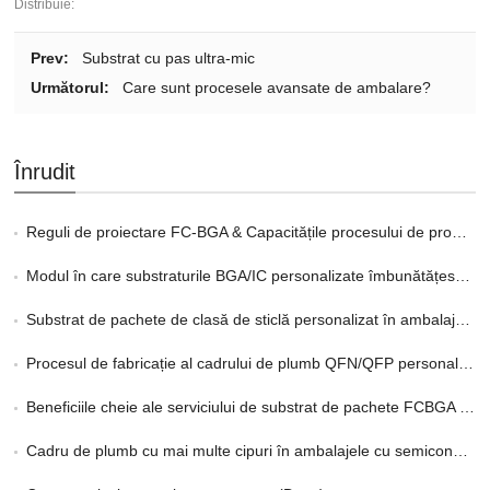
Distribuie:
Prev:
Substrat cu pas ultra-mic
Următorul:
Care sunt procesele avansate de ambalare?
Înrudit
Reguli de proiectare FC-BGA & Capacitățile procesului de producție
Modul în care substraturile BGA/IC personalizate îmbunătățesc integritatea semnalului
Substrat de pachete de clasă de sticlă personalizat în ambalaje 2.5D și 3D
Procesul de fabricație al cadrului de plumb QFN/QFP personalizat
Beneficiile cheie ale serviciului de substrat de pachete FCBGA personalizate în HPC
Cadru de plumb cu mai multe cipuri în ambalajele cu semiconductor explicat