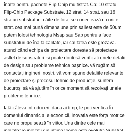
înalte pentru pachete Flip-Chip multistrat. Ca: 10 stratul
Flip-Chip Package Substrate. 12 strat. 14 strat. sau 16
straturi substraturi. căile de foraj se conectează cu orice
strat. cea mai bună dimensiune prin sallest este de 50um.
putem folosi tehnologia Msap sau Sap pentru a face
substraturi de înaltă calitate, iar calitatea este grozavă.
atunci când echipa de proiectare dorește să proiecteze
astfel de substraturi. și poate doriți să verificați unele detalii
de design sau probleme tehnice pașnice. vă rugăm să
contactați inginerii noștri. vă vom spune detaliile relevante
de proiectare și procesul tehnic de producție. suntem
bucuroși să vă ajutăm în orice moment să rezolvați unele
probleme tehnice.
Iată câteva introduceri, daca ai timp, le poți verifica.În
domeniul dinamic al electronicii, inovația este forța motrice
care ne propulsează în viitor. Una dintre cele mai
inovatoare inovații din ultima vreme este evoluția
Substrat