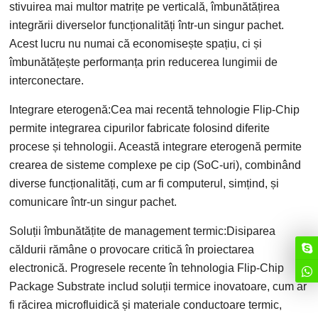
stivuirea mai multor matrițe pe verticală, îmbunătățirea
integrării diverselor funcționalități într-un singur pachet.
Acest lucru nu numai că economisește spațiu, ci și
îmbunătățește performanța prin reducerea lungimii de
interconectare.
Integrare eterogenă:Cea mai recentă tehnologie Flip-Chip
permite integrarea cipurilor fabricate folosind diferite
procese și tehnologii. Această integrare eterogenă permite
crearea de sisteme complexe pe cip (SoC-uri), combinând
diverse funcționalități, cum ar fi computerul, simțind, și
comunicare într-un singur pachet.
Soluții îmbunătățite de management termic:Disiparea
căldurii rămâne o provocare critică în proiectarea
electronică. Progresele recente în tehnologia Flip-Chip
Package Substrate includ soluții termice inovatoare, cum ar
fi răcirea microfluidică și materiale conductoare termic,