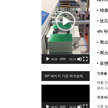
▪ 재료
▪ 보드
▪PI 
▪ 최소
▪ 최소
00:00
00:14
▪ 표면
인증을
SIP 패키지 기판 제조업체
제품 인증
Video
관리 시스
Player
프로세
기존 보
00:00
00:10