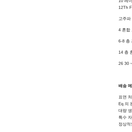
10 레이
12Th F
고주파 
4 혼합 
6-8 층
14 층 
26 30
배송 메
표면 처
Eq.의
대량 생
특수 자
정상적