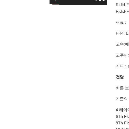
Ridid
Ridid
재료 :
FR4: E
고속:메그
고주파:RO
기타：pp,
전달
빠른 보
기존의 R
4 레이
6Th Fl
8Th Fl