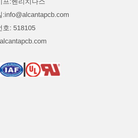
이프:헨리치나스
info@alcantapcb.com
: 518105
alcantapcb.com