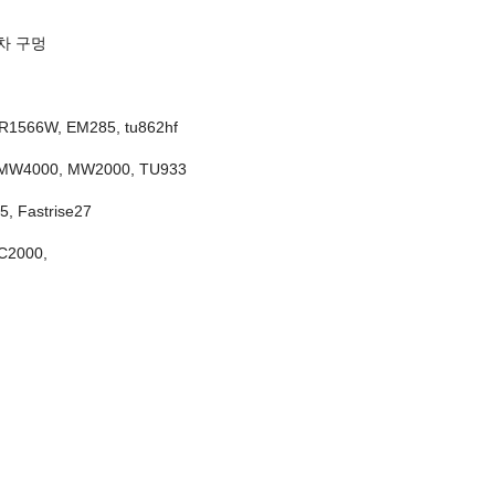
4 차 구멍
 R1566W, EM285, tu862hf
MW4000, MW2000, TU933
, Fastrise27
C2000,