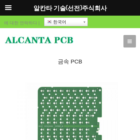
알칸타 기술(선전)주식회사
한국어
에 대한
연락하다
|
금속 PCB