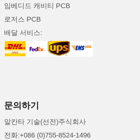
임베디드 캐비티 PCB
로저스 PCB
배달 서비스:
문의하기
알칸타 기술(선전)주식회사
전화:+086 (0)755-8524-1496