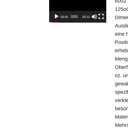
6002 
125oC
Dimen
00:00
00:10
Ausde
eine 
Posit
erheb
Menge
Oberf
oz. u
gewal
spezi
verkl
beson
Mater
Mehrs