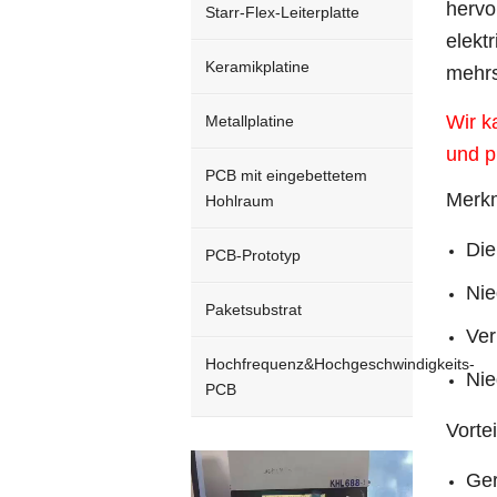
hervo
Starr-Flex-Leiterplatte
elekt
Keramikplatine
mehrs
Wir k
Metallplatine
und p
PCB mit eingebettetem
Merk
Hohlraum
Die
PCB-Prototyp
Nie
Paketsubstrat
Ver
Hochfrequenz&Hochgeschwindigkeits-
Nie
PCB
Vortei
Video
Ger
Player