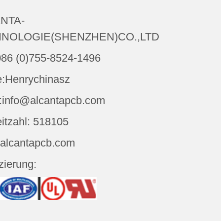
NTA-
NOLOGIE(SHENZHEN)CO.,LTD
086 (0)755-8524-1496
:Henrychinasz
:info@alcantapcb.com
eitzahl: 518105
 alcantapcb.com
izierung: