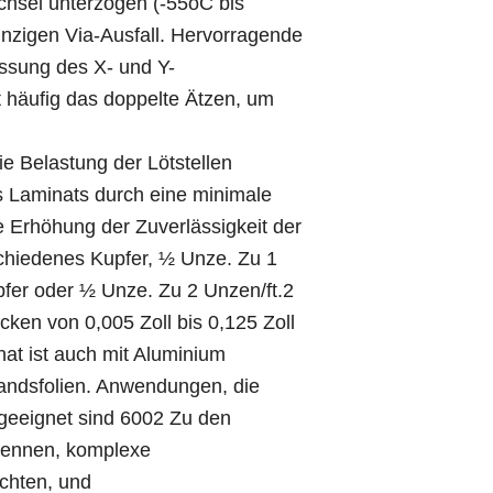
chsel unterzogen (-55oC bis
inzigen Via-Ausfall. Hervorragende
assung des X- und Y-
t häufig das doppelte Ätzen, um
ie Belastung der Lötstellen
 Laminats durch eine minimale
 Erhöhung der Zuverlässigkeit der
chiedenes Kupfer, ½ Unze. Zu 1
fer oder ½ Unze. Zu 2 Unzen/ft.2
ken von 0,005 Zoll bis 0,125 Zoll
nat ist auch mit Aluminium
standsfolien. Anwendungen, die
 geeignet sind 6002 Zu den
ntennen, komplexe
chten, und