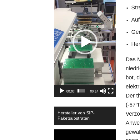
Str
Auf
Ger
Her
Das M
niedr
bot, 
elektr
00:00
00:14
Der t
(-67°
Hersteller von SIP-
Verzö
Paketsubstraten
Anwen
gewäh
Video
Player