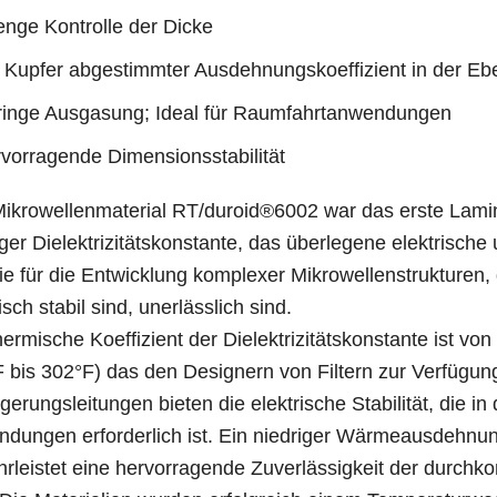
enge Kontrolle der Dicke
 Kupfer abgestimmter Ausdehnungskoeffizient in der Eb
inge Ausgasung; Ideal für Raumfahrtanwendungen
vorragende Dimensionsstabilität
ikrowellenmaterial RT/duroid®6002 war das erste Lamin
iger Dielektrizitätskonstante, das überlegene elektrisc
die für die Entwicklung komplexer Mikrowellenstrukturen
isch stabil sind, unerlässlich sind.
hermische Koeffizient der Dielektrizitätskonstante ist vo
F bis 302°F) das den Designern von Filtern zur Verfügung 
gerungsleitungen bieten die elektrische Stabilität, die i
dungen erforderlich ist. Ein niedriger Wärmeausdehnun
rleistet eine hervorragende Zuverlässigkeit der durchko