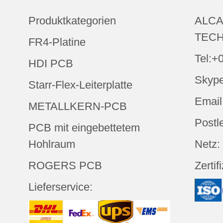
Produktkategorien
ALCA
TECH
FR4-Platine
Tel:+
HDI PCB
Skype
Starr-Flex-Leiterplatte
Email
METALLKERN-PCB
Postl
PCB mit eingebettetem
Hohlraum
Netz:
ROGERS PCB
Zertif
Lieferservice: