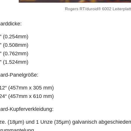
Rogers RT/duroid® 6002 Leiterplat
arddicke:
” (0.254mm)
” (0.508mm)
” (0.762mm)
” (1.524mm)
ard-Panelgröße:
12“ (457mm x 305 mm)
24“ (457mm x 610 mm)
ard-Kupferverkleidung:
e. (18µm) und 1 Unze (35µm) galvanisch abgeschieden
erummantelung