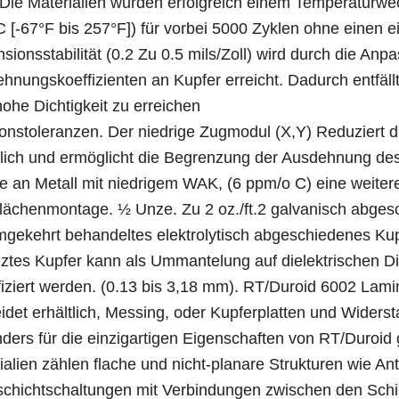
Die Materialien wurden erfolgreich einem Temperaturwe
 [-67°F bis 257°F]) für vorbei 5000 Zyklen ohne einen e
sionsstabilität (0.2 Zu 0.5 mils/Zoll) wird durch die Anp
hnungskoeffizienten an Kupfer erreicht. Dadurch entfäll
hohe Dichtigkeit zu erreichen
ionstoleranzen. Der niedrige Zugmodul (X,Y) Reduziert d
lich und ermöglicht die Begrenzung der Ausdehnung des
 an Metall mit niedrigem WAK, (6 ppm/o C) eine weitere
lächenmontage. ½ Unze. Zu 2 oz./ft.2 galvanisch abges
mgekehrt behandeltes elektrolytisch abgeschiedenes Kup
ztes Kupfer kann als Ummantelung auf dielektrischen Dic
fiziert werden. (0.13 bis 3,18 mm). RT/Duroid 6002 Lami
eidet erhältlich, Messing, oder Kupferplatten und Wider
ders für die einzigartigen Eigenschaften von RT/Duroid
ialien zählen flache und nicht-planare Strukturen wie A
chichtschaltungen mit Verbindungen zwischen den Schi