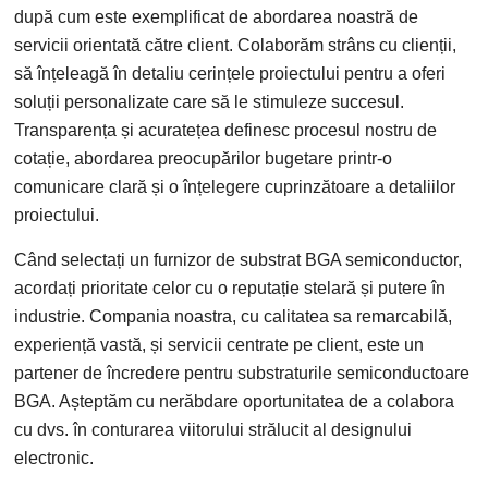
după cum este exemplificat de abordarea noastră de
servicii orientată către client. Colaborăm strâns cu clienții,
să înțeleagă în detaliu cerințele proiectului pentru a oferi
soluții personalizate care să le stimuleze succesul.
Transparența și acuratețea definesc procesul nostru de
cotație, abordarea preocupărilor bugetare printr-o
comunicare clară și o înțelegere cuprinzătoare a detaliilor
proiectului.
Când selectați un furnizor de substrat BGA semiconductor,
acordați prioritate celor cu o reputație stelară și putere în
industrie. Compania noastra, cu calitatea sa remarcabilă,
experiență vastă, și servicii centrate pe client, este un
partener de încredere pentru substraturile semiconductoare
BGA. Așteptăm cu nerăbdare oportunitatea de a colabora
cu dvs. în conturarea viitorului strălucit al designului
electronic.