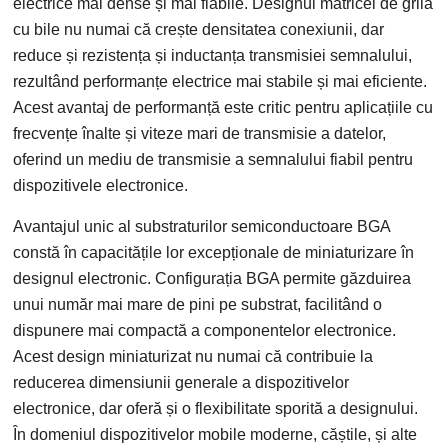
electrice mai dense și mai fiabile. Designul matricei de grilă
cu bile nu numai că crește densitatea conexiunii, dar
reduce și rezistența și inductanța transmisiei semnalului,
rezultând performanțe electrice mai stabile și mai eficiente.
Acest avantaj de performanță este critic pentru aplicațiile cu
frecvențe înalte și viteze mari de transmisie a datelor,
oferind un mediu de transmisie a semnalului fiabil pentru
dispozitivele electronice.
Avantajul unic al substraturilor semiconductoare BGA
constă în capacitățile lor excepționale de miniaturizare în
designul electronic. Configurația BGA permite găzduirea
unui număr mai mare de pini pe substrat, facilitând o
dispunere mai compactă a componentelor electronice.
Acest design miniaturizat nu numai că contribuie la
reducerea dimensiunii generale a dispozitivelor
electronice, dar oferă și o flexibilitate sporită a designului.
În domeniul dispozitivelor mobile moderne, căștile, și alte