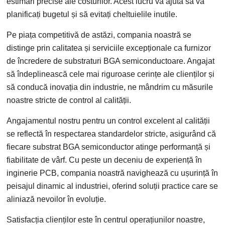
estimări precise ale costurilor. Acest lucru vă ajută să vă
planificați bugetul și să evitați cheltuielile inutile.
Pe piața competitivă de astăzi, compania noastră se
distinge prin calitatea și serviciile excepționale ca furnizor
de încredere de substraturi BGA semiconductoare. Angajat
să îndeplinească cele mai riguroase cerințe ale clienților și
să conducă inovația din industrie, ne mândrim cu măsurile
noastre stricte de control al calității.
Angajamentul nostru pentru un control excelent al calității
se reflectă în respectarea standardelor stricte, asigurând că
fiecare substrat BGA semiconductor atinge performanță și
fiabilitate de vârf. Cu peste un deceniu de experiență în
inginerie PCB, compania noastră navighează cu ușurință în
peisajul dinamic al industriei, oferind soluții practice care se
aliniază nevoilor în evoluție.
Satisfacția clienților este în centrul operațiunilor noastre,