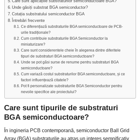
Care sunt aplicațiile substraturilor semiconductoare BGA?
Unde găsiți substrat BGA semiconductor?
Cotația substratului semiconductor BGA
Întrebări frecvente
Ce diferențiază substraturile BGA semiconductoare de PCB-
urile tradiționale?
Cum contribuie substraturile BGA Semiconductor la
miniaturizare?
Care sunt considerentele cheie în alegerea dintre diferitele
tipuri de substraturi BGA semiconductoare?
Unde se pot găsi surse de renume pentru substraturi BGA
semiconductoare?
Cum variază costul substraturilor BGA semiconductoare, și ce
factori influențează citatele?
Pot fi personalizate substraturile BGA Semiconductor pentru
nevoile specifice ale proiectului?
Care sunt tipurile de substraturi
BGA semiconductoare?
În ingineria PCB contemporană, semiconductor Ball Grid
Array (BGA) substraturile au atras un interes semnificativ