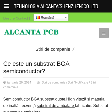
TEHNOLOGIA ALCANTA(SHENZHEN)CO., LTD
Română
Despre
Contact
|
Știri de companie
Ştiri
Notificare
Știri
Ce este un substrat BGA
semiconductor?
comerciale
ianuarie 26, 2024
Știri de companie
/
Ştiri
/
Notificare
/
Știri
comerciale
Semiconductor BGA substrat quote.High viteză și material
de înaltă frecvență
substrat de ambalare
fabricatie. Substrat