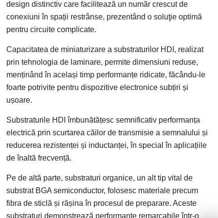
design distinctiv care facilitează un număr crescut de
conexiuni în spații restrânse, prezentând o soluţie optimă
pentru circuite complicate.
Capacitatea de miniaturizare a substraturilor HDI, realizat
prin tehnologia de laminare, permite dimensiuni reduse,
menținând în același timp performanțe ridicate, făcându-le
foarte potrivite pentru dispozitive electronice subțiri și
ușoare.
Substraturile HDI îmbunătățesc semnificativ performanța
electrică prin scurtarea căilor de transmisie a semnalului și
reducerea rezistenței și inductanței, în special în aplicațiile
de înaltă frecvență.
Pe de altă parte, substraturi organice, un alt tip vital de
substrat BGA semiconductor, folosesc materiale precum
fibra de sticlă și rășina în procesul de preparare. Aceste
substraturi demonstrează performanțe remarcabile într-o