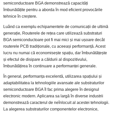
semiconductoare BGA demonstrează capacități
îmbunătățite pentru a aborda în mod eficient provocările
tehnice în creștere.
Luând ca exemplu echipamentele de comunicații de ultimă
generație, Routerele de rețea care utilizează substraturi
BGA semiconductoare pot fi mai mici și mai ușoare decât
routerele PCB tradiționale, cu aceeași performanță. Acest
lucru nu numai că economisește spațiu, dar îmbunătățește
și efectul de disipare a căldurii al dispozitivului,
îmbunătățirea în continuare a performanței generale.
În general, performanța excelentă, utilizarea spațiului și
adaptabilitatea la tehnologiile avansate ale substraturilor
semiconductoare BGA îl fac prima alegere în designul
electronic modern. Aplicarea sa largă în diverse industrii
demonstrează caracterul de neînlocuit al acestei tehnologii.
La alegerea substraturilor componentelor electronice,