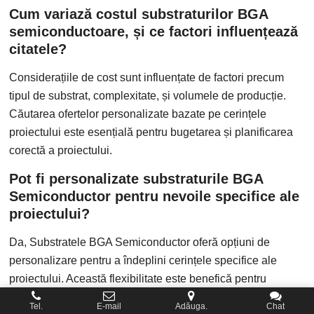
Cum variază costul substraturilor BGA
semiconductoare, și ce factori influențează
citatele?
Considerațiile de cost sunt influențate de factori precum
tipul de substrat, complexitate, și volumele de producție.
Căutarea ofertelor personalizate bazate pe cerințele
proiectului este esențială pentru bugetarea și planificarea
corectă a proiectului.
Pot fi personalizate substraturile BGA
Semiconductor pentru nevoile specifice ale
proiectului?
Da, Substratele BGA Semiconductor oferă opțiuni de
personalizare pentru a îndeplini cerințele specifice ale
proiectului. Această flexibilitate este benefică pentru
proiecte cu design unic sau cerințe de performanță.
Tel.
E-mail
Adăuga.
Chat