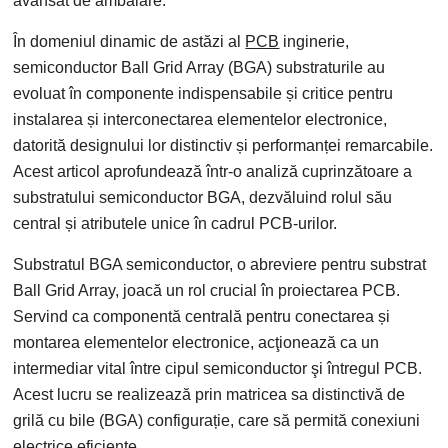
avansat de ambalare.
În domeniul dinamic de astăzi al
PCB
inginerie,
semiconductor Ball Grid Array (BGA) substraturile au
evoluat în componente indispensabile și critice pentru
instalarea și interconectarea elementelor electronice,
datorită designului lor distinctiv și performanței remarcabile.
Acest articol aprofundează într-o analiză cuprinzătoare a
substratului semiconductor BGA, dezvăluind rolul său
central și atributele unice în cadrul PCB-urilor.
Substratul BGA semiconductor, o abreviere pentru substrat
Ball Grid Array, joacă un rol crucial în proiectarea PCB.
Servind ca componentă centrală pentru conectarea și
montarea elementelor electronice, acţionează ca un
intermediar vital între cipul semiconductor şi întregul PCB.
Acest lucru se realizează prin matricea sa distinctivă de
grilă cu bile (BGA) configurație, care să permită conexiuni
electrice eficiente.