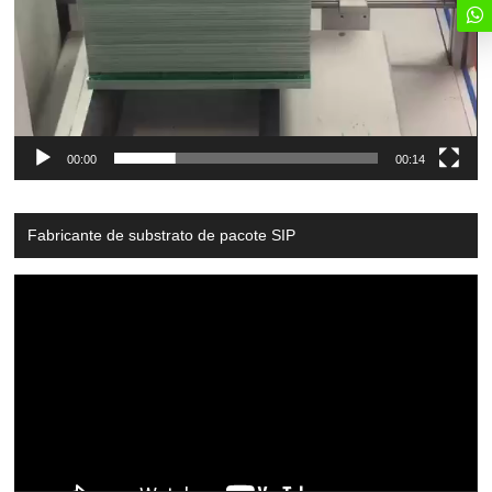
00:00
00:14
Fabricante de substrato de pacote SIP
Video
Player