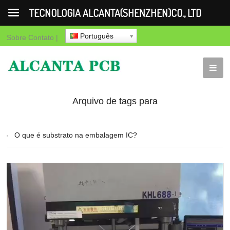
TECNOLOGIA ALCANTA(SHENZHEN)CO., LTD
Português
Sobre
Contato
|
Arquivo de tags para
"Marca de embalagem
O que é substrato na embalagem IC?
de substrato IC"
Video
Player