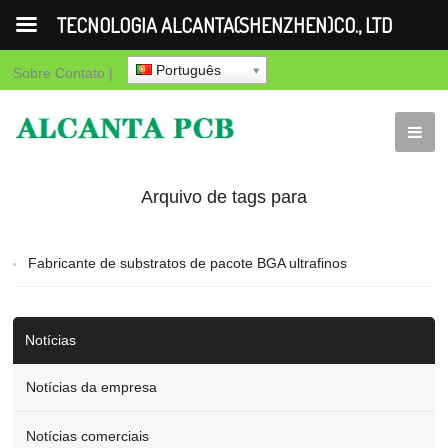
TECNOLOGIA ALCANTA(SHENZHEN)CO., LTD
Português
Sobre
Contato
|
Arquivo de tags para
"Fabricante de
Fabricante de substratos de pacote BGA ultrafinos
substratos de pacote
BGA ultrafinos"
Notícias
Notícias da empresa
Notícias comerciais