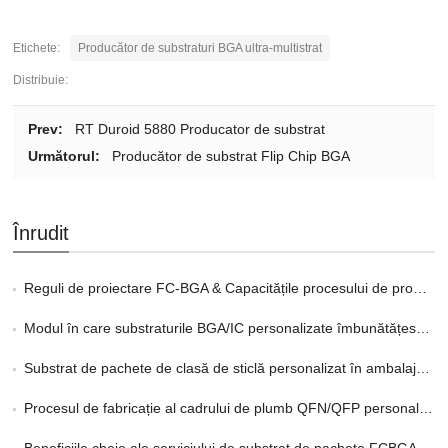
Etichete:
Producător de substraturi BGA ultra-multistrat
Distribuie:
Prev:
RT Duroid 5880 Producator de substrat
Următorul:
Producător de substrat Flip Chip BGA
Înrudit
Reguli de proiectare FC-BGA & Capacitățile procesului de producție
Modul în care substraturile BGA/IC personalizate îmbunătățesc integritatea semnalului
Substrat de pachete de clasă de sticlă personalizat în ambalaje 2.5D și 3D
Procesul de fabricație al cadrului de plumb QFN/QFP personalizat