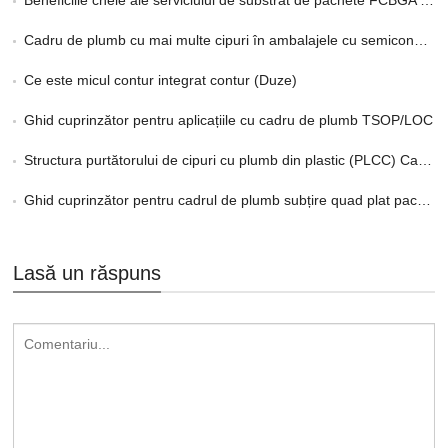
Beneficiile cheie ale serviciului de substrat de pachete FCBGA personalizate în HPC
Cadru de plumb cu mai multe cipuri în ambalajele cu semiconductor explicat
Ce este micul contur integrat contur (Duze)
Ghid cuprinzător pentru aplicațiile cu cadru de plumb TSOP/LOC
Structura purtătorului de cipuri cu plumb din plastic (PLCC) Cadru de plumb
Ghid cuprinzător pentru cadrul de plumb subțire quad plat pachet
Lasă un răspuns