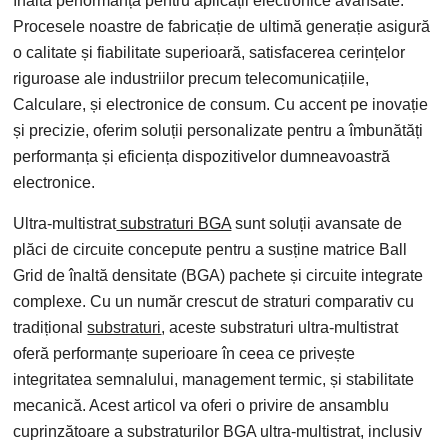
înaltă performanță pentru aplicații electronice avansate.
Procesele noastre de fabricație de ultimă generație asigură
o calitate și fiabilitate superioară, satisfacerea cerințelor
riguroase ale industriilor precum telecomunicațiile,
Calculare, și electronice de consum. Cu accent pe inovație
și precizie, oferim soluții personalizate pentru a îmbunătăți
performanța și eficiența dispozitivelor dumneavoastră
electronice.
Ultra-multistrat
substraturi BGA
sunt soluții avansate de
plăci de circuite concepute pentru a susține matrice Ball
Grid de înaltă densitate (BGA) pachete și circuite integrate
complexe. Cu un număr crescut de straturi comparativ cu
tradițional
substraturi
, aceste substraturi ultra-multistrat
oferă performanțe superioare în ceea ce privește
integritatea semnalului, management termic, și stabilitate
mecanică. Acest articol va oferi o privire de ansamblu
cuprinzătoare a substraturilor BGA ultra-multistrat, inclusiv