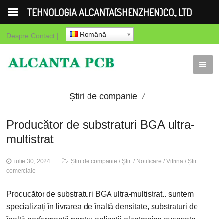
TEHNOLOGIA ALCANTA(SHENZHEN)CO., LTD
Română
Despre
Contact
|
Știri de companie
Ştiri
Notificare
Vitrina
Producător de substraturi BGA ultra-
multistrat
Știri comerciale
iulie 30, 2024
Știri de companie
/
Ştiri
/
Notificare
/
Vitrina
/
Știri
comerciale
Producător de substraturi BGA ultra-multistrat., suntem
specializați în livrarea de înaltă densitate, substraturi de