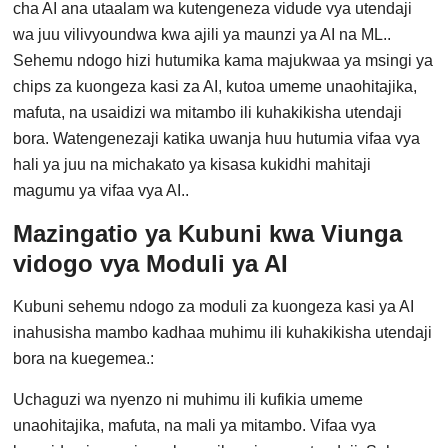
cha AI ana utaalam wa kutengeneza vidude vya utendaji
wa juu vilivyoundwa kwa ajili ya maunzi ya AI na ML..
Sehemu ndogo hizi hutumika kama majukwaa ya msingi ya
chips za kuongeza kasi za AI, kutoa umeme unaohitajika,
mafuta, na usaidizi wa mitambo ili kuhakikisha utendaji
bora. Watengenezaji katika uwanja huu hutumia vifaa vya
hali ya juu na michakato ya kisasa kukidhi mahitaji
magumu ya vifaa vya AI..
Mazingatio ya Kubuni kwa Viunga
vidogo vya Moduli ya AI
Kubuni sehemu ndogo za moduli za kuongeza kasi ya AI
inahusisha mambo kadhaa muhimu ili kuhakikisha utendaji
bora na kuegemea.:
Uchaguzi wa nyenzo ni muhimu ili kufikia umeme
unaohitajika, mafuta, na mali ya mitambo. Vifaa vya