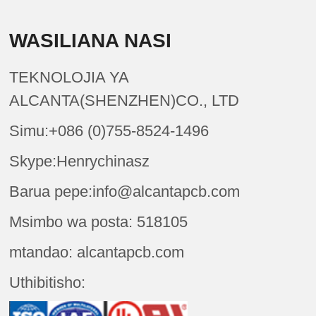
WASILIANA NASI
TEKNOLOJIA YA
ALCANTA(SHENZHEN)CO., LTD
Simu:+086 (0)755-8524-1496
Skype:Henrychinasz
Barua pepe:info@alcantapcb.com
Msimbo wa posta: 518105
mtandao: alcantapcb.com
Uthibitisho: