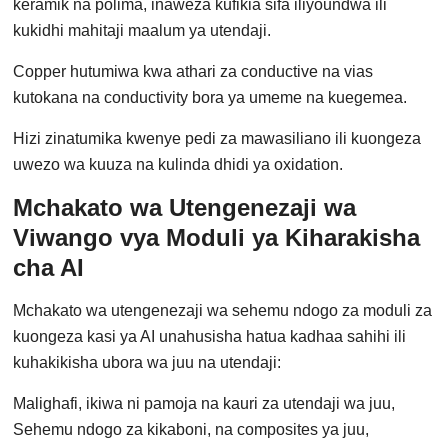
keramik na polima, inaweza kufikia sifa iliyoundwa ili
kukidhi mahitaji maalum ya utendaji.
Copper hutumiwa kwa athari za conductive na vias
kutokana na conductivity bora ya umeme na kuegemea.
Hizi zinatumika kwenye pedi za mawasiliano ili kuongeza
uwezo wa kuuza na kulinda dhidi ya oxidation.
Mchakato wa Utengenezaji wa
Viwango vya Moduli ya Kiharakisha
cha AI
Mchakato wa utengenezaji wa sehemu ndogo za moduli za
kuongeza kasi ya AI unahusisha hatua kadhaa sahihi ili
kuhakikisha ubora wa juu na utendaji:
Malighafi, ikiwa ni pamoja na kauri za utendaji wa juu,
Sehemu ndogo za kikaboni, na composites ya juu,