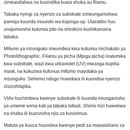
zimeandaliwa na kusindika kuwa shuka au filamu.
Tabaka nyingi za nyenzo za substrate zimeunganishwa
pamoja kuunda muundo wa kujenga-up. Utaratibu huu
unajumuisha kutumia joto na shinikizo kushikamana
tabaka.
Mifumo ya mzunguko imeundwa kwa kutumia michakato ya
Photolithographic. Filamu ya picha (Mpiga picha) inatumika
kwa substrate, wazi kwa ultraviolet (UV) mwanga kupitia
mask, na kukuzwa kufunua mifumo inayotaka ya
mzunguko. Sehemu ndogo huwekwa ili kuondoa nyenzo
zisizohitajika.
VIAs huchimbwa kwenye substrate ili kuunda miunganisho
ya umeme wima kati ya tabaka tofauti. Shimo hizi huwekwa
na shaba ili kuanzisha njia za kusisimua.
Matuta ya kuuza huundwa kwenye pedi za mawasiliano za