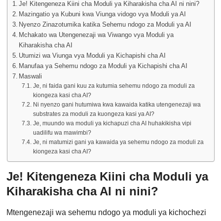
Je! Kitengeneza Kiini cha Moduli ya Kiharakisha cha AI ni nini?
Mazingatio ya Kubuni kwa Viunga vidogo vya Moduli ya AI
Nyenzo Zinazotumika katika Sehemu ndogo za Moduli ya AI
Mchakato wa Utengenezaji wa Viwango vya Moduli ya
Kiharakisha cha AI
Utumizi wa Viunga vya Moduli ya Kichapishi cha AI
Manufaa ya Sehemu ndogo za Moduli ya Kichapishi cha AI
Maswali
Je, ni faida gani kuu za kutumia sehemu ndogo za moduli za
kiongeza kasi cha AI?
Ni nyenzo gani hutumiwa kwa kawaida katika utengenezaji wa
substrates za moduli za kuongeza kasi ya AI?
Je, muundo wa moduli ya kichapuzi cha AI huhakikisha vipi
uadilifu wa mawimbi?
Je, ni matumizi gani ya kawaida ya sehemu ndogo za moduli za
kiongeza kasi cha AI?
Je! Kitengeneza Kiini cha Moduli ya
Kiharakisha cha AI ni nini?
Mtengenezaji wa sehemu ndogo ya moduli ya kichochezi