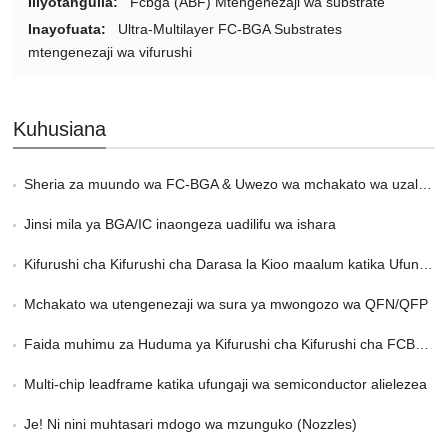
Iliyotangulia:
Fcbga (ABF) Mtengenezaji wa substrate
Inayofuata:
Ultra-Multilayer FC-BGA Substrates
mtengenezaji wa vifurushi
Kuhusiana
Sheria za muundo wa FC-BGA & Uwezo wa mchakato wa uzalishaji
Jinsi mila ya BGA/IC inaongeza uadilifu wa ishara
Kifurushi cha Kifurushi cha Darasa la Kioo maalum katika Ufungaji wa 2,5 na 3D
Mchakato wa utengenezaji wa sura ya mwongozo wa QFN/QFP
Faida muhimu za Huduma ya Kifurushi cha Kifurushi cha FCBGA katika HPC
Multi-chip leadframe katika ufungaji wa semiconductor alielezea
Je! Ni nini muhtasari mdogo wa mzunguko (Nozzles)