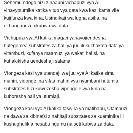
Sehemu ndogo hizi zinaauni vichapuzi vya AI
vinavyotumika katika vituo vya data kwa kazi kama vile
kujifunza kwa kina, Usindikaji wa lugha asilia, na
uchanganuzi mkubwa wa data.
Vichapuzi vya AI katika magari yanayojiendesha
hutegemea substrates za hali ya juu ili kuchakata data ya
vitambuzi, kufanya maamuzi ya wakati halisi, na
kuhakikisha uendeshaji salama.
Viongeza kasi vya utendaji wa juu vya AI katika simu
mahiri, vidonge, na vifaa mahiri vya nyumbani hutumia
substrates hizi kuwezesha vipengele vya kina na
kuboresha hali ya utumiaji.
Viongeza kasi vya AI katika taswira ya matibabu, Utambuzi,
na dawa za kibinafsi zinahitaji substrates za kuaminika ili
kushughulikia hesabu ngumu na seti kubwa za data.