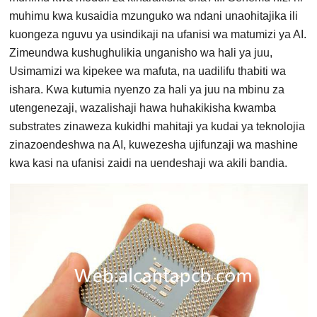
muhimu kwa kusaidia mzunguko wa ndani unaohitajika ili
kuongeza nguvu ya usindikaji na ufanisi wa matumizi ya AI.
Zimeundwa kushughulikia unganisho wa hali ya juu,
Usimamizi wa kipekee wa mafuta, na uadilifu thabiti wa
ishara. Kwa kutumia nyenzo za hali ya juu na mbinu za
utengenezaji, wazalishaji hawa huhakikisha kwamba
substrates zinaweza kukidhi mahitaji ya kudai ya teknolojia
zinazoendeshwa na AI, kuwezesha ujifunzaji wa mashine
kwa kasi na ufanisi zaidi na uendeshaji wa akili bandia.