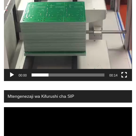
00:00
00:14
Mtengenezaji wa Kifurushi cha SIP
Video
Player