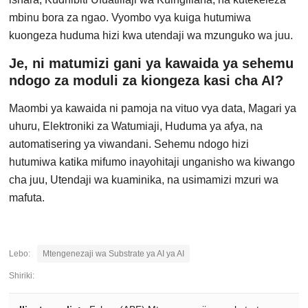
mbinu bora za ngao. Vyombo vya kuiga hutumiwa
kuongeza huduma hizi kwa utendaji wa mzunguko wa juu.
Je, ni matumizi gani ya kawaida ya sehemu
ndogo za moduli za kiongeza kasi cha AI?
Maombi ya kawaida ni pamoja na vituo vya data, Magari ya
uhuru, Elektroniki za Watumiaji, Huduma ya afya, na
automatisering ya viwandani. Sehemu ndogo hizi
hutumiwa katika mifumo inayohitaji unganisho wa kiwango
cha juu, Utendaji wa kuaminika, na usimamizi mzuri wa
mafuta.
Lebo:
Mtengenezaji wa Substrate ya AI ya AI
Shiriki: