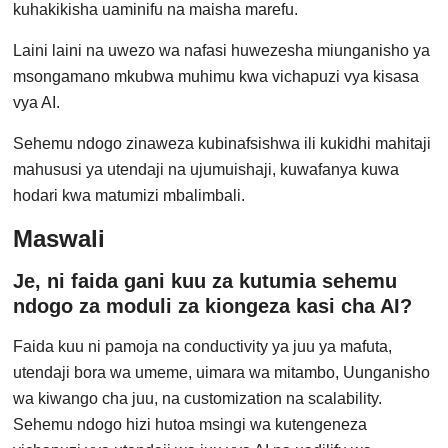
kuhakikisha uaminifu na maisha marefu.
Laini laini na uwezo wa nafasi huwezesha miunganisho ya
msongamano mkubwa muhimu kwa vichapuzi vya kisasa
vya AI.
Sehemu ndogo zinaweza kubinafsishwa ili kukidhi mahitaji
mahususi ya utendaji na ujumuishaji, kuwafanya kuwa
hodari kwa matumizi mbalimbali.
Maswali
Je, ni faida gani kuu za kutumia sehemu
ndogo za moduli za kiongeza kasi cha AI?
Faida kuu ni pamoja na conductivity ya juu ya mafuta,
utendaji bora wa umeme, uimara wa mitambo, Uunganisho
wa kiwango cha juu, na customization na scalability.
Sehemu ndogo hizi hutoa msingi wa kutengeneza