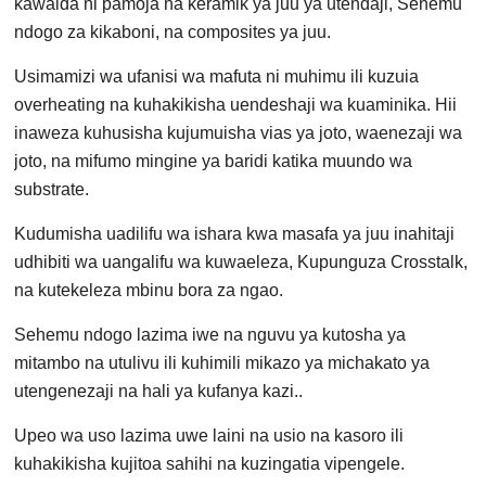
kawaida ni pamoja na keramik ya juu ya utendaji, Sehemu
ndogo za kikaboni, na composites ya juu.
Usimamizi wa ufanisi wa mafuta ni muhimu ili kuzuia
overheating na kuhakikisha uendeshaji wa kuaminika. Hii
inaweza kuhusisha kujumuisha vias ya joto, waenezaji wa
joto, na mifumo mingine ya baridi katika muundo wa
substrate.
Kudumisha uadilifu wa ishara kwa masafa ya juu inahitaji
udhibiti wa uangalifu wa kuwaeleza, Kupunguza Crosstalk,
na kutekeleza mbinu bora za ngao.
Sehemu ndogo lazima iwe na nguvu ya kutosha ya
mitambo na utulivu ili kuhimili mikazo ya michakato ya
utengenezaji na hali ya kufanya kazi..
Upeo wa uso lazima uwe laini na usio na kasoro ili
kuhakikisha kujitoa sahihi na kuzingatia vipengele.