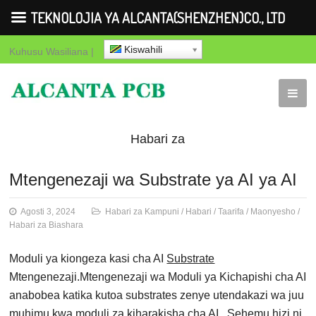
TEKNOLOJIA YA ALCANTA(SHENZHEN)CO., LTD
Kiswahili
Kuhusu
Wasiliana
|
Habari za
Kampuni
Habari
Taarifa
Maonye
Mtengenezaji wa Substrate ya AI ya AI
za Biashara
Agosti 3, 2024
Habari za Kampuni
/
Habari
/
Taarifa
/
Maonyesho
/
Habari za Biashara
Moduli ya kiongeza kasi cha AI
Substrate
Mtengenezaji.Mtengenezaji wa Moduli ya Kichapishi cha AI
anabobea katika kutoa substrates zenye utendakazi wa juu
muhimu kwa moduli za kiharakisha cha AI.. Sehemu hizi ni