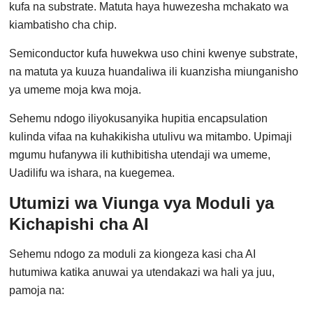
kufa na substrate. Matuta haya huwezesha mchakato wa
kiambatisho cha chip.
Semiconductor kufa huwekwa uso chini kwenye substrate,
na matuta ya kuuza huandaliwa ili kuanzisha miunganisho
ya umeme moja kwa moja.
Sehemu ndogo iliyokusanyika hupitia encapsulation
kulinda vifaa na kuhakikisha utulivu wa mitambo. Upimaji
mgumu hufanywa ili kuthibitisha utendaji wa umeme,
Uadilifu wa ishara, na kuegemea.
Utumizi wa Viunga vya Moduli ya
Kichapishi cha AI
Sehemu ndogo za moduli za kiongeza kasi cha AI
hutumiwa katika anuwai ya utendakazi wa hali ya juu,
pamoja na: