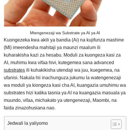
Mtengenezaji wa Substrate ya AI ya AI
Kuongezeka kwa akili ya bandia (Ai) na kujifunza mashine
(Ml) imeendesha mahitaji ya maunzi maalum ili
kuharakisha kazi za hesabu. Moduli za kuongeza kasi za
AI, muhimu kwa vifaa hivi, kutegemea sana advanced
substrates
ili kuhakikisha utendaji wa juu, kuegemea, na
ufanisi. Nakala hii inachunguza jukumu la watengenezaji
wa moduli ya kiongeza kasi cha AI, kuangazia umuhimu wa
substrates hizi katika tasnia ya AI na kuangazia masuala ya
muundo, vifaa, michakato ya utengenezaji, Maombi, na
faida zinazohusiana nao.
Jedwali la yaliyomo