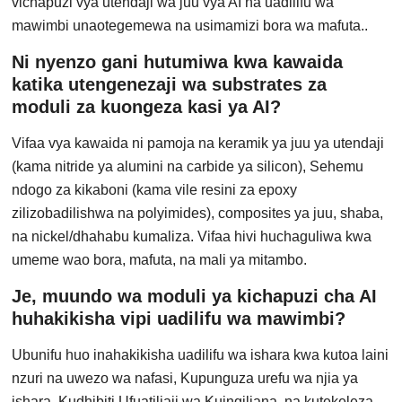
vichapuzi vya utendaji wa juu vya AI na uadilifu wa
mawimbi unaotegemewa na usimamizi bora wa mafuta..
Ni nyenzo gani hutumiwa kwa kawaida
katika utengenezaji wa substrates za
moduli za kuongeza kasi ya AI?
Vifaa vya kawaida ni pamoja na keramik ya juu ya utendaji
(kama nitride ya alumini na carbide ya silicon), Sehemu
ndogo za kikaboni (kama vile resini za epoxy
zilizobadilishwa na polyimides), composites ya juu, shaba,
na nickel/dhahabu kumaliza. Vifaa hivi huchaguliwa kwa
umeme wao bora, mafuta, na mali ya mitambo.
Je, muundo wa moduli ya kichapuzi cha AI
huhakikisha vipi uadilifu wa mawimbi?
Ubunifu huo inahakikisha uadilifu wa ishara kwa kutoa laini
nzuri na uwezo wa nafasi, Kupunguza urefu wa njia ya
ishara, Kudhibiti Ufuatiliaji wa Kuingiliana, na kutekeleza