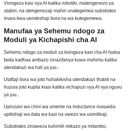
Viongeza kasi vya AI katika robotiki, matengenezo ya
utabiri, na utengenezaji mahiri unategemea substrates
imara kwa uendeshaji bora na wa kutegemewa.
Manufaa ya Sehemu ndogo za
Moduli ya Kichapishi cha AI
Sehemu ndogo za moduli za kiongeza kasi cha AI hutoa
faida kadhaa ambazo zinazifanya kuwa muhimu katika
utendakazi wa hali ya juu.:
Utaftaji bora wa joto huhakikisha utendakazi thabiti na
huzuia joto kupita kiasi katika vichapuzi vya AI vya nguvu
ya juu..
Upinzani wa chini wa umeme na inductance inasaidia
upitishaji wa data wa kasi na uwezo wa usindikaji.
Substrates zinaweza kuhimili mikazo ya mitambo,