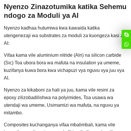
Nyenzo Zinazotumika katika Sehemu
ndogo za Moduli ya AI
Nyenzo kadhaa hutumiwa kwa kawaida katika
utengenezaji wa substrates za moduli za kuongeza kasi za
AI:
Vifaa kama vile aluminium nitride (Aln) na silicon carbide
(Sic) Toa ubora bora wa mafuta na insulation ya umeme,
kuzifanya kuwa bora kwa vichapuzi vya nguvu vya juu vya
AI.
Nyenzo za kikaboni za hali ya juu, kama vile resini za
epoxy zilizobadilishwa na polyimides, Toa usawa wa
utendaji wa umeme, Usimamizi wa mafuta, na nguvu ya
mitambo.
Composites kuchanganya vifaa mbalimbali, kama vile