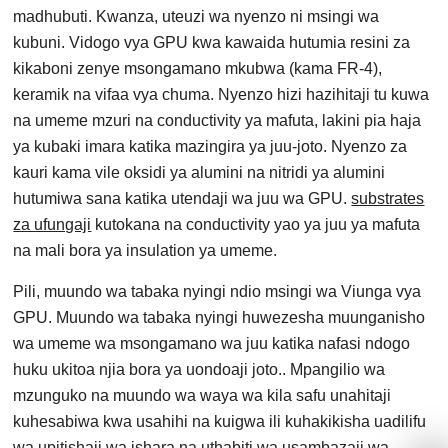
madhubuti. Kwanza, uteuzi wa nyenzo ni msingi wa
kubuni. Vidogo vya GPU kwa kawaida hutumia resini za
kikaboni zenye msongamano mkubwa (kama FR-4),
keramik na vifaa vya chuma. Nyenzo hizi hazihitaji tu kuwa
na umeme mzuri na conductivity ya mafuta, lakini pia haja
ya kubaki imara katika mazingira ya juu-joto. Nyenzo za
kauri kama vile oksidi ya alumini na nitridi ya alumini
hutumiwa sana katika utendaji wa juu wa GPU.
substrates
za ufungaji
kutokana na conductivity yao ya juu ya mafuta
na mali bora ya insulation ya umeme.
Pili, muundo wa tabaka nyingi ndio msingi wa Viunga vya
GPU. Muundo wa tabaka nyingi huwezesha muunganisho
wa umeme wa msongamano wa juu katika nafasi ndogo
huku ukitoa njia bora ya uondoaji joto.. Mpangilio wa
mzunguko na muundo wa waya wa kila safu unahitaji
kuhesabiwa kwa usahihi na kuigwa ili kuhakikisha uadilifu
wa upitishaji wa ishara na uthabiti wa usambazaji wa