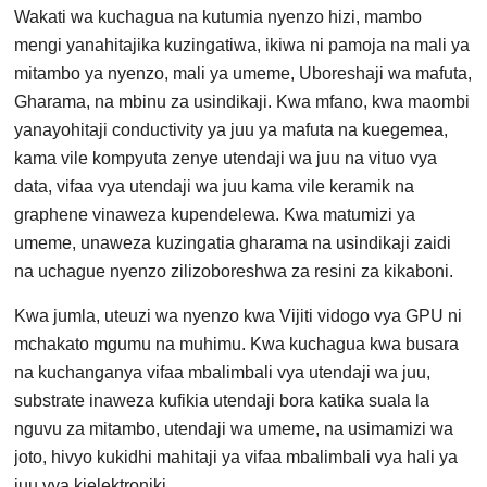
Wakati wa kuchagua na kutumia nyenzo hizi, mambo
mengi yanahitajika kuzingatiwa, ikiwa ni pamoja na mali ya
mitambo ya nyenzo, mali ya umeme, Uboreshaji wa mafuta,
Gharama, na mbinu za usindikaji. Kwa mfano, kwa maombi
yanayohitaji conductivity ya juu ya mafuta na kuegemea,
kama vile kompyuta zenye utendaji wa juu na vituo vya
data, vifaa vya utendaji wa juu kama vile keramik na
graphene vinaweza kupendelewa. Kwa matumizi ya
umeme, unaweza kuzingatia gharama na usindikaji zaidi
na uchague nyenzo zilizoboreshwa za resini za kikaboni.
Kwa jumla, uteuzi wa nyenzo kwa Vijiti vidogo vya GPU ni
mchakato mgumu na muhimu. Kwa kuchagua kwa busara
na kuchanganya vifaa mbalimbali vya utendaji wa juu,
substrate inaweza kufikia utendaji bora katika suala la
nguvu za mitambo, utendaji wa umeme, na usimamizi wa
joto, hivyo kukidhi mahitaji ya vifaa mbalimbali vya hali ya
juu vya kielektroniki.