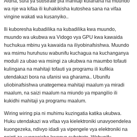
Aidha, sura ya substrate pia inahitaji kufanana na muundo
wa nje wa kifaa ili kuhakikisha kutoshea sana na vifaa
vingine wakati wa kusanyiko..
Ili kuboresha kubadilika na kubadilika kwa muundo,
muundo wa ukubwa wa Vidogo vya GPU kwa kawaida
huchukua mbinu ya kawaida na iliyobinafsishwa. Muundo
wa msimu huruhusu wabunifu kuchagua na kuchanganya
moduli za ubao wa msingi za ukubwa na maumbo tofauti
kulingana na mahitaji tofauti ya programu ili kufikia
utendakazi bora na ufanisi wa gharama.. Ubunifu
uliobinafsishwa unategemea mahitaji maalum ya miradi
maalum, na saizi maalum na miundo ya mpangilio ili
kukidhi mahitaji ya programu maalum.
Wiring wiring pia ni muhimu kuzingatia katika ukubwa.
Huku utendakazi wa vifaa vya kielektroniki unavyoendelea
kuongezeka, ndivyo idadi ya vipengele vya elektroniki na