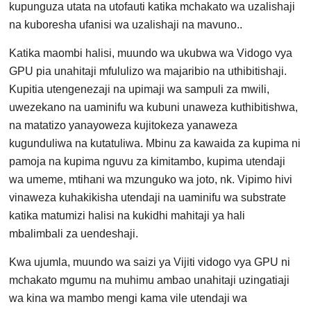
kupunguza utata na utofauti katika mchakato wa uzalishaji
na kuboresha ufanisi wa uzalishaji na mavuno..
Katika maombi halisi, muundo wa ukubwa wa Vidogo vya
GPU pia unahitaji mfululizo wa majaribio na uthibitishaji.
Kupitia utengenezaji na upimaji wa sampuli za mwili,
uwezekano na uaminifu wa kubuni unaweza kuthibitishwa,
na matatizo yanayoweza kujitokeza yanaweza
kugunduliwa na kutatuliwa. Mbinu za kawaida za kupima ni
pamoja na kupima nguvu za kimitambo, kupima utendaji
wa umeme, mtihani wa mzunguko wa joto, nk. Vipimo hivi
vinaweza kuhakikisha utendaji na uaminifu wa substrate
katika matumizi halisi na kukidhi mahitaji ya hali
mbalimbali za uendeshaji.
Kwa ujumla, muundo wa saizi ya Vijiti vidogo vya GPU ni
mchakato mgumu na muhimu ambao unahitaji uzingatiaji
wa kina wa mambo mengi kama vile utendaji wa