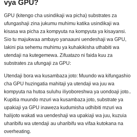
vya GPU?
GPU (kitengo cha usindikaji wa picha) substrates za
ufungashaji zina jukumu muhimu katika usindikaji wa
kisasa wa picha za kompyuta na kompyuta ya kisayansi.
Sio tu majukwaa ambayo yanaauni uendeshaji wa GPU,
lakini pia sehemu muhimu ya kuhakikisha uthabiti wa
utendaji na kutegemewa. Zifuatazo ni faida kuu za
substrates za ufungaji za GPU:
Utendaji bora wa kusambaza joto: Muundo wa kifungashio
cha GPU huzingatia mahitaji ya utendaji wa juu wa
kompyuta na hutoa suluhu iliyoboreshwa ya uondoaji joto..
Kupitia muundo mzuri wa kusambaza joto, substrate ya
upakiaji ya GPU inaweza kudumisha udhibiti mzuri wa
halijoto wakati wa uendeshaji wa upakiaji wa juu, kuzuia
uharibifu wa utendaji au uharibifu wa vifaa kutokana na
overheating.