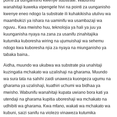
pointi za uunganisho kwenye substrate. Wabunifu
wanahitaji kuweka vipengele hivi na pointi za uunganisho
kwenye eneo ndogo la substrate ili kuhakikisha utulivu wa
maambukizi ya ishara na uaminifu wa usambazaji wa
nguvu.. Kwa mwisho huu, teknolojia ya hali ya juu ya
kuunganisha nyaya na zana za usanifu zinahitajika
kutumika kuboresha wiring na ujumuishaji wa sehemu
ndogo kwa kuboresha njia za nyaya na miunganisho ya
tabaka baina..
Aidha, muundo wa ukubwa wa substrate pia unahitaji
kuzingatia mchakato wa uzalishaji na gharama. Muundo
wa sura tata na sahihi zaidi unaweza kuongeza ugumu na
gharama ya uzalishaji, kuathiri uchumi wa bidhaa ya
mwisho. Wabunifu wanahitaji kupata uwiano bora kati ya
utendaji na gharama kupitia uboreshaji wa mchakato na
udhibiti wa gharama. Kwa mfano, wakati wa mchakato wa
kubuni, saizi sanifu na violezo vinaweza kutumika