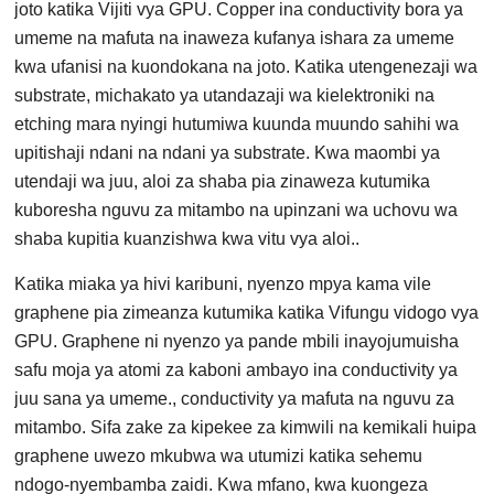
joto katika Vijiti vya GPU. Copper ina conductivity bora ya
umeme na mafuta na inaweza kufanya ishara za umeme
kwa ufanisi na kuondokana na joto. Katika utengenezaji wa
substrate, michakato ya utandazaji wa kielektroniki na
etching mara nyingi hutumiwa kuunda muundo sahihi wa
upitishaji ndani na ndani ya substrate. Kwa maombi ya
utendaji wa juu, aloi za shaba pia zinaweza kutumika
kuboresha nguvu za mitambo na upinzani wa uchovu wa
shaba kupitia kuanzishwa kwa vitu vya aloi..
Katika miaka ya hivi karibuni, nyenzo mpya kama vile
graphene pia zimeanza kutumika katika Vifungu vidogo vya
GPU. Graphene ni nyenzo ya pande mbili inayojumuisha
safu moja ya atomi za kaboni ambayo ina conductivity ya
juu sana ya umeme., conductivity ya mafuta na nguvu za
mitambo. Sifa zake za kipekee za kimwili na kemikali huipa
graphene uwezo mkubwa wa utumizi katika sehemu
ndogo-nyembamba zaidi. Kwa mfano, kwa kuongeza