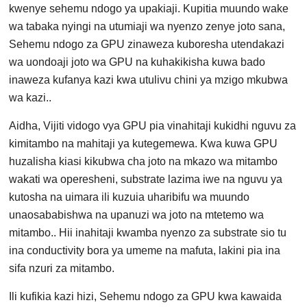
kwenye sehemu ndogo ya upakiaji. Kupitia muundo wake
wa tabaka nyingi na utumiaji wa nyenzo zenye joto sana,
Sehemu ndogo za GPU zinaweza kuboresha utendakazi
wa uondoaji joto wa GPU na kuhakikisha kuwa bado
inaweza kufanya kazi kwa utulivu chini ya mzigo mkubwa
wa kazi..
Aidha, Vijiti vidogo vya GPU pia vinahitaji kukidhi nguvu za
kimitambo na mahitaji ya kutegemewa. Kwa kuwa GPU
huzalisha kiasi kikubwa cha joto na mkazo wa mitambo
wakati wa operesheni, substrate lazima iwe na nguvu ya
kutosha na uimara ili kuzuia uharibifu wa muundo
unaosababishwa na upanuzi wa joto na mtetemo wa
mitambo.. Hii inahitaji kwamba nyenzo za substrate sio tu
ina conductivity bora ya umeme na mafuta, lakini pia ina
sifa nzuri za mitambo.
Ili kufikia kazi hizi, Sehemu ndogo za GPU kwa kawaida