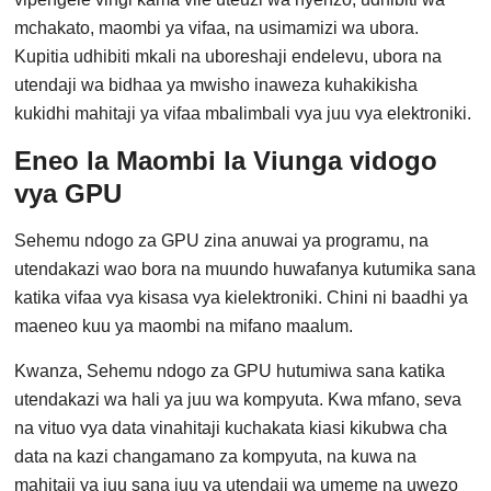
mchakato, maombi ya vifaa, na usimamizi wa ubora.
Kupitia udhibiti mkali na uboreshaji endelevu, ubora na
utendaji wa bidhaa ya mwisho inaweza kuhakikisha
kukidhi mahitaji ya vifaa mbalimbali vya juu vya elektroniki.
Eneo la Maombi la Viunga vidogo
vya GPU
Sehemu ndogo za GPU zina anuwai ya programu, na
utendakazi wao bora na muundo huwafanya kutumika sana
katika vifaa vya kisasa vya kielektroniki. Chini ni baadhi ya
maeneo kuu ya maombi na mifano maalum.
Kwanza, Sehemu ndogo za GPU hutumiwa sana katika
utendakazi wa hali ya juu wa kompyuta. Kwa mfano, seva
na vituo vya data vinahitaji kuchakata kiasi kikubwa cha
data na kazi changamano za kompyuta, na kuwa na
mahitaji ya juu sana juu ya utendaji wa umeme na uwezo