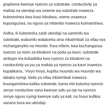
graphene kwenye nyenzo za substrate, conductivity ya
mafuta na utendaji wa umeme wa substrate inaweza
kuboreshwa kwa kiasi kikubwa, unene unaweza
kupunguzwa, na nguvu ya mitambo inaweza kuimarishwa.
Aidha, ili kuboresha zaidi utendaji na uaminifu wa
substrate, wabunifu watatumia aina mbalimbali za vifaa vya
mchanganyiko na miundo. Kwa mfano, kwa kuchanganya
nyenzo za resin za kikaboni na poda ya kauri, substrate
ambayo ina kubadilika kwa nyenzo za kikaboni na
conductivity ya juu ya mafuta ya nyenzo za kauri inaweza
kupatikana.. Vivyo hivyo, kupitia muundo wa muundo wa
tabaka nyingi, faida ya vifaa mbalimbali inaweza
kuunganishwa katika substrate, kama vile kutumia nyenzo
zenye conductive sana kwenye safu ya nje na nyenzo
zenye nguvu nyingi kwenye safu ya kati, na hivyo kufikia
uwiano bora wa utendaji.