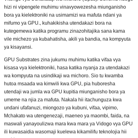
hizi ni vipengele muhimu vinavyowezesha miunganisho
bora ya kielektroniki na usimamizi wa mafuta ndani ya
mifumo ya GPU., kuhakikisha utendakazi bora na
kutegemewa katika programu zinazohitajika sana kama
vile michezo ya kubahatisha, akili ya bandia, na kompyuta
ya kisayansi.
GPU Substrates zina jukumu muhimu katika vifaa vya
kisasa vya kielektroniki, hasa katika nyanja za utendakazi
wa kompyuta na usindikaji wa michoro. Sio tu kwamba
hutoa msaada wa kimwili kwa GPU, pia huboresha
utendaji wa jumla wa GPU kupitia miunganisho bora ya
umeme na njia za mafuta. Nakala hii itachunguza kwa
undani ufafanuzi, miongozo ya kubuni, vifaa, vipimo,
Mchakato wa utengenezaji, maeneo ya maombi, faida, na
maswali yanayoulizwa mara kwa mara ya Vidogo vya GPU
ili kuwasaidia wasomaji kuelewa kikamilifu teknolojia hii