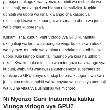
pamoja na ukaguzi wa nyenzo, udhibiti wa mchakato wa
uzalishaji, na ukaguzi wa bidhaa uliomalizika. Kupitia
udhibiti wa ubora wa kina, kiwango cha kasoro ya
uzalishaji kinaweza kupunguzwa sana na ubora wa jumla
wa bidhaa kuboreshwa.
Kukamilisha, kubuni Vijiti Vidogo vya GPU kunahitaji
uzingatiaji wa kina wa vipengele vingi, kutoka kwa uteuzi
wa nyenzo, muundo wa kupima utendakazi na udhibiti wa
ubora. Kila kiungo kinahitaji muundo wa kina na udhibiti
mkali. Kwa kufuata mfululizo wa miongozo na viwango vya
kubuni, wabunifu wanaweza kutengeneza substrates za
upakiaji za GPU zenye utendaji bora na kutegemewa kwa
juu, kutoa msingi thabiti wa kompyuta ya kisasa ya utendaji
wa juu na vifaa vya usindikaji wa michoro.
Ni Nyenzo Gani Inatumika katika
Viunga vidogo vya GPU?