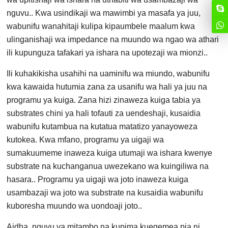
nguvu.. Kwa usindikaji wa mawimbi ya masafa ya juu,
wabunifu wanahitaji kulipa kipaumbele maalum kwa
ulinganishaji wa impedance na muundo wa ngao wa athari
ili kupunguza tafakari ya ishara na upotezaji wa mionzi..
Ili kuhakikisha usahihi na uaminifu wa miundo, wabunifu
kwa kawaida hutumia zana za usanifu wa hali ya juu na
programu ya kuiga. Zana hizi zinaweza kuiga tabia ya
substrates chini ya hali tofauti za uendeshaji, kusaidia
wabunifu kutambua na kutatua matatizo yanayoweza
kutokea. Kwa mfano, programu ya uigaji wa
sumakuumeme inaweza kuiga utumaji wa ishara kwenye
substrate na kuchanganua uwezekano wa kuingiliwa na
hasara.. Programu ya uigaji wa joto inaweza kuiga
usambazaji wa joto wa substrate na kusaidia wabunifu
kuboresha muundo wa uondoaji joto..
Aidha, nguvu ya mitambo na kupima kuegemea pia ni