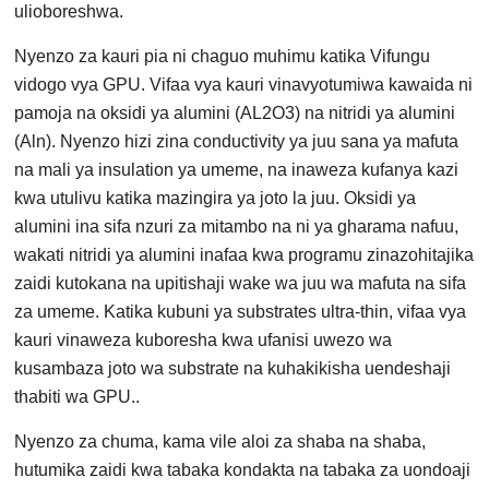
ulioboreshwa.
Nyenzo za kauri pia ni chaguo muhimu katika Vifungu
vidogo vya GPU. Vifaa vya kauri vinavyotumiwa kawaida ni
pamoja na oksidi ya alumini (AL2O3) na nitridi ya alumini
(Aln). Nyenzo hizi zina conductivity ya juu sana ya mafuta
na mali ya insulation ya umeme, na inaweza kufanya kazi
kwa utulivu katika mazingira ya joto la juu. Oksidi ya
alumini ina sifa nzuri za mitambo na ni ya gharama nafuu,
wakati nitridi ya alumini inafaa kwa programu zinazohitajika
zaidi kutokana na upitishaji wake wa juu wa mafuta na sifa
za umeme. Katika kubuni ya substrates ultra-thin, vifaa vya
kauri vinaweza kuboresha kwa ufanisi uwezo wa
kusambaza joto wa substrate na kuhakikisha uendeshaji
thabiti wa GPU..
Nyenzo za chuma, kama vile aloi za shaba na shaba,
hutumika zaidi kwa tabaka kondakta na tabaka za uondoaji