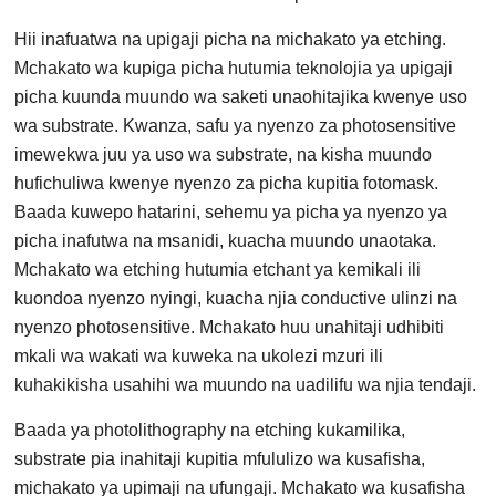
Hii inafuatwa na upigaji picha na michakato ya etching.
Mchakato wa kupiga picha hutumia teknolojia ya upigaji
picha kuunda muundo wa saketi unaohitajika kwenye uso
wa substrate. Kwanza, safu ya nyenzo za photosensitive
imewekwa juu ya uso wa substrate, na kisha muundo
hufichuliwa kwenye nyenzo za picha kupitia fotomask.
Baada kuwepo hatarini, sehemu ya picha ya nyenzo ya
picha inafutwa na msanidi, kuacha muundo unaotaka.
Mchakato wa etching hutumia etchant ya kemikali ili
kuondoa nyenzo nyingi, kuacha njia conductive ulinzi na
nyenzo photosensitive. Mchakato huu unahitaji udhibiti
mkali wa wakati wa kuweka na ukolezi mzuri ili
kuhakikisha usahihi wa muundo na uadilifu wa njia tendaji.
Baada ya photolithography na etching kukamilika,
substrate pia inahitaji kupitia mfululizo wa kusafisha,
michakato ya upimaji na ufungaji. Mchakato wa kusafisha