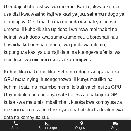
Utendaji ulioboreshwa wa umeme: Kama jukwaa kuu la
usaidizi kwa wasindikaji wa kasi ya juu, sehemu ndogo ya
ufungaji ya GPU inachukua muundo wa hali ya juu wa
umeme ili kuhakikisha upitishaji wa mawimbi thabiti na
kuingiliwa kidogo kwa sumakuumeme.. Uboreshaji huu
husaidia kuboresha utendaji wa jumla wa mfumo,
kupunguza kasi ya utumaji data, na kuongeza ufanisi wa
usindikaji wa michoro na kazi za kompyuta.
Kubadilika na kubadilika: Sehemu ndogo za upakiaji za
GPU mara nyingi hutengenezwa ili kunyumbulika na
kuhimili saizi na maumbo mengi tofauti ya chipsi za GPU..
Unyumbulifu huu hufanya substrates za upakiaji za GPU
kufaa kwa matumizi mbalimbali, kutoka kwa kompyuta za
mezani na koni za michezo ya kubahatisha hadi vituo vya
data na kompyuta kuu.
Simu.
Barua pepe
Ongeza.
Soga
Ubunifu wa juu-wiani na kompakt: Ili kukidhi mahitaji ya