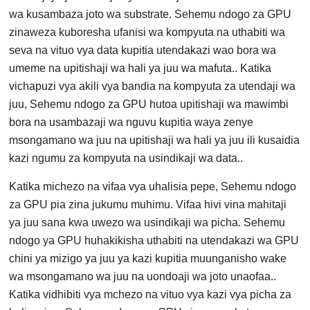
wa kusambaza joto wa substrate. Sehemu ndogo za GPU
zinaweza kuboresha ufanisi wa kompyuta na uthabiti wa
seva na vituo vya data kupitia utendakazi wao bora wa
umeme na upitishaji wa hali ya juu wa mafuta.. Katika
vichapuzi vya akili vya bandia na kompyuta za utendaji wa
juu, Sehemu ndogo za GPU hutoa upitishaji wa mawimbi
bora na usambazaji wa nguvu kupitia waya zenye
msongamano wa juu na upitishaji wa hali ya juu ili kusaidia
kazi ngumu za kompyuta na usindikaji wa data..
Katika michezo na vifaa vya uhalisia pepe, Sehemu ndogo
za GPU pia zina jukumu muhimu. Vifaa hivi vina mahitaji
ya juu sana kwa uwezo wa usindikaji wa picha. Sehemu
ndogo ya GPU huhakikisha uthabiti na utendakazi wa GPU
chini ya mizigo ya juu ya kazi kupitia muunganisho wake
wa msongamano wa juu na uondoaji wa joto unaofaa..
Katika vidhibiti vya mchezo na vituo vya kazi vya picha za