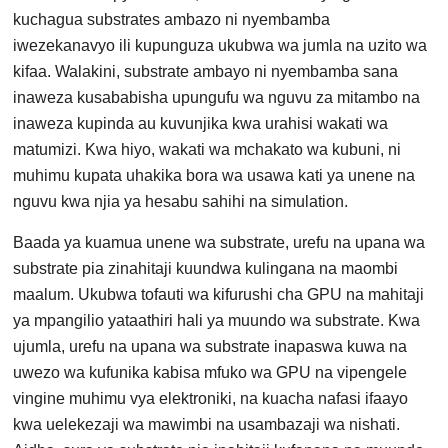
kuchagua substrates ambazo ni nyembamba
iwezekanavyo ili kupunguza ukubwa wa jumla na uzito wa
kifaa. Walakini, substrate ambayo ni nyembamba sana
inaweza kusababisha upungufu wa nguvu za mitambo na
inaweza kupinda au kuvunjika kwa urahisi wakati wa
matumizi. Kwa hiyo, wakati wa mchakato wa kubuni, ni
muhimu kupata uhakika bora wa usawa kati ya unene na
nguvu kwa njia ya hesabu sahihi na simulation.
Baada ya kuamua unene wa substrate, urefu na upana wa
substrate pia zinahitaji kuundwa kulingana na maombi
maalum. Ukubwa tofauti wa kifurushi cha GPU na mahitaji
ya mpangilio yataathiri hali ya muundo wa substrate. Kwa
ujumla, urefu na upana wa substrate inapaswa kuwa na
uwezo wa kufunika kabisa mfuko wa GPU na vipengele
vingine muhimu vya elektroniki, na kuacha nafasi ifaayo
kwa uelekezaji wa mawimbi na usambazaji wa nishati.