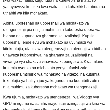
kwa wakati halisi, kugundua na kurekebisha matatizo
yanayoweza kutokea kwa wakati, na kuhakikisha ubora na
uthabiti wa kila mchakato.
Aidha, uboreshaji na uboreshaji wa michakato ya
utengenezaji pia ni njia muhimu za kuboresha ubora wa
bidhaa na kupunguza gharama za uzalishaji. Kupitia
uboreshaji endelevu wa mchakato na uvumbuzi wa
kiteknolojia, ufanisi wa utengenezaji na utendaji wa bidhaa
unaweza kuboreshwa, na gharama za uzalishaji na
viwango vya chakavu vinaweza kupunguzwa. Kwa mfano,
kutumia nyenzo na michakato yenye ufanisi zaidi,
kuboresha mtiririko wa mchakato na vigezo, na kutumia
teknolojia ya hali ya juu ya kugundua na kudhibiti zote ni
njia muhimu za kuboresha mchakato wa utengenezaji.
Kwa ujumla, mchakato wa utengenezaji wa Vidogo vya
GPU ni ngumu na sahihi, inayohitaji uzingatiaji wa kina wa
vipengele vingi kama vile uteuzi wa nyenzo, udhibiti wa