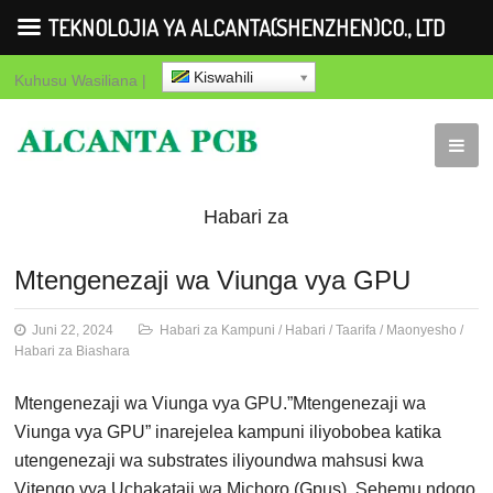
TEKNOLOJIA YA ALCANTA(SHENZHEN)CO., LTD
Kiswahili
Kuhusu
Wasiliana
|
Habari za
Kampuni
Habari
Taarifa
Maonye
Mtengenezaji wa Viunga vya GPU
za Biashara
Juni 22, 2024
Habari za Kampuni
/
Habari
/
Taarifa
/
Maonyesho
/
Habari za Biashara
Mtengenezaji wa Viunga vya GPU.”Mtengenezaji wa
Viunga vya GPU” inarejelea kampuni iliyobobea katika
utengenezaji wa substrates iliyoundwa mahsusi kwa
Vitengo vya Uchakataji wa Michoro (Gpus). Sehemu ndogo