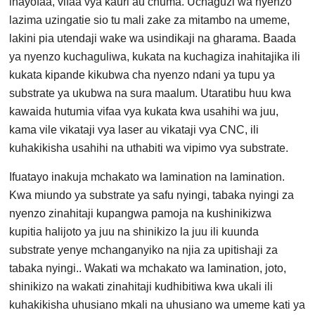
inayofaa, vifaa vya kauri au chuma. Uchaguzi wa nyenzo
lazima uzingatie sio tu mali zake za mitambo na umeme,
lakini pia utendaji wake wa usindikaji na gharama. Baada
ya nyenzo kuchaguliwa, kukata na kuchagiza inahitajika ili
kukata kipande kikubwa cha nyenzo ndani ya tupu ya
substrate ya ukubwa na sura maalum. Utaratibu huu kwa
kawaida hutumia vifaa vya kukata kwa usahihi wa juu,
kama vile vikataji vya laser au vikataji vya CNC, ili
kuhakikisha usahihi na uthabiti wa vipimo vya substrate.
Ifuatayo inakuja mchakato wa lamination na lamination.
Kwa miundo ya substrate ya safu nyingi, tabaka nyingi za
nyenzo zinahitaji kupangwa pamoja na kushinikizwa
kupitia halijoto ya juu na shinikizo la juu ili kuunda
substrate yenye mchanganyiko na njia za upitishaji za
tabaka nyingi.. Wakati wa mchakato wa lamination, joto,
shinikizo na wakati zinahitaji kudhibitiwa kwa ukali ili
kuhakikisha uhusiano mkali na uhusiano wa umeme kati ya