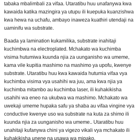
tabaka mbalimbali za vifaa. Utaratibu huu unafanywa kwa
kawaida katika mazingira ya utupu ili kuepuka kuanzishwa
kwa hewa na uchafu, ambayo inaweza kuathiri utendaji na
uaminifu wa substrate.
Baada ya lamination kukamilika, substrate inahitaji
kuchimbwa na electroplated. Mchakato wa kuchimba
visima hutumiwa kuunda njia za uunganisho wa umeme,
kama vile kupitia mashimo na mashimo ya upofu, kwenye
substrate. Utaratibu huu kwa kawaida hutumia vifaa vya
kuchimba visima vya usahihi wa juu, ama kwa njia ya
kuchimba mitambo au kuchimba laser, ili kuhakikisha
usahihi wa eneo na ukubwa wa mashimo. Mchakato wa
uwekaji umeme hupaka safu ya shaba au vifaa vingine vya
conductive kwenye uso wa substrate na kuta za shimo ili
kuunda njia za uunganisho wa umeme.. Utaratibu huu
unahitaji kufanywa chini ya vigezo vikali vya mchakato ili
kuhakikisha unene na usawa wa mipako.