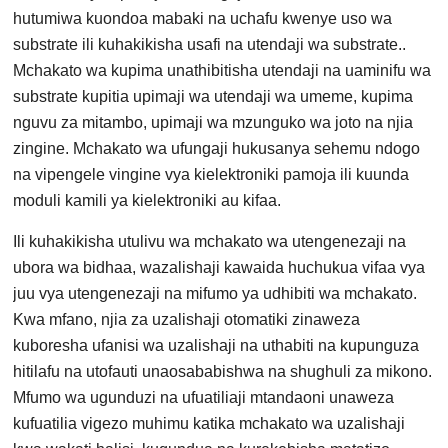
hutumiwa kuondoa mabaki na uchafu kwenye uso wa
substrate ili kuhakikisha usafi na utendaji wa substrate..
Mchakato wa kupima unathibitisha utendaji na uaminifu wa
substrate kupitia upimaji wa utendaji wa umeme, kupima
nguvu za mitambo, upimaji wa mzunguko wa joto na njia
zingine. Mchakato wa ufungaji hukusanya sehemu ndogo
na vipengele vingine vya kielektroniki pamoja ili kuunda
moduli kamili ya kielektroniki au kifaa.
Ili kuhakikisha utulivu wa mchakato wa utengenezaji na
ubora wa bidhaa, wazalishaji kawaida huchukua vifaa vya
juu vya utengenezaji na mifumo ya udhibiti wa mchakato.
Kwa mfano, njia za uzalishaji otomatiki zinaweza
kuboresha ufanisi wa uzalishaji na uthabiti na kupunguza
hitilafu na utofauti unaosababishwa na shughuli za mikono.
Mfumo wa ugunduzi na ufuatiliaji mtandaoni unaweza
kufuatilia vigezo muhimu katika mchakato wa uzalishaji