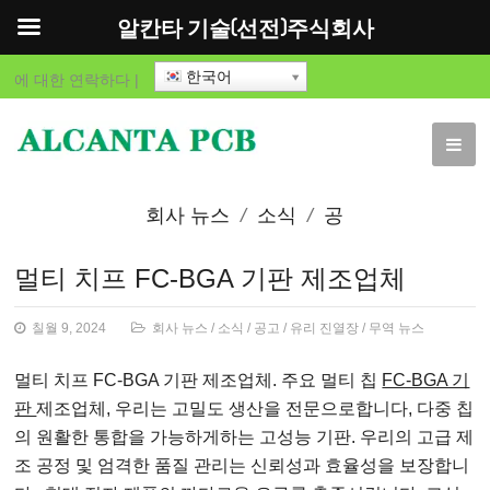
알칸타 기술(선전)주식회사
한국어
에 대한
연락하다
|
회사 뉴스
소식
공
고
유리 진열장
무역
멀티 치프 FC-BGA 기판 제조업체
뉴스
칠월 9, 2024
회사 뉴스
/
소식
/
공고
/
유리 진열장
/
무역 뉴스
멀티 치프 FC-BGA 기판 제조업체. 주요 멀티 칩
FC-BGA 기
판
제조업체, 우리는 고밀도 생산을 전문으로합니다, 다중 칩
의 원활한 통합을 가능하게하는 고성능 기판. 우리의 고급 제
조 공정 및 엄격한 품질 관리는 신뢰성과 효율성을 보장합니