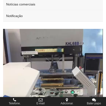
Notícias comerciais
Notificação
Video
Player
Telefone.
E-mail
Adicionar.
Bater papo