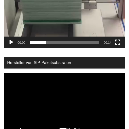
00:00
00:14
Hersteller von SIP-Paketsubstraten
Video
Player