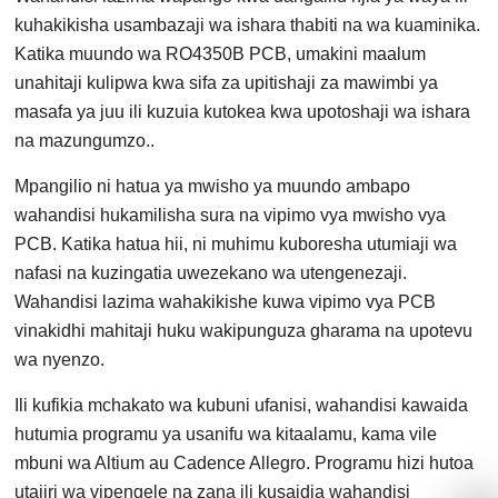
kuhakikisha usambazaji wa ishara thabiti na wa kuaminika.
Katika muundo wa RO4350B PCB, umakini maalum
unahitaji kulipwa kwa sifa za upitishaji za mawimbi ya
masafa ya juu ili kuzuia kutokea kwa upotoshaji wa ishara
na mazungumzo..
Mpangilio ni hatua ya mwisho ya muundo ambapo
wahandisi hukamilisha sura na vipimo vya mwisho vya
PCB. Katika hatua hii, ni muhimu kuboresha utumiaji wa
nafasi na kuzingatia uwezekano wa utengenezaji.
Wahandisi lazima wahakikishe kuwa vipimo vya PCB
vinakidhi mahitaji huku wakipunguza gharama na upotevu
wa nyenzo.
Ili kufikia mchakato wa kubuni ufanisi, wahandisi kawaida
hutumia programu ya usanifu wa kitaalamu, kama vile
mbuni wa Altium au Cadence Allegro. Programu hizi hutoa
utajiri wa vipengele na zana ili kusaidia wahandisi