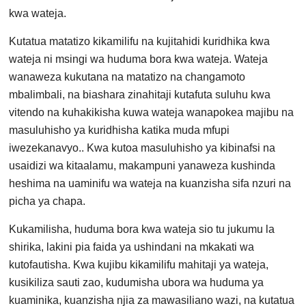
kwa wateja.
Kutatua matatizo kikamilifu na kujitahidi kuridhika kwa
wateja ni msingi wa huduma bora kwa wateja. Wateja
wanaweza kukutana na matatizo na changamoto
mbalimbali, na biashara zinahitaji kutafuta suluhu kwa
vitendo na kuhakikisha kuwa wateja wanapokea majibu na
masuluhisho ya kuridhisha katika muda mfupi
iwezekanavyo.. Kwa kutoa masuluhisho ya kibinafsi na
usaidizi wa kitaalamu, makampuni yanaweza kushinda
heshima na uaminifu wa wateja na kuanzisha sifa nzuri na
picha ya chapa.
Kukamilisha, huduma bora kwa wateja sio tu jukumu la
shirika, lakini pia faida ya ushindani na mkakati wa
kutofautisha. Kwa kujibu kikamilifu mahitaji ya wateja,
kusikiliza sauti zao, kudumisha ubora wa huduma ya
kuaminika, kuanzisha njia za mawasiliano wazi, na kutatua