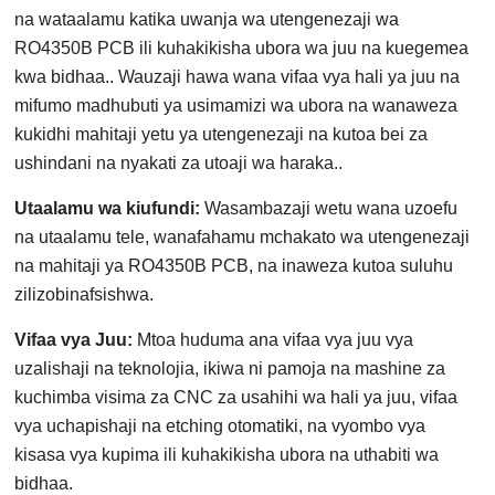
na wataalamu katika uwanja wa utengenezaji wa
RO4350B PCB ili kuhakikisha ubora wa juu na kuegemea
kwa bidhaa.. Wauzaji hawa wana vifaa vya hali ya juu na
mifumo madhubuti ya usimamizi wa ubora na wanaweza
kukidhi mahitaji yetu ya utengenezaji na kutoa bei za
ushindani na nyakati za utoaji wa haraka..
Utaalamu wa kiufundi:
Wasambazaji wetu wana uzoefu
na utaalamu tele, wanafahamu mchakato wa utengenezaji
na mahitaji ya RO4350B PCB, na inaweza kutoa suluhu
zilizobinafsishwa.
Vifaa vya Juu:
Mtoa huduma ana vifaa vya juu vya
uzalishaji na teknolojia, ikiwa ni pamoja na mashine za
kuchimba visima za CNC za usahihi wa hali ya juu, vifaa
vya uchapishaji na etching otomatiki, na vyombo vya
kisasa vya kupima ili kuhakikisha ubora na uthabiti wa
bidhaa.