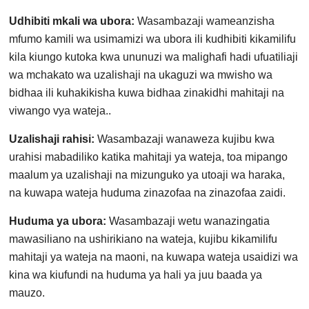
Udhibiti mkali wa ubora:
Wasambazaji wameanzisha
mfumo kamili wa usimamizi wa ubora ili kudhibiti kikamilifu
kila kiungo kutoka kwa ununuzi wa malighafi hadi ufuatiliaji
wa mchakato wa uzalishaji na ukaguzi wa mwisho wa
bidhaa ili kuhakikisha kuwa bidhaa zinakidhi mahitaji na
viwango vya wateja..
Uzalishaji rahisi:
Wasambazaji wanaweza kujibu kwa
urahisi mabadiliko katika mahitaji ya wateja, toa mipango
maalum ya uzalishaji na mizunguko ya utoaji wa haraka,
na kuwapa wateja huduma zinazofaa na zinazofaa zaidi.
Huduma ya ubora:
Wasambazaji wetu wanazingatia
mawasiliano na ushirikiano na wateja, kujibu kikamilifu
mahitaji ya wateja na maoni, na kuwapa wateja usaidizi wa
kina wa kiufundi na huduma ya hali ya juu baada ya
mauzo.