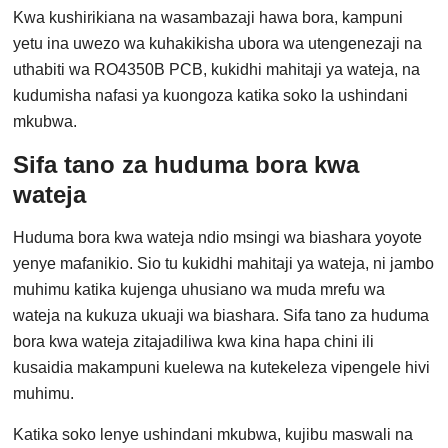
Kwa kushirikiana na wasambazaji hawa bora, kampuni
yetu ina uwezo wa kuhakikisha ubora wa utengenezaji na
uthabiti wa RO4350B PCB, kukidhi mahitaji ya wateja, na
kudumisha nafasi ya kuongoza katika soko la ushindani
mkubwa.
Sifa tano za huduma bora kwa
wateja
Huduma bora kwa wateja ndio msingi wa biashara yoyote
yenye mafanikio. Sio tu kukidhi mahitaji ya wateja, ni jambo
muhimu katika kujenga uhusiano wa muda mrefu wa
wateja na kukuza ukuaji wa biashara. Sifa tano za huduma
bora kwa wateja zitajadiliwa kwa kina hapa chini ili
kusaidia makampuni kuelewa na kutekeleza vipengele hivi
muhimu.
Katika soko lenye ushindani mkubwa, kujibu maswali na