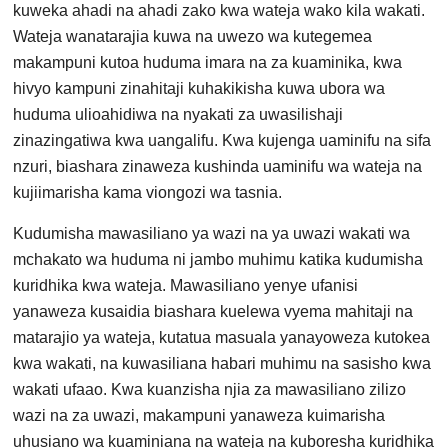
kuweka ahadi na ahadi zako kwa wateja wako kila wakati.
Wateja wanatarajia kuwa na uwezo wa kutegemea
makampuni kutoa huduma imara na za kuaminika, kwa
hivyo kampuni zinahitaji kuhakikisha kuwa ubora wa
huduma ulioahidiwa na nyakati za uwasilishaji
zinazingatiwa kwa uangalifu. Kwa kujenga uaminifu na sifa
nzuri, biashara zinaweza kushinda uaminifu wa wateja na
kujiimarisha kama viongozi wa tasnia.
Kudumisha mawasiliano ya wazi na ya uwazi wakati wa
mchakato wa huduma ni jambo muhimu katika kudumisha
kuridhika kwa wateja. Mawasiliano yenye ufanisi
yanaweza kusaidia biashara kuelewa vyema mahitaji na
matarajio ya wateja, kutatua masuala yanayoweza kutokea
kwa wakati, na kuwasiliana habari muhimu na sasisho kwa
wakati ufaao. Kwa kuanzisha njia za mawasiliano zilizo
wazi na za uwazi, makampuni yanaweza kuimarisha
uhusiano wa kuaminiana na wateja na kuboresha kuridhika