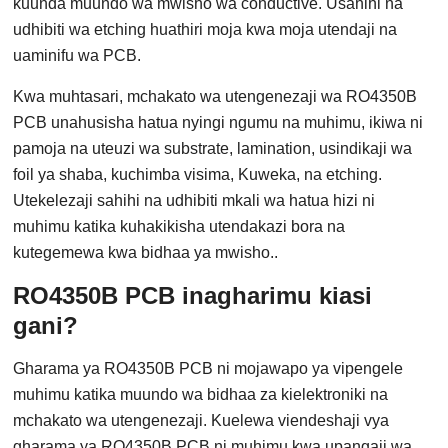
kuunda muundo wa mwisho wa conductive. Usahihi na
udhibiti wa etching huathiri moja kwa moja utendaji na
uaminifu wa PCB.
Kwa muhtasari, mchakato wa utengenezaji wa RO4350B
PCB unahusisha hatua nyingi ngumu na muhimu, ikiwa ni
pamoja na uteuzi wa substrate, lamination, usindikaji wa
foil ya shaba, kuchimba visima, Kuweka, na etching.
Utekelezaji sahihi na udhibiti mkali wa hatua hizi ni
muhimu katika kuhakikisha utendakazi bora na
kutegemewa kwa bidhaa ya mwisho..
RO4350B PCB inagharimu kiasi
gani?
Gharama ya RO4350B PCB ni mojawapo ya vipengele
muhimu katika muundo wa bidhaa za kielektroniki na
mchakato wa utengenezaji. Kuelewa viendeshaji vya
gharama ya RO4350B PCB ni muhimu kwa upangaji wa