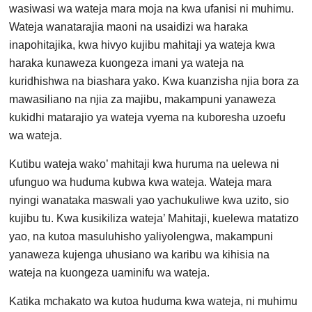
wasiwasi wa wateja mara moja na kwa ufanisi ni muhimu.
Wateja wanatarajia maoni na usaidizi wa haraka
inapohitajika, kwa hivyo kujibu mahitaji ya wateja kwa
haraka kunaweza kuongeza imani ya wateja na
kuridhishwa na biashara yako. Kwa kuanzisha njia bora za
mawasiliano na njia za majibu, makampuni yanaweza
kukidhi matarajio ya wateja vyema na kuboresha uzoefu
wa wateja.
Kutibu wateja wako’ mahitaji kwa huruma na uelewa ni
ufunguo wa huduma kubwa kwa wateja. Wateja mara
nyingi wanataka maswali yao yachukuliwe kwa uzito, sio
kujibu tu. Kwa kusikiliza wateja’ Mahitaji, kuelewa matatizo
yao, na kutoa masuluhisho yaliyolengwa, makampuni
yanaweza kujenga uhusiano wa karibu wa kihisia na
wateja na kuongeza uaminifu wa wateja.
Katika mchakato wa kutoa huduma kwa wateja, ni muhimu