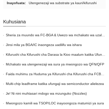
Inayofuata:
Utengenezaji wa substrate ya kauri/kifurushi
Kuhusiana
Sheria za muundo wa FC-BGA & Uwezo wa mchakato wa uzalishaji
Jinsi mila ya BGA/IC inaongeza uadilifu wa ishara
Kifurushi cha Kifurushi cha Darasa la Kioo maalum katika Ufungaji wa 2,5 na 3D
Mchakato wa utengenezaji wa sura ya mwongozo wa QFN/QFP
Faida muhimu za Huduma ya Kifurushi cha Kifurushi cha FCBGA katika HPC
Multi-chip leadframe katika ufungaji wa semiconductor alielezea
Je! Ni nini muhtasari mdogo wa mzunguko (Nozzles)
Mwongozo kamili wa TSOP/LOC inayoongoza matumizi ya sura