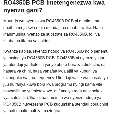
RO4350B PCB imetengenezwa kwa
nyenzo gani?
Muundo wa nyenzo wa RO4350B PCB ni muhimu na
huathiri moja kwa moja utendaji na uthabiti wake. Hasa
inajumuisha nyenzo za substrate za RO4350B, foil ya
shaba na filamu ya solder.
Kwanza kabisa, Nyenzo ndogo ya RO4350B ndio sehemu
ya msingi ya RO4350B PCB. RO4350B ni nyenzo ya juu
ya utendaji ya dielectri yenye ubora bora wa dielectric na
hasara ya chini, hasa yanafaa kwa ajili ya kubuni ya
mzunguko wa juu-frequency. Utendaji wake wa masafa ya
juu huifanya kuwa bora kwa programu nyingi kama vile
mawasiliano ya microwave, mifumo ya rada na vipokezi
vya satelaiti. Uthabiti na uaminifu wa nyenzo ndogo ya
RO4350B huwezesha PCB kudumisha utendaji bora chini
ya hali mbalimbali za mazingira..