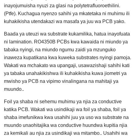
inayojumuisha nyuzi za glasi na polytetrafluoroethilini.
(Ptfe). Kuchagua nyenzo sahihi ya mkatetaka ni muhimu ili
kuhakikisha utendakazi wa masafa ya juu wa PCB yako.
Baada ya uteuzi wa substrate kukamilika, hatua inayofuata
ni lamination. RO4350B PCBs kwa kawaida ni miundo ya
tabaka nyingi, na miundo ngumu zaidi ya mzunguko
inaweza kupatikana kwa kuweka substrates nyingi pamoja.
Wakati wa mchakato wa upangaji, usawazishaji sahihi kati
ya tabaka unahakikishwa ili kuhakikisha kuwa jiometri ya
mwisho ya PCB na vipimo vinalingana na mahitaji ya
muundo..
Foil ya shaba ni sehemu muhimu ya njia za conductive
katika PCB. Wakati wa usindikaji wa foil ya shaba, foil ya
shaba imefunikwa kwa usahihi juu ya uso wa substrate na
muundo unaohitajika wa conductive huundwa kupitia njia
za kemikali au njia za usindikaji wa mitambo.. Usahihi wa