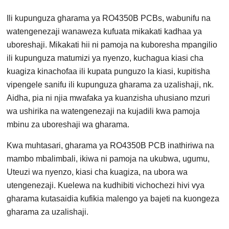
Ili kupunguza gharama ya RO4350B PCBs, wabunifu na
watengenezaji wanaweza kufuata mikakati kadhaa ya
uboreshaji. Mikakati hii ni pamoja na kuboresha mpangilio
ili kupunguza matumizi ya nyenzo, kuchagua kiasi cha
kuagiza kinachofaa ili kupata punguzo la kiasi, kupitisha
vipengele sanifu ili kupunguza gharama za uzalishaji, nk.
Aidha, pia ni njia mwafaka ya kuanzisha uhusiano mzuri
wa ushirika na watengenezaji na kujadili kwa pamoja
mbinu za uboreshaji wa gharama.
Kwa muhtasari, gharama ya RO4350B PCB inathiriwa na
mambo mbalimbali, ikiwa ni pamoja na ukubwa, ugumu,
Uteuzi wa nyenzo, kiasi cha kuagiza, na ubora wa
utengenezaji. Kuelewa na kudhibiti vichochezi hivi vya
gharama kutasaidia kufikia malengo ya bajeti na kuongeza
gharama za uzalishaji.