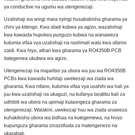
ya conductive na ugumu wa utengenezaji.
Uzalishaji wa wingi mara nyingi husababisha gharama ya
chini ya kitengo. Kwa idadi kubwa ya agizo, wazalishaji
kwa kawaida hupokea punguzo kubwa na wanaweza
kutumia vifaa vya uzalishaji na rasilimali watu kwa ufanisi
zaidi. Kwa hiyo, athari kwa gharama ya RO4350B PCB
itategemea ukubwa wa agizo.
Utengenezaji na majaribio ya ubora wa juu wa RO4350B
PCBs kwa kawaida huhitaji uwekezaji wa ziada wa
gharama. Kwa mfano, kutumia vifaa vya usahihi wa hali ya
juu kwa uzalishaji na ukaguzi, na kufanya taratibu kali za
udhibiti wa ubora na upimaji kutaongeza gharama za
utengenezaji. Walakini, uwekezaji huu wa ziada unaweza
kuhakikisha ubora wa bidhaa na kutegemewa, na hivyo
kupunguza gharama zinazofuata za matengenezo na
ukarabati.