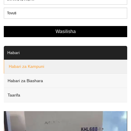
Habari
Habari za Kampuni
Habari za Biashara
Taarifa
Video
Player