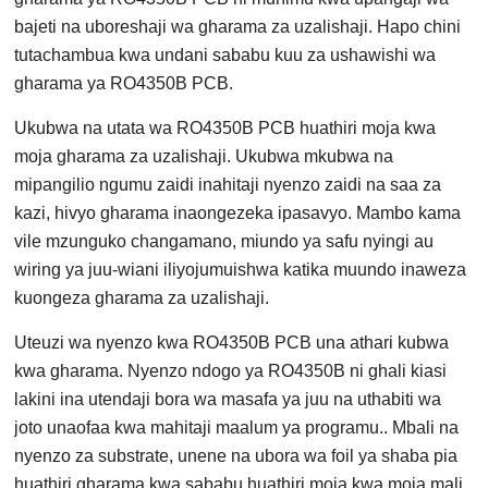
bajeti na uboreshaji wa gharama za uzalishaji. Hapo chini
tutachambua kwa undani sababu kuu za ushawishi wa
gharama ya RO4350B PCB.
Ukubwa na utata wa RO4350B PCB huathiri moja kwa
moja gharama za uzalishaji. Ukubwa mkubwa na
mipangilio ngumu zaidi inahitaji nyenzo zaidi na saa za
kazi, hivyo gharama inaongezeka ipasavyo. Mambo kama
vile mzunguko changamano, miundo ya safu nyingi au
wiring ya juu-wiani iliyojumuishwa katika muundo inaweza
kuongeza gharama za uzalishaji.
Uteuzi wa nyenzo kwa RO4350B PCB una athari kubwa
kwa gharama. Nyenzo ndogo ya RO4350B ni ghali kiasi
lakini ina utendaji bora wa masafa ya juu na uthabiti wa
joto unaofaa kwa mahitaji maalum ya programu.. Mbali na
nyenzo za substrate, unene na ubora wa foil ya shaba pia
huathiri gharama kwa sababu huathiri moja kwa moja mali