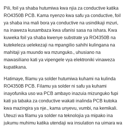
Pili, foil ya shaba hutumiwa kwa njia za conductive katika
RO4350B PCB. Kama nyenzo kwa safu ya conductive, foil
ya shaba ina mali bora ya conductive na usindikaji mzuri,
na inaweza kusambaza kwa ufanisi sasa na ishara. Kwa
kuweka foil ya shaba kwenye substrate ya RO4350B na
kutekeleza uelekezaji na mpangilio sahihi kulingana na
mahitaji ya muundo wa mzunguko., uhusiano na
mawasiliano kati ya vipengele vya elektroniki vinaweza
kupatikana.
Hatimaye, filamu ya solder hutumiwa kuhami na kulinda
RO4350B PCB. Filamu ya solder ni safu ya kuhami
inayofunika uso wa PCB ambayo inazuia mizunguko fupi
kati ya tabaka za conductive wakati inalinda PCB kutoka
kwa mazingira ya nje., kama unyevu, vumbi, na kemikali.
Uteuzi wa filamu ya solder na teknolojia ya mipako ina
jukumu muhimu katika utendaji wa insulation na uimara wa