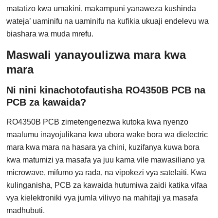
matatizo kwa umakini, makampuni yanaweza kushinda
wateja’ uaminifu na uaminifu na kufikia ukuaji endelevu wa
biashara wa muda mrefu.
Maswali yanayoulizwa mara kwa
mara
Ni nini kinachotofautisha RO4350B PCB na
PCB za kawaida?
RO4350B PCB zimetengenezwa kutoka kwa nyenzo
maalumu inayojulikana kwa ubora wake bora wa dielectric
mara kwa mara na hasara ya chini, kuzifanya kuwa bora
kwa matumizi ya masafa ya juu kama vile mawasiliano ya
microwave, mifumo ya rada, na vipokezi vya satelaiti. Kwa
kulinganisha, PCB za kawaida hutumiwa zaidi katika vifaa
vya kielektroniki vya jumla vilivyo na mahitaji ya masafa
madhubuti.