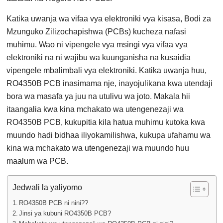
Katika uwanja wa vifaa vya elektroniki vya kisasa, Bodi za
Mzunguko Zilizochapishwa (PCBs) kucheza nafasi
muhimu. Wao ni vipengele vya msingi vya vifaa vya
elektroniki na ni wajibu wa kuunganisha na kusaidia
vipengele mbalimbali vya elektroniki. Katika uwanja huu,
RO4350B PCB inasimama nje, inayojulikana kwa utendaji
bora wa masafa ya juu na utulivu wa joto. Makala hii
itaangalia kwa kina mchakato wa utengenezaji wa
RO4350B PCB, kukupitia kila hatua muhimu kutoka kwa
muundo hadi bidhaa iliyokamilishwa, kukupa ufahamu wa
kina wa mchakato wa utengenezaji wa muundo huu
maalum wa PCB.
Jedwali la yaliyomo
RO4350B PCB ni nini??
Jinsi ya kubuni RO4350B PCB?