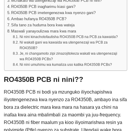
Mchakato wa utengenezaji wa RO4350B PCB ni nini?
RO4350B PCB inagharimu kiasi gani?
RO4350B PCB imetengenezwa kwa nyenzo gani?
Ambao hufanya RO4350B PCB?
Sifa tano za huduma bora kwa wateja
Maswali yanayoulizwa mara kwa mara
Ni nini kinachotofautisha RO4350B PCB na PCB za kawaida?
Ni wakati gani wa kawaida wa utengenezaji wa PCB za
RO4350B?
Je, ni changamoto zipi zinazojitokeza wakati wa utengenezaji
wa RO4350B PCBs?
Ni nini umuhimu wa kumaliza uso katika RO4350B PCBs?
RO4350B PCB ni nini??
RO4350B PCB ni bodi ya mzunguko iliyochapishwa
iliyotengenezwa kwa nyenzo za RO4350B, ambayo ina sifa
bora za dielectric mara kwa mara na hasara ya chini na
inafaa kwa aina mbalimbali za maombi ya juu-frequency.
RO4350B ni fiber maalum ya kioo iliyoimarishwa resin ya
polyimide (Ptfe) nyenzo za substrate. Utendaji wake bora