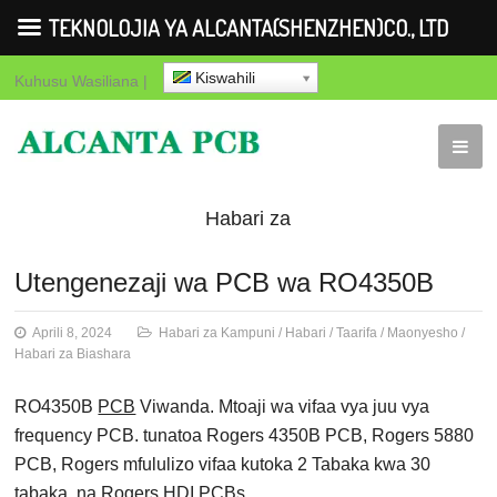
TEKNOLOJIA YA ALCANTA(SHENZHEN)CO., LTD
Kiswahili
Kuhusu
Wasiliana
|
Habari za
Kampuni
Habari
Taarifa
Maonye
Utengenezaji wa PCB wa RO4350B
za Biashara
Aprili 8, 2024
Habari za Kampuni
/
Habari
/
Taarifa
/
Maonyesho
/
Habari za Biashara
RO4350B
PCB
Viwanda. Mtoaji wa vifaa vya juu vya
frequency PCB. tunatoa Rogers 4350B PCB, Rogers 5880
PCB, Rogers mfululizo vifaa kutoka 2 Tabaka kwa 30
tabaka. na Rogers HDI PCBs.