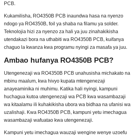
PCB.
Kukamilisha, RO4350B PCB inaundwa hasa na nyenzo
ndogo ya RO4350B, foil ya shaba na filamu ya solder.
Teknolojia hizi za nyenzo za hali ya juu zinahakikisha
utendakazi bora na uthabiti wa RO4350B PCB, kuifanya
chaguo la kwanza kwa programu nyingi za masafa ya juu.
Ambao hufanya RO4350B PCB?
Utengenezaji wa RO4350B PCB unahusisha michakato na
mbinu maalum, kwa hivyo kupata mtengenezaji
anayeaminika ni muhimu. Katika hali nyingi, kampuni
huchagua kutoa utengenezaji wa PCB kwa wasambazaji
wa kitaalamu ili kuhakikisha ubora wa bidhaa na ufanisi wa
uzalishaji. Kwa RO4350B PCB, kampuni yetu imechagua
wasambazaji wafuatao kwa utengenezaji.
Kampuni yetu imechagua wauzaji wengine wenye uzoefu