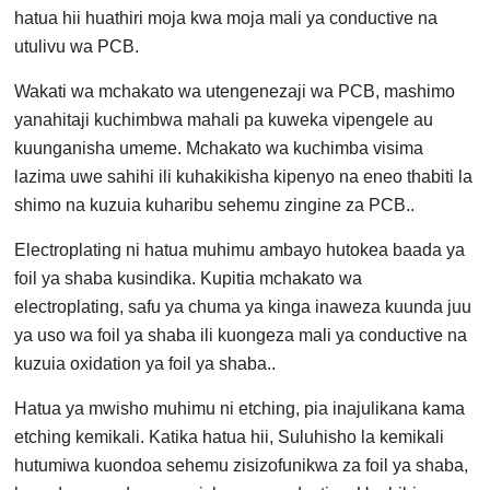
hatua hii huathiri moja kwa moja mali ya conductive na
utulivu wa PCB.
Wakati wa mchakato wa utengenezaji wa PCB, mashimo
yanahitaji kuchimbwa mahali pa kuweka vipengele au
kuunganisha umeme. Mchakato wa kuchimba visima
lazima uwe sahihi ili kuhakikisha kipenyo na eneo thabiti la
shimo na kuzuia kuharibu sehemu zingine za PCB..
Electroplating ni hatua muhimu ambayo hutokea baada ya
foil ya shaba kusindika. Kupitia mchakato wa
electroplating, safu ya chuma ya kinga inaweza kuunda juu
ya uso wa foil ya shaba ili kuongeza mali ya conductive na
kuzuia oxidation ya foil ya shaba..
Hatua ya mwisho muhimu ni etching, pia inajulikana kama
etching kemikali. Katika hatua hii, Suluhisho la kemikali
hutumiwa kuondoa sehemu zisizofunikwa za foil ya shaba,