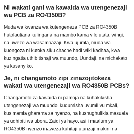
Ni wakati gani wa kawaida wa utengenezaji
wa PCB za RO4350B?
Muda wa kwanza wa kutengeneza PCB za RO4350B
hutofautiana kulingana na mambo kama vile utata, wingi,
na uwezo wa wasambazaji. Kwa ujumla, muda wa
kuongoza ni kutoka siku chache hadi wiki kadhaa, kwa
kuzingatia uthibitishaji wa muundo, Uundaji, na michakato
ya kusanyiko.
Je, ni changamoto zipi zinazojitokeza
wakati wa utengenezaji wa RO4350B PCBs?
Changamoto za kawaida ni pamoja na kuhakikisha
utengenezaji wa muundo, kudumisha uvumilivu mkali,
kusimamia gharama za nyenzo, na kushughulikia masuala
ya udhibiti wa ubora. Zaidi ya hayo, asili maalum ya
RO4350B nyenzo inaweza kuhitaji utunzaji makini na