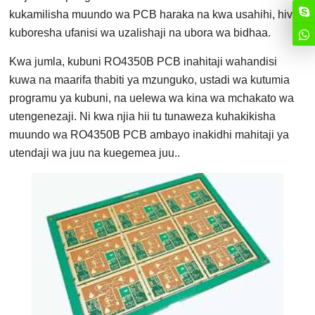
kukamilisha muundo wa PCB haraka na kwa usahihi, hivyo
kuboresha ufanisi wa uzalishaji na ubora wa bidhaa.
Kwa jumla, kubuni RO4350B PCB inahitaji wahandisi
kuwa na maarifa thabiti ya mzunguko, ustadi wa kutumia
programu ya kubuni, na uelewa wa kina wa mchakato wa
utengenezaji. Ni kwa njia hii tu tunaweza kuhakikisha
muundo wa RO4350B PCB ambayo inakidhi mahitaji ya
utendaji wa juu na kuegemea juu..