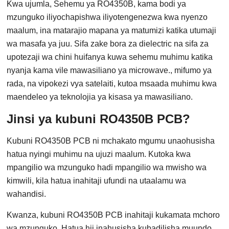
Kwa ujumla, Sehemu ya RO4350B, kama bodi ya
mzunguko iliyochapishwa iliyotengenezwa kwa nyenzo
maalum, ina matarajio mapana ya matumizi katika utumaji
wa masafa ya juu. Sifa zake bora za dielectric na sifa za
upotezaji wa chini huifanya kuwa sehemu muhimu katika
nyanja kama vile mawasiliano ya microwave., mifumo ya
rada, na vipokezi vya satelaiti, kutoa msaada muhimu kwa
maendeleo ya teknolojia ya kisasa ya mawasiliano.
Jinsi ya kubuni RO4350B PCB?
Kubuni RO4350B PCB ni mchakato mgumu unaohusisha
hatua nyingi muhimu na ujuzi maalum. Kutoka kwa
mpangilio wa mzunguko hadi mpangilio wa mwisho wa
kimwili, kila hatua inahitaji ufundi na utaalamu wa
wahandisi.
Kwanza, kubuni RO4350B PCB inahitaji kukamata mchoro
wa mzunguko. Hatua hii inahusisha kubadilisha muundo