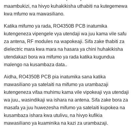
maambukizi, na hivyo kuhakikisha uthabiti na kutegemewa
kwa mfumo wa mawasiliano.
Katika mifumo ya rada, RO4350B PCB inatumika
kutengeneza vipengele vya utendaji wa juu kama vile safu
za antena, RF modules na wapokeaji. Sifa zake thabiti za
dielectric mara kwa mara na hasara ya chini huhakikisha
utendakazi bora wa mifumo ya rada katika kugundua
malengo na kusambaza data..
Aidha, RO4350B PCB pia inatumika sana katika
mawasiliano ya satelaiti na mifumo ya urambazaji
kutengeneza vifaa muhimu kama vile vipokeaji vya utendaji
wa juu., wasindikaji wa ishara na antena. Sifa zake bora za
masafa ya juu huwezesha mifumo ya satelaiti kupokea na
kusambaza ishara kwa utulivu, na hivyo kufikia
mawasiliano ya kuaminika na kazi za urambazaji.