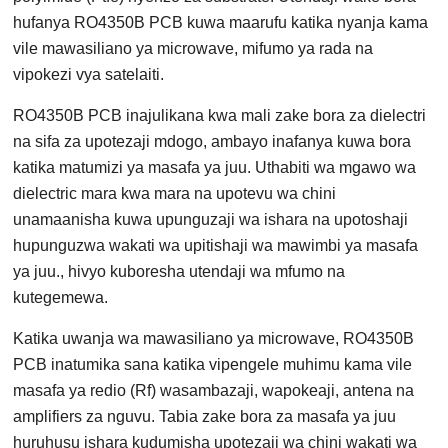
hufanya RO4350B PCB kuwa maarufu katika nyanja kama
vile mawasiliano ya microwave, mifumo ya rada na
vipokezi vya satelaiti.
RO4350B PCB inajulikana kwa mali zake bora za dielectri
na sifa za upotezaji mdogo, ambayo inafanya kuwa bora
katika matumizi ya masafa ya juu. Uthabiti wa mgawo wa
dielectric mara kwa mara na upotevu wa chini
unamaanisha kuwa upunguzaji wa ishara na upotoshaji
hupunguzwa wakati wa upitishaji wa mawimbi ya masafa
ya juu., hivyo kuboresha utendaji wa mfumo na
kutegemewa.
Katika uwanja wa mawasiliano ya microwave, RO4350B
PCB inatumika sana katika vipengele muhimu kama vile
masafa ya redio (Rf) wasambazaji, wapokeaji, antena na
amplifiers za nguvu. Tabia zake bora za masafa ya juu
huruhusu ishara kudumisha upotezaji wa chini wakati wa