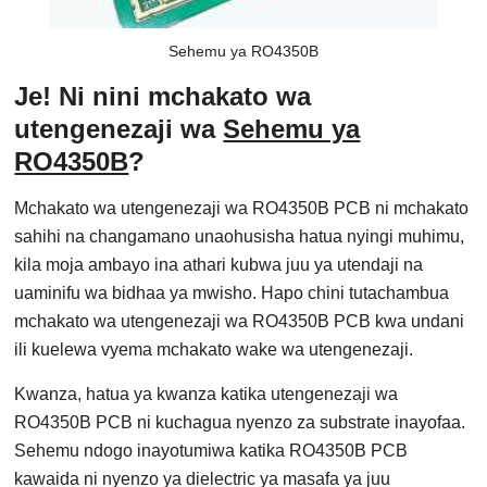
Sehemu ya RO4350B
Je! Ni nini mchakato wa
utengenezaji wa
Sehemu ya
RO4350B
?
Mchakato wa utengenezaji wa RO4350B PCB ni mchakato
sahihi na changamano unaohusisha hatua nyingi muhimu,
kila moja ambayo ina athari kubwa juu ya utendaji na
uaminifu wa bidhaa ya mwisho. Hapo chini tutachambua
mchakato wa utengenezaji wa RO4350B PCB kwa undani
ili kuelewa vyema mchakato wake wa utengenezaji.
Kwanza, hatua ya kwanza katika utengenezaji wa
RO4350B PCB ni kuchagua nyenzo za substrate inayofaa.
Sehemu ndogo inayotumiwa katika RO4350B PCB
kawaida ni nyenzo ya dielectric ya masafa ya juu