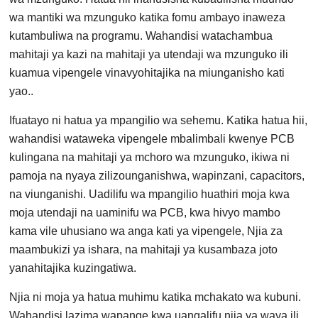
wa mantiki wa mzunguko katika fomu ambayo inaweza
kutambuliwa na programu. Wahandisi watachambua
mahitaji ya kazi na mahitaji ya utendaji wa mzunguko ili
kuamua vipengele vinavyohitajika na miunganisho kati
yao..
Ifuatayo ni hatua ya mpangilio wa sehemu. Katika hatua hii,
wahandisi wataweka vipengele mbalimbali kwenye PCB
kulingana na mahitaji ya mchoro wa mzunguko, ikiwa ni
pamoja na nyaya zilizounganishwa, wapinzani, capacitors,
na viunganishi. Uadilifu wa mpangilio huathiri moja kwa
moja utendaji na uaminifu wa PCB, kwa hivyo mambo
kama vile uhusiano wa anga kati ya vipengele, Njia za
maambukizi ya ishara, na mahitaji ya kusambaza joto
yanahitajika kuzingatiwa.
Njia ni moja ya hatua muhimu katika mchakato wa kubuni.
Wahandisi lazima wapange kwa uangalifu njia ya waya ili