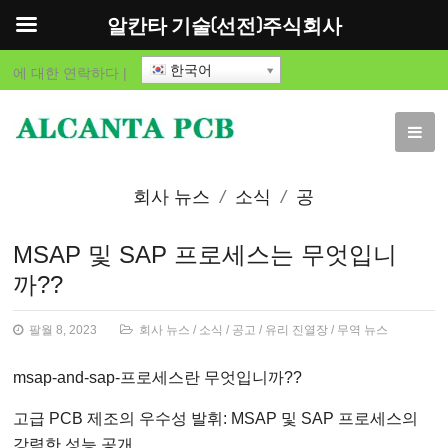
알칸타 기술(선전)주식회사
한국어
에 대한
연락하다
|
회사 뉴스
소식
공
고
유리 진열장
무역
MSAP 및 SAP 프로세스는 무엇입니
까??
뉴스
팔월 8, 2023
회사 뉴스
/
소식
/
공고
/
유리 진열장
/
무역 뉴스
msap-and-sap-프로세스란 무엇입니까??
고급 PCB 제조의 우수성 발휘: MSAP 및 SAP 프로세스의
강력한 성능 공개