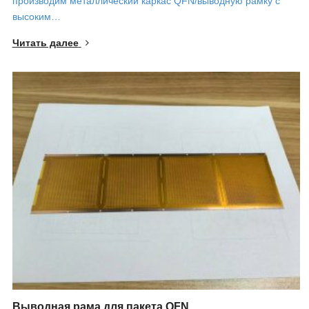
производим металлический каркас QFN/выводную рамку с
высоким…
Читать далее
Выводная рама для пакета QFN