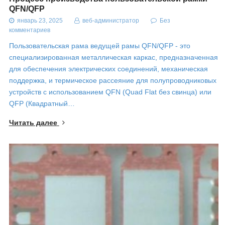
QFN/QFP
январь 23, 2025
веб-администратор
Без
комментариев
Пользовательская рама ведущей рамы QFN/QFP - это
специализированная металлическая каркас, предназначенная
для обеспечения электрических соединений, механическая
поддержка, и термическое рассеяние для полупроводниковых
устройств с использованием QFN (Quad Flat без свинца) или
QFP (Квадратный…
Читать далее