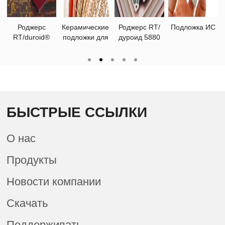
С
Подложки FC-
запрос
Плата
Изготовление
BGA
печатной
встроенного
жестких
платы
компонента
печатных плат
БЫСТРЫЕ ССЫЛКИ
О нас
Продукты
Новости компании
Скачать
Поддерживать