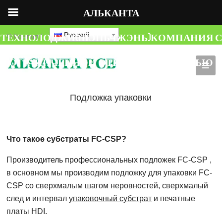
АЛЬКАНТА
ТЕХНОЛОДЖИ(ШЭНЬЧЖЭНЬ)КОМПАНИЯ С
Русский
О
Контакт
|
ОГРАНИЧЕННОЙ ОТВЕТСТВЕННОСТЬЮ
Подложка упаковки
Что такое субстраты FC-CSP?
Производитель профессиональных подложек FC-CSP ,
в основном мы производим подложку для упаковки FC-
CSP со сверхмалым шагом неровностей, сверхмалый
след и интервал
упаковочный субстрат
и печатные
платы HDI.