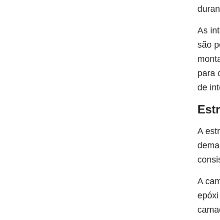
duran
As in
são p
monta
para 
de in
Est
A est
deman
consi
A cam
epóxi
camad