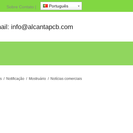
Português
Sobre
Contato
|
ail: info@alcantapcb.com
as
/
Notificação
/
Mostruário
/
Notícias comerciais