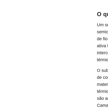
O q
Um su
semic
de fi
ativa
inter
térmi
O sub
de co
mater
térmi
são a
Camad