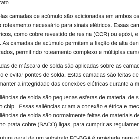
rato.
plas camadas de acúmulo são adicionadas em ambos os
 o roteamento necessário para sinais elétricos. Essas ca
tricos, como cobre revestido de resina (CCR) ou epóxi, e
. As camadas de acúmulo permitem a fiação de alta den
ados, permitindo roteamento complexo e múltiplas cam
as de máscara de solda são aplicadas sobre as camad
ito e evitar pontes de solda. Estas camadas são feitas de
manter a integridade das conexões elétricas durante a
liências de solda são pequenas esferas de material de 
o chip.. Essas saliências criam a conexão elétrica e mec
liências de solda são normalmente feitas de materiais
ho-prata-cobre (SACO) ligas, para cumprir as regulame
rutura geral de um substrato FC-BGA é projetada para o