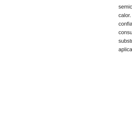
semic
calor
confi
consu
subst
aplic