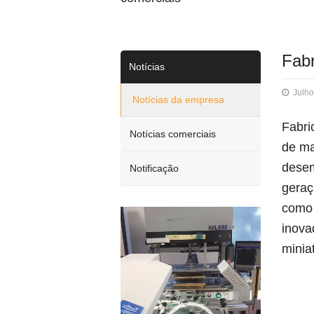
Fabr
Notícias
Julho
Notícias da empresa
Fabri
Notícias comerciais
de ma
desem
Notificação
geraç
como 
Video
inova
Player
minia