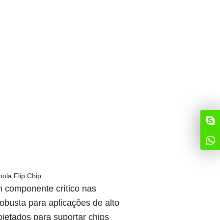
bola Flip Chip
 componente crítico nas
busta para aplicações de alto
jetados para suportar chips