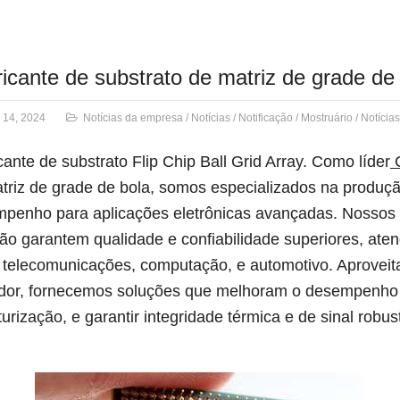
icante de substrato de matriz de grade de 
 14, 2024
Notícias da empresa
/
Notícias
/
Notificação
/
Mostruário
/
Notícia
cante de substrato Flip Chip Ball Grid Array. Como líder
C
triz de grade de bola, somos especializados na produçã
penho para aplicações eletrônicas avançadas. Nossos 
ão garantem qualidade e confiabilidade superiores, at
telecomunicações, computação, e automotivo. Aproveita
dor, fornecemos soluções que melhoram o desempenho d
turização, e garantir integridade térmica e de sinal robus