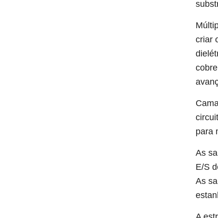
subst
Múlti
criar
dielé
cobre
avanç
Camad
circu
para 
As sa
E/S d
As sa
estan
A est