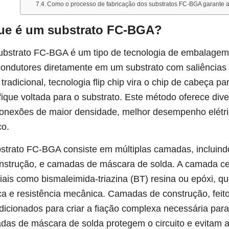
Como o processo de fabricação dos substratos FC-BGA garante al
ue é um substrato FC-BGA?
bstrato FC-BGA é um tipo de tecnologia de embalagem
ondutores diretamente em um substrato com saliências d
o tradicional, tecnologia flip chip vira o chip de cabeça p
 fique voltada para o substrato. Este método oferece div
conexões de maior densidade, melhor desempenho elétr
co.
strato FC-BGA consiste em múltiplas camadas, incluin
nstrução, e camadas de máscara de solda. A camada cen
iais como bismaleimida-triazina (BT) resina ou epóxi, q
ca e resistência mecânica. Camadas de construção, feito 
dicionados para criar a fiação complexa necessária para
as de máscara de solda protegem o circuito e evitam a