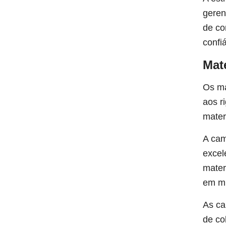
geren
de co
confi
Mat
Os ma
aos r
mater
A cam
excel
mater
em mu
As ca
de co