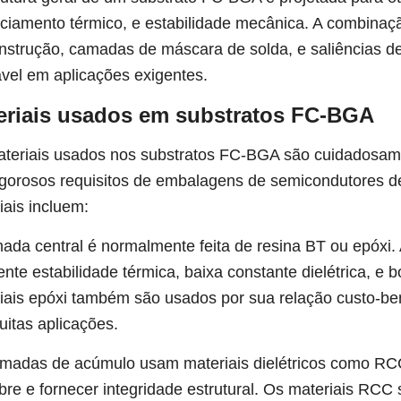
ciamento térmico, e estabilidade mecânica. A combina
nstrução, camadas de máscara de solda, e saliências d
ável em aplicações exigentes.
eriais usados ​​em substratos FC-BGA
teriais usados ​​nos substratos FC-BGA são cuidadosam
igorosos requisitos de embalagens de semicondutores d
iais incluem:
ada central é normalmente feita de resina BT ou epóxi. 
ente estabilidade térmica, baixa constante dielétrica, e 
iais epóxi também são usados ​​por sua relação custo-
itas aplicações.
madas de acúmulo usam materiais dielétricos como RCC 
bre e fornecer integridade estrutural. Os materiais RCC