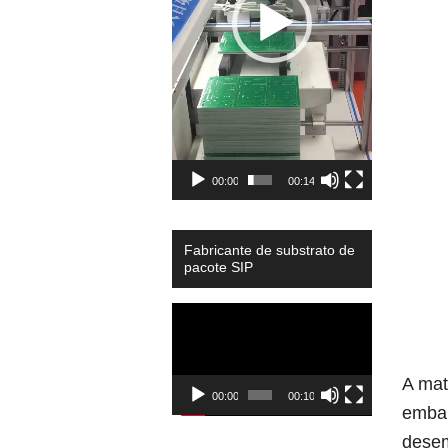
00:00
00:14
Fabricante de substrato de
pacote SIP
Video
Player
A mat
00:00
00:10
embal
desem