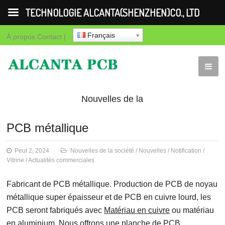
TECHNOLOGIE ALCANTA(SHENZHEN)CO., LTD
Français
À propos
Contact
|
Nouvelles de la
société
Nouvelles
Notification
Vit
PCB métallique
commerciales
Peut 2, 2024
Nouvelles de la société
/
Nouvelles
/
Notification
/
Vitrine
/
Actualités commerciales
Fabricant de PCB métallique. Production de PCB de noyau
métallique super épaisseur et de PCB en cuivre lourd, les
PCB seront fabriqués avec
Matériau en cuivre
ou matériau
en aluminium. Nous offrons une planche de PCB