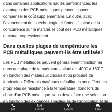
dans certaines applications hautes performances, les
avantages des PCB métalliques peuvent souvent
compenser le coût supplémentaire. En outre, avec
l’avancement de la technologie et l’intensification de la
concurrence sur le marché, le coût des PCB métalliques
diminue progressivement.
Dans quelles plages de température les
PCB métalliques peuvent-ils être utilisés?
Les PCB métalliques peuvent généralement fonctionner
dans une plage de températures allant de -40°C à 150°C.,
en fonction des matériaux choisis et du procédé de
fabrication. Différents matériaux métalliques ont différentes
propriétés de résistance à la température, donc lors du
choix d'un PCB métallique, vous devez faire une sélection
en fonction des exigences spécifiques de l'application et de
l'environnement de travail.
Tél.
E-mail
Ajouter.
Chat