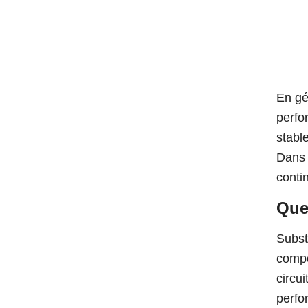
En gé
perfo
stabl
Dans 
conti
Que
Subst
compo
circui
perfo