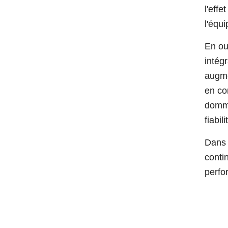
l'eff
l'équ
En ou
intég
augme
en co
domma
fiabil
Dans 
conti
perfo