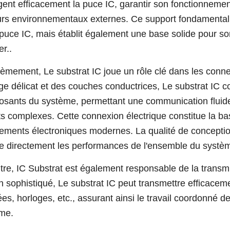
gent efficacement la puce IC, garantir son fonctionnemen
urs environnementaux externes. Ce support fondamental g
 puce IC, mais établit également une base solide pour so
er..
èmement, Le substrat IC joue un rôle clé dans les conne
ge délicat et des couches conductrices, Le substrat IC c
sants du système, permettant une communication fluide e
its complexes. Cette connexion électrique constitue la 
ements électroniques modernes. La qualité de conception
te directement les performances de l'ensemble du systèm
tre, IC Substrat est également responsable de la transm
n sophistiqué, Le substrat IC peut transmettre efficacem
es, horloges, etc., assurant ainsi le travail coordonné 
me.