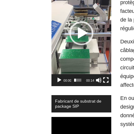
protè
facte
de la
réguli
Deuxi
câbla
compo
circu
équip
00:00
00:14
affec
En ou
Fabricant de substrat de
package SIP
desig
donné
Video
systè
Player