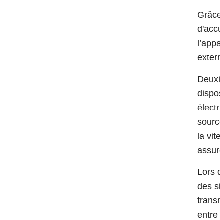
Grâce
d'accu
l’app
exter
Deuxi
dispo
élect
sourc
la vi
assur
Lors d
des s
trans
entre 