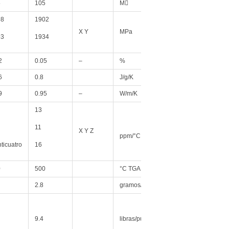
5
105
M
COND A
98
1902
X Y
MPa
23°C
93
1934
2
0.05
–
%
D48/50
6
0.8
J/g/K
9
0.95
–
W/m/K
50°C
13
11
X Y Z
ppm/°C
23°C/50% HR
nticuatro
16
0
500
°C TGA
2.8
gramos/cm3
23°C
1 onz. EDC
9.4
libras/pulg
Después de flotación 