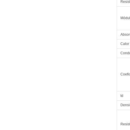
Resist
Módul
Absor
Calor 
Condu
Coefi
td
Dens
Resis