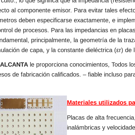
rcuito., lo que significa que la impedancia (resiste
cto al componente emisor. Para evitar tales efecto
metros deben especificarse exactamente, e implem
ntrol de procesos. Para las impedancias en placas 
ndamental, principalmente, la geometría de la traza
lación de capa, y la constante dieléctrica (εr) de l
 ALCANTA
le proporciona conocimientos, Todos lo
sos de fabricación calificados. – fiable incluso par
Materiales utilizados pa
Placas de alta frecuencia,
inalámbricas y velocidad