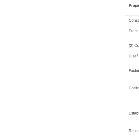
Propi
Consta
Proce
(2) Co
Diseñ
Facto
Coefic
Estab
Resis