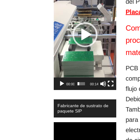
del 
Plac
Comp
proc
mate
PCB d
compo
00:00
00:14
flujo
Debid
Fabricante de sustrato de
Tambi
paquete SIP
para
Video
elect
Player