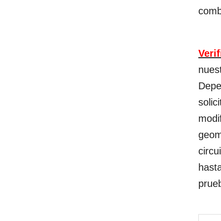
comb
Veri
nues
Depe
solic
modif
geome
circu
hasta
prue