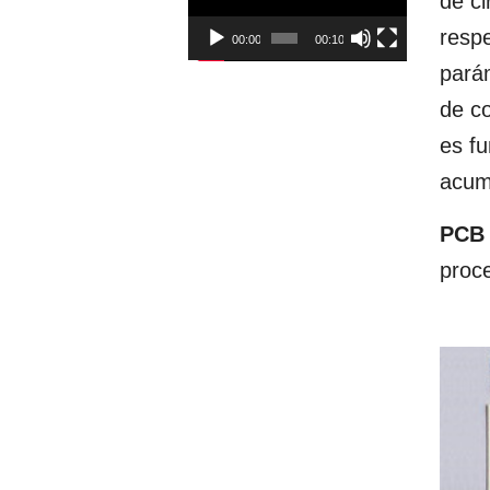
de ci
respe
00:00
00:10
pará
de co
es fu
acumu
PCB
proce