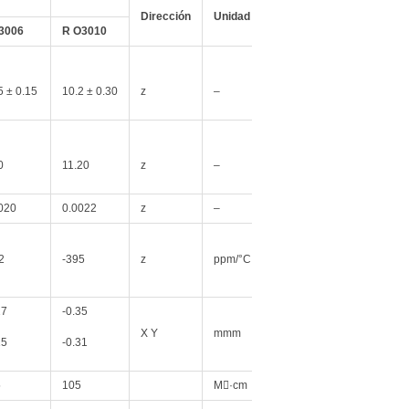
Dirección
Unidad
Condición
3006
R
O3010
5 ± 0.15
10.2 ± 0.30
z
–
10 GHz 23°C
0
11.20
z
–
8 GHz – 40 GHz
020
0.0022
z
–
10 GHz 23°C
10GHz
2
-395
z
ppm/°C
-50 a 150°C
27
-0.35
X Y
mmm
COND A
15
-0.31
5
105
M·cm
COND A