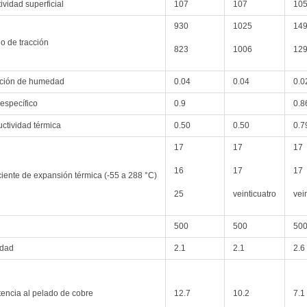
ividad superficial
107
107
10
930
1025
14
o de tracción
823
1006
12
ción de humedad
0.04
0.04
0.0
específico
0.9
0.8
ctividad térmica
0.50
0.50
0.7
17
17
17
16
17
17
ciente de expansión térmica (-55 a 288 °C)
25
veinticuatro
vei
500
500
50
idad
2.1
2.1
2.6
tencia al pelado de cobre
12.7
10.2
7.1