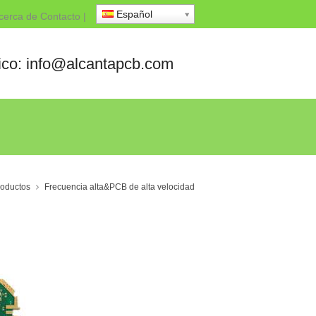
Español
cerca de
Contacto
|
nico: info@alcantapcb.com
roductos
Frecuencia alta&PCB de alta velocidad