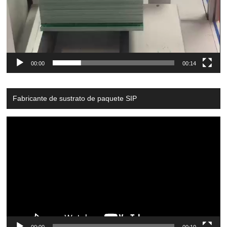
00:00
00:14
Fabricante de sustrato de paquete SIP
Video
Player