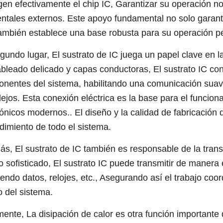
gen efectivamente el chip IC, Garantizar su operación n
ntales externos. Este apoyo fundamental no solo garantiz
ambién establece una base robusta para su operación per
gundo lugar, El sustrato de IC juega un papel clave en l
ableado delicado y capas conductoras, El sustrato IC con
nentes del sistema, habilitando una comunicación suave 
ejos. Esta conexión eléctrica es la base para el funcio
rónicos modernos.. El diseño y la calidad de fabricación 
ndimiento de todo el sistema.
s, El sustrato de IC también es responsable de la trans
o sofisticado, El sustrato IC puede transmitir de manera 
yendo datos, relojes, etc., Asegurando así el trabajo co
o del sistema.
mente, La disipación de calor es otra función importante 