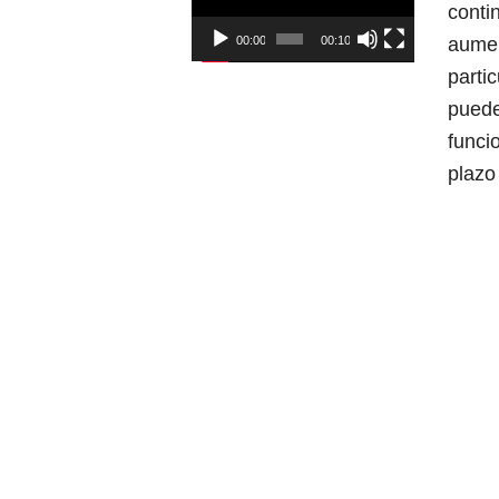
conti
aumen
00:00
00:10
partic
puede
funci
plazo