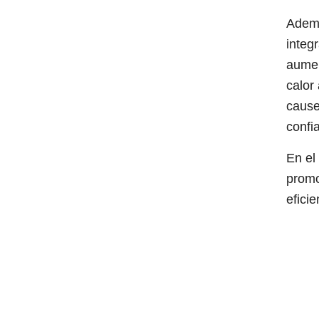
Ademá
integ
aumen
calor
cause
confia
En el
promo
eficie