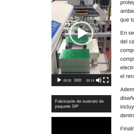
prote
ambie
que t
En se
del c
compo
compl
elect
el re
00:00
00:14
Ademá
diseñ
Fabricante de sustrato de
paquete SIP
inclu
dentr
Video
Player
Final