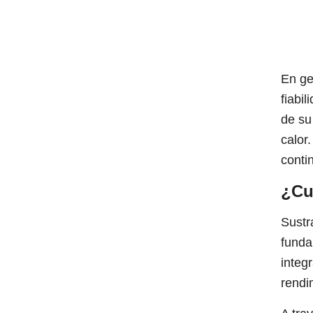
En ge
fiabi
de su
calor
conti
¿Cu
Sustr
funda
integ
rendi