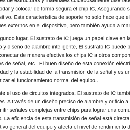
vés de estructuras y materiales cuidadosamente diseñado
dar y colocar de forma segura el chip IC, Asegurando su
sitivo. Esta característica de soporte no solo hace que e
es externos en el dispositivo, pero también ayuda a mant
gundo lugar, El sustrato de IC juega un papel clave en la
o y diseño de alambre inteligente, El sustrato IC puede 
conectar de manera efectiva los chips IC a otros compon
es de señal, etc.. El buen diseño de esta conexión eléctr
idad y la estabilidad de la transmisión de la señal y es 
tizar el funcionamiento normal del equipo..
te el uso de circuitos integrados, El sustrato de IC tambi
es. A través de un diseño preciso de alambre y orificio a
mitir señales complejas entre chips para lograr una comu
s. La eficiencia de esta transmisión de señal está direct
tivo general del equipo y afecta el nivel de rendimiento 