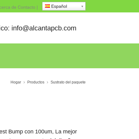
Español
cerca de
Contacto
|
nico: info@alcantapcb.com
Hogar
Productos
Sustrato del paquete
llest Bump con 100um, La mejor