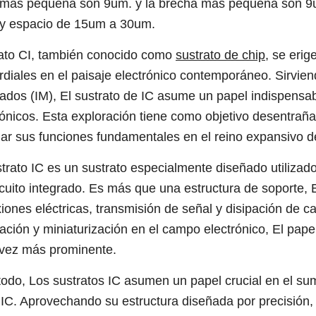
 más pequeña son 9um. y la brecha más pequeña son 9u
 y espacio de 15um a 30um.
ato CI, también conocido como
sustrato de chip
, se eri
rdiales en el paisaje electrónico contemporáneo. Sirvie
rados (IM), El sustrato de IC asume un papel indispensab
rónicos. Esta exploración tiene como objetivo desentraña
nar sus funciones fundamentales en el reino expansivo de
strato IC es un sustrato especialmente diseñado utilizado
rcuito integrado. Es más que una estructura de soporte
iones eléctricas, transmisión de señal y disipación de cal
ración y miniaturización en el campo electrónico, El pape
vez más prominente.
todo, Los sustratos IC asumen un papel crucial en el sum
 IC. Aprovechando su estructura diseñada por precisión,