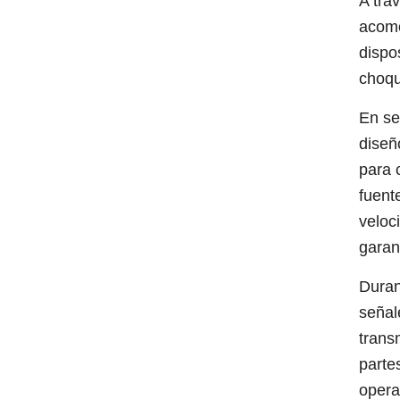
A tra
acomo
dispo
choqu
En se
diseñ
para 
fuent
veloc
garan
Duran
señal
trans
parte
opera