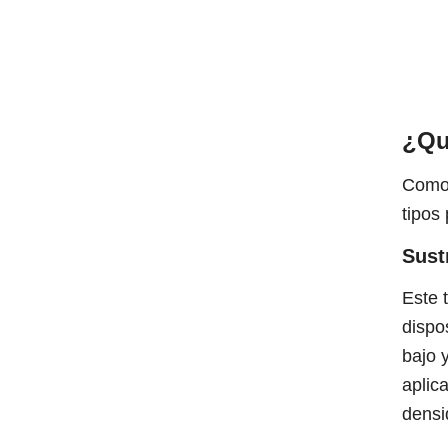
¿Qu
Como 
tipos
Sust
Este 
dispo
bajo 
aplic
densi