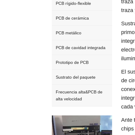
traza
PCB rígido-flexible
traza
PCB de cerámica
Sustr
primo
PCB metálico
integ
PCB de cavidad integrada
elect
ilumi
Prototipo de PCB
El su
Sustrato del paquete
de ci
conex
Frecuencia alta&PCB de
integ
alta velocidad
cada 
Video
Ante 
Player
chips