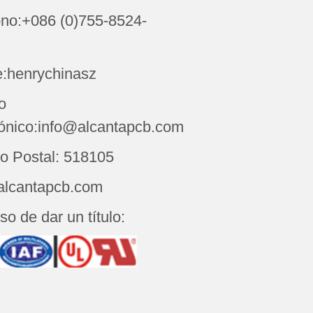
ono:+086 (0)755-8524-
:henrychinasz
o
rónico:info@alcantapcb.com
o Postal: 518105
alcantapcb.com
o de dar un título: