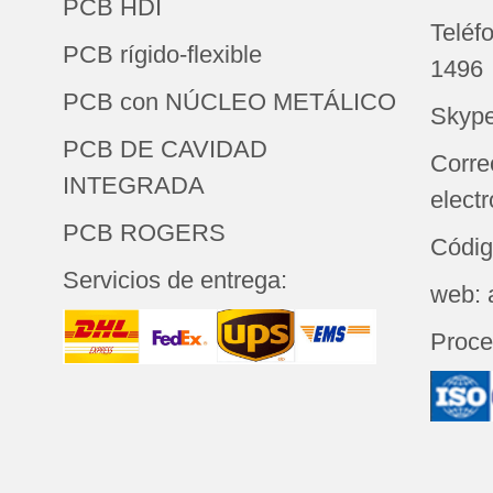
PCB HDI
Teléf
PCB rígido-flexible
1496
PCB con NÚCLEO METÁLICO
Skype
PCB DE CAVIDAD
Corre
INTEGRADA
elect
PCB ROGERS
Códig
Servicios de entrega:
web: 
Proces