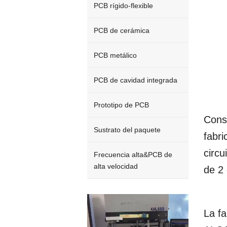
PCB rígido-flexible
PCB de cerámica
PCB metálico
PCB de cavidad integrada
Prototipo de PCB
Cons
Sustrato del paquete
fabr
circu
Frecuencia alta&PCB de
alta velocidad
de 2
Video
Player
La fa