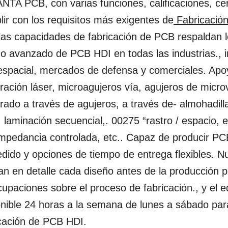
TA PCB, con varias funciones, calificaciones, cert
ir con los requisitos más exigentes de
Fabricació
as capacidades de fabricación de PCB respaldan los
ño avanzado de PCB HDI en todas las industrias., 
espacial, mercados de defensa y comerciales. Ap
ración láser, microagujeros vía, agujeros de micro
rado a través de agujeros, a través de- almohadill
, laminación secuencial,. 00275 “rastro / espacio,
impedancia controlada, etc.. Capaz de producir PC
dido y opciones de tiempo de entrega flexibles. N
an en detalle cada diseño antes de la producción 
upaciones sobre el proceso de fabricación., y el 
onible 24 horas a la semana de lunes a sábado par
icación de PCB HDI.