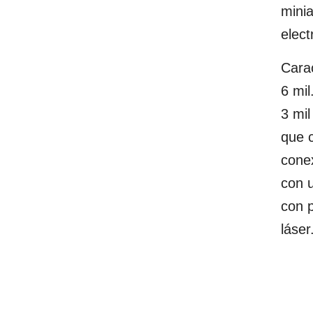
minia
elect
Carac
6 mil
3 mil
que c
conex
con u
con p
láser