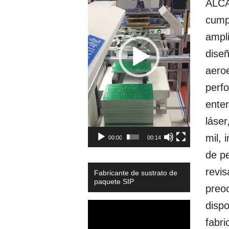
ALCAN
cumpl
ampli
dise
aero
perfo
enter
láser
mil, 
00:00
00:14
de pe
revis
Fabricante de sustrato de
paquete SIP
preoc
disp
Video
Player
fabr