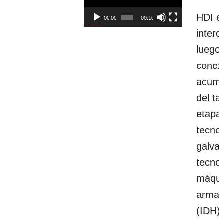
HDI e
00:00
00:10
inter
luego
conex
acum
del t
etap
tecno
galva
tecno
máqui
armas
(IDH