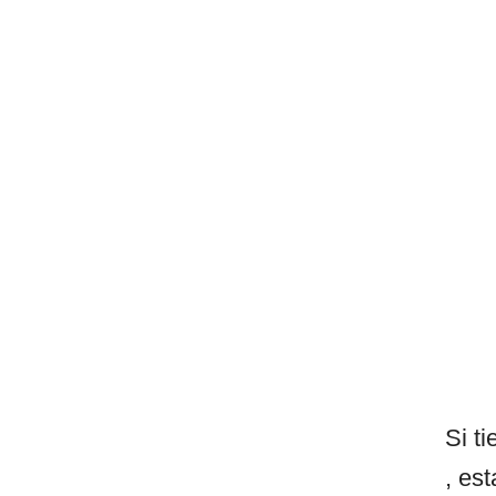
Si t
, es