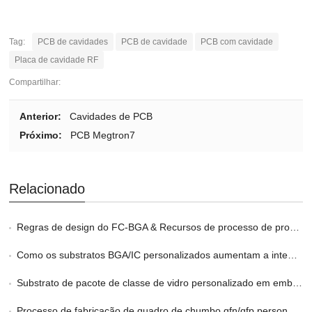
Tag:
PCB de cavidades
PCB de cavidade
PCB com cavidade
Placa de cavidade RF
Compartilhar:
Anterior:
Cavidades de PCB
Próximo:
PCB Megtron7
Relacionado
Regras de design do FC-BGA & Recursos de processo de produção
Como os substratos BGA/IC personalizados aumentam a integridade do sinal
Substrato de pacote de classe de vidro personalizado em embalagens 2.5D e 3D
Processo de fabricação de quadro de chumbo qfn/qfp personalizado