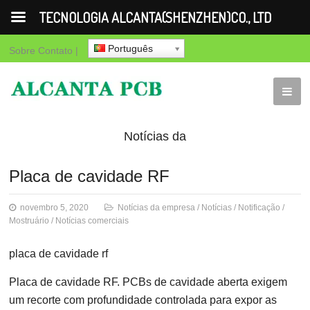
TECNOLOGIA ALCANTA(SHENZHEN)CO., LTD
Português
Sobre
Contato
|
Notícias da
empresa
Notícias
Notificação
Mos
Placa de cavidade RF
comerciais
novembro 5, 2020
Notícias da empresa
/
Notícias
/
Notificação
/
Mostruário
/
Notícias comerciais
placa de cavidade rf
Placa de cavidade RF. PCBs de cavidade aberta exigem
um recorte com profundidade controlada para expor as