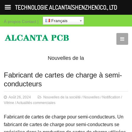
TECHNOLOGIE ALCANTA(SHENZHEN)CO., LTD
Français
À propos
Contact
|
Nouvelles de la
société
Nouvelles
Notification
Vit
Fabricant de cartes de charge à semi-
conducteurs
commerciales
Août 26, 2024
Nouvelles de la société
/
Nouvelles
/
Notification
/
Vitrine
/
Actualités commerciales
Fabricant de cartes de charge pour semi-conducteurs. Un
fabricant de cartes de charge pour semi-conducteurs se