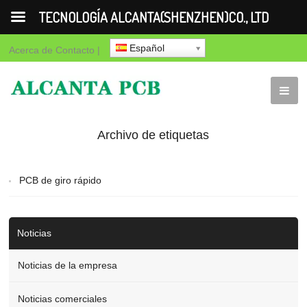
TECNOLOGÍA ALCANTA(SHENZHEN)CO., LTD
Español
Acerca de
Contacto
|
Archivo de etiquetas
para "Servicio de PCB
PCB de giro rápido
de giro rápido"
Noticias
Noticias de la empresa
Noticias comerciales