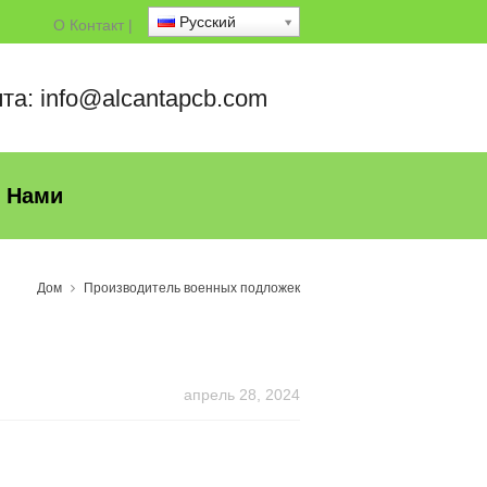
Русский
О
Контакт
|
та: info@alcantapcb.com
С Нами
Дом
Производитель военных подложек
апрель 28, 2024