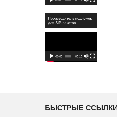
00:00
00:14
Производитель подложек
для SIP-пакетов
Video
Player
00:00
00:10
БЫСТРЫЕ ССЫЛК