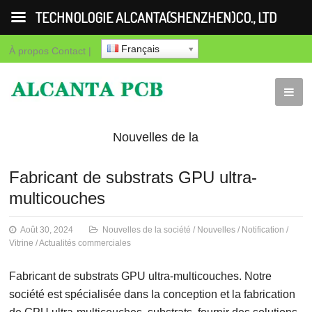
TECHNOLOGIE ALCANTA(SHENZHEN)CO., LTD
Français
À propos
Contact
|
Nouvelles de la
société
Nouvelles
Notification
Vit
Fabricant de substrats GPU ultra-
multicouches
commerciales
Août 30, 2024
Nouvelles de la société
/
Nouvelles
/
Notification
/
Vitrine
/
Actualités commerciales
Fabricant de substrats GPU ultra-multicouches. Notre
société est spécialisée dans la conception et la fabrication