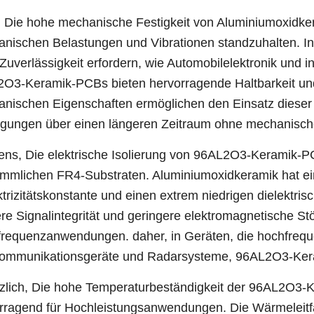
, Die hohe mechanische Festigkeit von Aluminiumoxidker
nischen Belastungen und Vibrationen standzuhalten. In
Zuverlässigkeit erfordern, wie Automobilelektronik und i
O3-Keramik-PCBs bieten hervorragende Haltbarkeit und 
nischen Eigenschaften ermöglichen den Einsatz dieser 
gungen über einen längeren Zeitraum ohne mechanisc
ens, Die elektrische Isolierung von 96AL2O3-Keramik-PCB
mmlichen FR4-Substraten. Aluminiumoxidkeramik hat ei
ktrizitätskonstante und einen extrem niedrigen dielektris
re Signalintegrität und geringere elektromagnetische St
requenzanwendungen. daher, in Geräten, die hochfrequ
ommunikationsgeräte und Radarsysteme, 96AL2O3-Keram
zlich, Die hohe Temperaturbeständigkeit der 96AL2O3-Ke
rragend für Hochleistungsanwendungen. Die Wärmeleitf