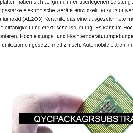
rplatten haben sich aufgrund ihrer überlegenen Leistung 
ungsstarke elektronische Geräte entwickelt. 96AL2O3-K
niumoxid (AL2O3) Keramik, das eine ausgezeichnete mec
leitfähigkeit und elektrische Isolierung. Es kann im Ho
ionieren, Hochleistungs- und Hochtemperaturumgebungen
nikation eingesetzt, medizinisch, Automobilelektronik 