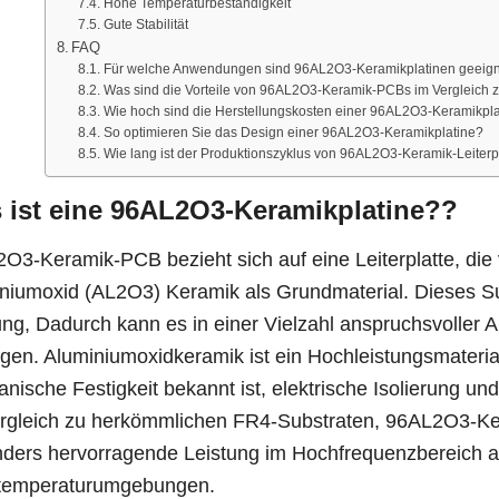
Hohe Temperaturbeständigkeit
Gute Stabilität
FAQ
Für welche Anwendungen sind 96AL2O3-Keramikplatinen geeig
Was sind die Vorteile von 96AL2O3-Keramik-PCBs im Vergleic
Wie hoch sind die Herstellungskosten einer 96AL2O3-Keramikpl
So optimieren Sie das Design einer 96AL2O3-Keramikplatine?
Wie lang ist der Produktionszyklus von 96AL2O3-Keramik-Leiterp
 ist eine 96AL2O3-Keramikplatine??
O3-Keramik-PCB bezieht sich auf eine Leiterplatte, di
niumoxid (AL2O3) Keramik als Grundmaterial. Dieses Su
ung, Dadurch kann es in einer Vielzahl anspruchsvolle
ngen. Aluminiumoxidkeramik ist ein Hochleistungsmateria
nische Festigkeit bekannt ist, elektrische Isolierung u
rgleich zu herkömmlichen FR4-Substraten, 96AL2O3-Ker
ders hervorragende Leistung im Hochfrequenzbereich a
temperaturumgebungen.