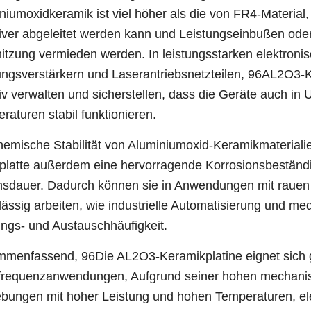
niumoxidkeramik ist viel höher als die von FR4-Material
tiver abgeleitet werden kann und Leistungseinbußen od
itzung vermieden werden. In leistungsstarken elektron
ungsverstärkern und Laserantriebsnetzteilen, 96AL2O3
tiv verwalten und sicherstellen, dass die Geräte auch 
raturen stabil funktionieren.
hemische Stabilität von Aluminiumoxid-Keramikmateriali
rplatte außerdem eine hervorragende Korrosionsbeständi
sdauer. Dadurch können sie in Anwendungen mit rau
lässig arbeiten, wie industrielle Automatisierung und me
ngs- und Austauschhäufigkeit.
menfassend, 96Die AL2O3-Keramikplatine eignet sich g
requenzanwendungen, Aufgrund seiner hohen mechanisch
ungen mit hoher Leistung und hohen Temperaturen, elek