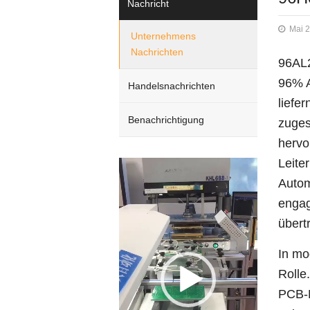
Nachricht
Mai 2
Unternehmens
Nachrichten
96AL
96% A
Handelsnachrichten
liefe
Benachrichtigung
zuges
hervo
Leite
Video
Player
Autom
engag
übert
In mo
Rolle
PCB-M