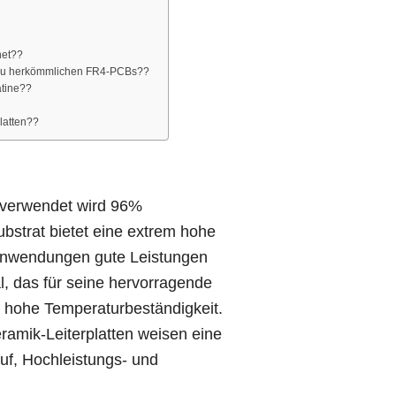
net??
h zu herkömmlichen FR4-PCBs??
atine??
latten??
e verwendet wird 96%
bstrat bietet eine extrem hohe
r Anwendungen gute Leistungen
l, das für seine hervorragende
nd hohe Temperaturbeständigkeit.
amik-Leiterplatten weisen eine
uf, Hochleistungs- und