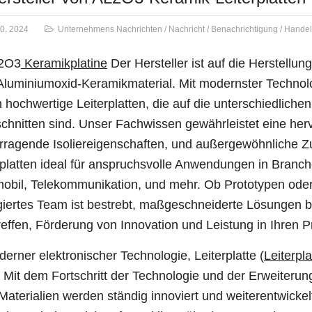
0, 2024
Unternehmens Nachrichten
/
Nachricht
/
Benachrichtigung
/
Handel
2O3
Keramikplatine
Der Hersteller ist auf die Herstellung
luminiumoxid-Keramikmaterial. Mit modernster Technolo
rn hochwertige Leiterplatten, die auf die unterschiedliche
chnitten sind. Unser Fachwissen gewährleistet eine her
rragende Isoliereigenschaften, und außergewöhnliche Zu
rplatten ideal für anspruchsvolle Anwendungen in Branch
obil, Telekommunikation, und mehr. Ob Prototypen oder
iertes Team ist bestrebt, maßgeschneiderte Lösungen be
reffen, Förderung von Innovation und Leistung in Ihren P
derner elektronischer Technologie, Leiterplatte (
Leiterpla
. Mit dem Fortschritt der Technologie und der Erweiteru
aterialien werden ständig innoviert und weiterentwicke