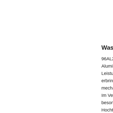
Was
96AL2
Alumi
Leist
erbri
mecha
Im Ve
beson
Hoch