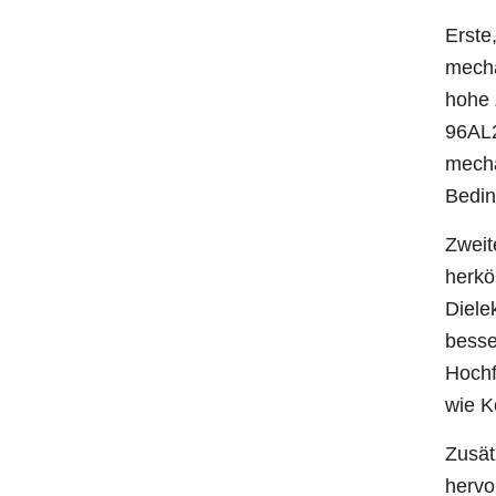
Erste
mecha
hohe 
96AL2
mecha
Bedin
Zweit
herkö
Diele
besse
Hochf
wie K
Zusät
hervo