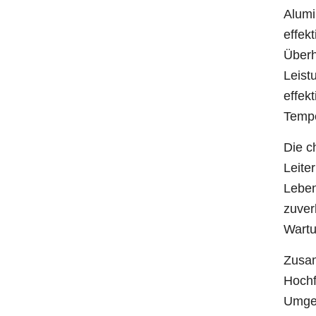
Alumi
effek
Überh
Leist
effek
Tempe
Die c
Leite
Leben
zuver
Wartu
Zusam
Hochf
Umgeb