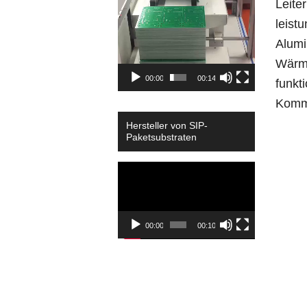
Leite
leist
Alumi
Wärme
00:00
00:14
funkt
Kommu
Hersteller von SIP-
Paketsubstraten
Video
Player
00:00
00:10