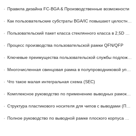
Правила дизайна FC-BGA & Производственные возможности
Как пользовательские субстраты BGA/IC повышают целостность сигнала
Пользовательский пакет класса стеклянного класса в 2,5D и 3D -упаковке
Процесс производства пользовательской рамки QFN/QFP
Ключевые преимущества пользовательской службы подложки пакета FCBGA в HPC
Многочисленная свинцовая рамка в полупроводниковой упаковке объяснена
Что такое малая интегральная схема (SEC)
Комплексное руководство по применению выводных рамок TSOP/LOC
Структура пластикового носителя для чипов с выводами (ПЛКК) Ведущая рама
Полное руководство по выводной рамке плоского корпуса Thin Quad