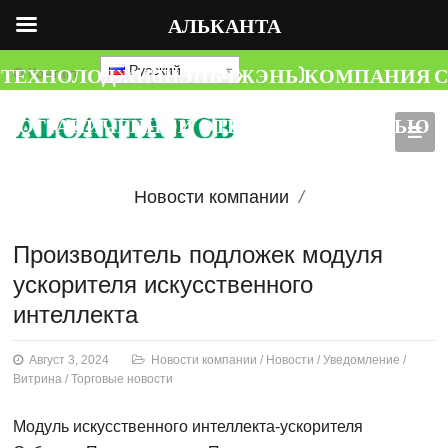
АЛЬКАНТА
ТЕХНОЛОДЖИ(ШЭНЬЧЖЭНЬ)КОМПАНИЯ С
Русский
О
Контакт
|
ОГРАНИЧЕННОЙ ОТВЕТСТВЕННОСТЬЮ
Новости компании
Новости
Производитель подложек модуля
ускорителя искусственного
Уведомление
интеллекта
Витрина
Торговые
Август 3, 2024
Новости компании
/
Новости
/
Уведомление
/
новости
Витрина
/
Торговые новости
Модуль искусственного интеллекта-ускорителя