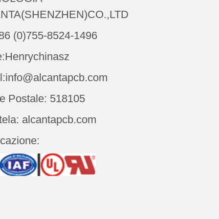
NTA(SHENZHEN)CO.,LTD
086 (0)755-8524-1496
:Henrychinasz
l:info@alcantapcb.com
e Postale: 518105
tela: alcantapcb.com
icazione: