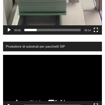
00:00
00:14
Produttore di substrati per pacchetti SIP
Video
Player