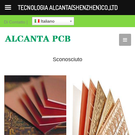
TECNOLOGIA ALCANTA(SHENZHEN)CO.,LTD
Italiano
Di
Contatto
|
Sconosciuto